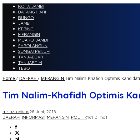
KOTA JAMBI
BATANG HARI
BUNGO
JAMBI
KERINCI
MERANGIN
MUARO JAMBI
SAROLANGUN
SUNGAI PENUH
TANJABBAR
TANJABTIM
TEBO
Home
/
DAERAH
/
MERANGIN
Tim Nalim-Khafidh Optimis Kandidat
Tim Nalim-Khafidh Optimis Ka
mr azronisbs
28 Juni, 2018
DAERAH
,
INFORMASI
,
MERANGIN
,
POLITIK
161 Dilihat