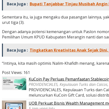
Baca Juga :
Bupati Tanjabbar Tinjau Musibah Angin
Sementara itu, ia juga mengaku dua pasangan lainnya, ya
urut tiga (3).
Dengan adanya potensi kemenangan untuk Paslon nomor uru
Pemilihan Umum KPUD Kabupaten Merangin nanti dan samb
Baca Juga :
Tingkatkan Kreativitas Anak Sejak Dini
“Intinya, kita masih optimis Nalim-Khafidh menang, karen
Post Views:
161
KuCoin Pay Perluas Pemanfaatan Stablecoin 
PROVIDENCIALES, Kepulauan Turks dan Caicos, 
PROVIDENCIALES, Kepulauan Turks dan Caico
meluncurkan KuCoin Gift Card, solusi distri
UOB Perkuat Bisnis Wealth Management melal
5 jam yang lalu