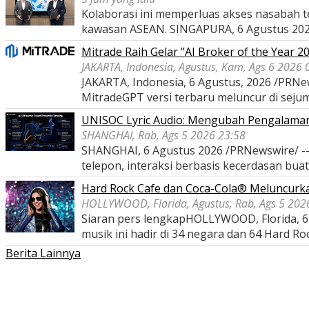
Kolaborasi ini memperluas akses nasabah 
kawasan ASEAN. SINGAPURA, 6 Agustus 20
Mitrade Raih Gelar "AI Broker of the Year 2
JAKARTA, Indonesia, Agustus, Kam, Ags 6 2026 
JAKARTA, Indonesia, 6 Agustus, 2026 /PRNew
MitradeGPT versi terbaru meluncur di seju
UNISOC Lyric Audio: Mengubah Pengalama
SHANGHAI, Rab, Ags 5 2026 23:58
SHANGHAI, 6 Agustus 2026 /PRNewswire/ -- 
telepon, interaksi berbasis kecerdasan bua
Hard Rock Cafe dan Coca-Cola® Meluncurka
HOLLYWOOD, Florida, Agustus, Rab, Ags 5 202
Siaran pers lengkapHOLLYWOOD, Florida, 6 
musik ini hadir di 34 negara dan 64 Hard Ro
Berita Lainnya