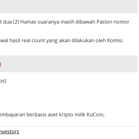
rut dua (2) Hamas suaranya masih dibawah Paslon nomor
l hasil real count yang akan dilakukan oleh Komisi
i
bs)
mbayaran berbasis aset kripto milik KuCoin,
nvestors