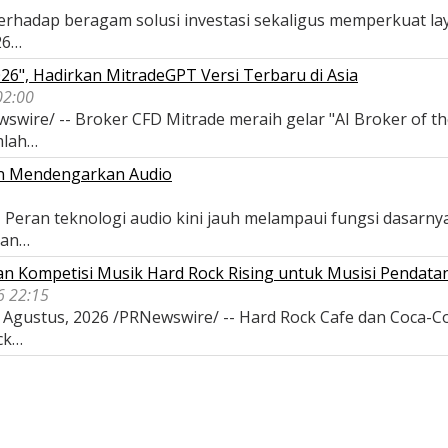
terhadap beragam solusi investasi sekaligus memperkuat l
26…
026", Hadirkan MitradeGPT Versi Terbaru di Asia
02:00
swire/ -- Broker CFD Mitrade meraih gelar "AI Broker of th
mlah…
n Mendengarkan Audio
Peran teknologi audio kini jauh melampaui fungsi dasarnya
tan…
n Kompetisi Musik Hard Rock Rising untuk Musisi Pendata
6 22:15
Agustus, 2026 /PRNewswire/ -- Hard Rock Cafe dan Coca-Col
ck…