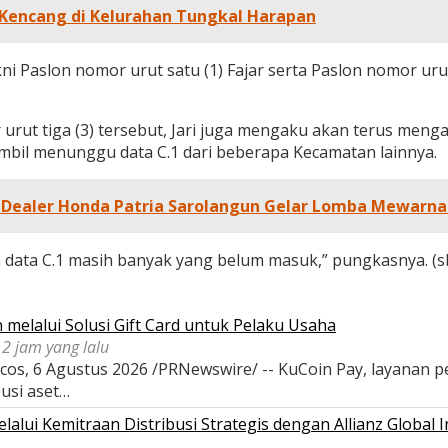
 Kencang di Kelurahan Tungkal Harapan
kni Paslon nomor urut satu (1) Fajar serta Paslon nomor u
t tiga (3) tersebut, Jari juga mengaku akan terus mengawa
il menunggu data C.1 dari beberapa Kecamatan lainnya.
, Dealer Honda Patria Sarolangun Gelar Lomba Mewarna
a data C.1 masih banyak yang belum masuk,” pungkasnya. (s
melalui Solusi Gift Card untuk Pelaku Usaha
2 jam yang lalu
s, 6 Agustus 2026 /PRNewswire/ -- KuCoin Pay, layanan pe
busi aset…
ui Kemitraan Distribusi Strategis dengan Allianz Global I