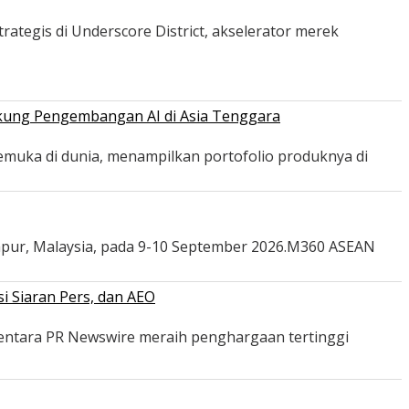
ategis di Underscore District, akselerator merek
ukung Pengembangan AI di Asia Tenggara
emuka di dunia, menampilkan portofolio produknya di
mpur, Malaysia, pada 9-10 September 2026.M360 ASEAN
i Siaran Pers, dan AEO
mentara PR Newswire meraih penghargaan tertinggi