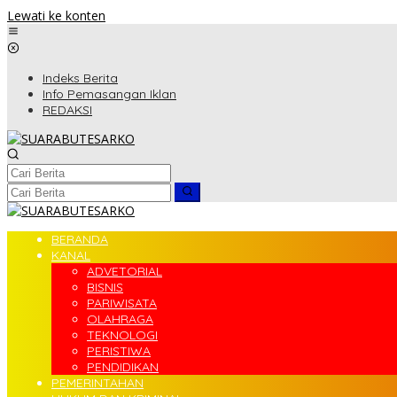
Lewati ke konten
Indeks Berita
Info Pemasangan Iklan
REDAKSI
BERANDA
KANAL
ADVETORIAL
BISNIS
PARIWISATA
OLAHRAGA
TEKNOLOGI
PERISTIWA
PENDIDIKAN
PEMERINTAHAN