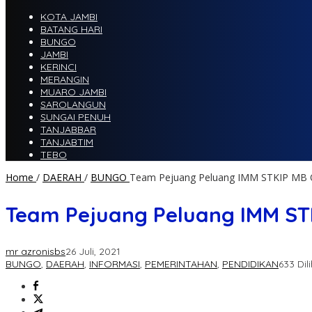
KOTA JAMBI
BATANG HARI
BUNGO
JAMBI
KERINCI
MERANGIN
MUARO JAMBI
SAROLANGUN
SUNGAI PENUH
TANJABBAR
TANJABTIM
TEBO
Home
/
DAERAH
/
BUNGO
Team Pejuang Peluang IMM STKIP MB Ope
Team Pejuang Peluang IMM STKI
mr azronisbs
26 Juli, 2021
BUNGO
,
DAERAH
,
INFORMASI
,
PEMERINTAHAN
,
PENDIDIKAN
633 Dil