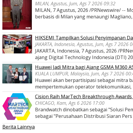
MILAN, Agustus, Jum, Ags 7 2026 09:32
MILAN, 7 Agustus, 2026 /PRNewswire/ -- Mon
berbasis di Milan yang menaungi Magliano
HIKSEMI Tampilkan Solusi Penyimpanan Dat
JAKARTA, Indonesia, Agustus, Jum, Ags 7 2026 
JAKARTA, Indonesia, 7 Agustus, 2026 /PRNe
ajang Digital Technology Indonesia (DTI) 2
Huawei Jadi Mitra bagi Ajang GSMA M360 
KUALA LUMPUR, Malaysia, Jum, Ags 7 2026 00:
Huawei akan berpartisipasi sebagai mitra
mempertemukan operator telekomunikasi,
Cision Raih MarTech Breakthrough Awards 2
CHICAGO, Kam, Ags 6 2026 17:00
Brandwatch dinobatkan sebagai "Solusi Pem
sebagai "Perusahaan Distribusi Siaran Per
Berita Lainnya