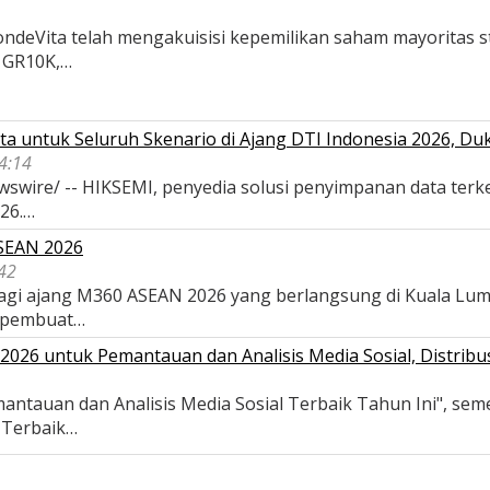
deVita telah mengakuisisi kepemilikan saham mayoritas str
, GR10K,…
a untuk Seluruh Skenario di Ajang DTI Indonesia 2026, D
04:14
wswire/ -- HIKSEMI, penyedia solusi penyimpanan data terk
026.…
ASEAN 2026
42
 bagi ajang M360 ASEAN 2026 yang berlangsung di Kuala Lu
 pembuat…
026 untuk Pemantauan dan Analisis Media Sosial, Distribus
antauan dan Analisis Media Sosial Terbaik Tahun Ini", se
s Terbaik…