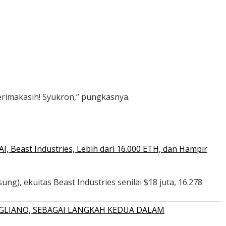
Terimakasih! Syukron,” pungkasnya.
 Beast Industries, Lebih dari 16.000 ETH, dan Hampir
ng), ekuitas Beast Industries senilai $18 juta, 16.278
GLIANO, SEBAGAI LANGKAH KEDUA DALAM