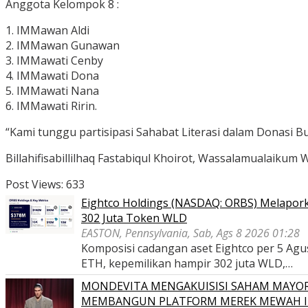
Anggota Kelompok 8 :
1. IMMawan Aldi
2. IMMawan Gunawan
3. IMMawati Cenby
4. IMMawati Dona
5. IMMawati Nana
6. IMMawati Ririn.
“Kami tunggu partisipasi Sahabat Literasi dalam Donasi B
Billahifisabillilhaq Fastabiqul Khoirot, Wassalamualaikum W
Post Views:
633
Eightco Holdings (NASDAQ: ORBS) Melaporka
302 Juta Token WLD
EASTON, Pennsylvania, Sab, Ags 8 2026 01:28
Komposisi cadangan aset Eightco per 5 Agustu
ETH, kepemilikan hampir 302 juta WLD,…
MONDEVITA MENGAKUISISI SAHAM MAYOR
MEMBANGUN PLATFORM MEREK MEWAH I