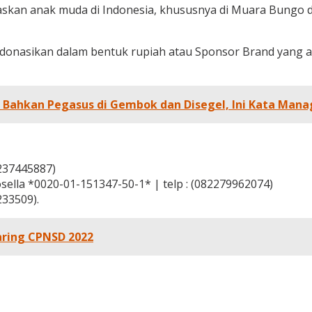
daskan anak muda di Indonesia, khususnya di Muara Bung
mendonasikan dalam bentuk rupiah atau Sponsor Brand yang 
, Bahkan Pegasus di Gembok dan Disegel, Ini Kata Manag
237445887)
lla *0020-01-151347-50-1* | telp : (082279962074)
33509).
aring CPNSD 2022