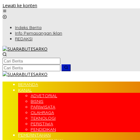
Lewati ke konten
Indeks Berita
Info Pemasangan Iklan
REDAKSI
BERANDA
KANAL
ADVETORIAL
BISNIS
PARIWISATA
OLAHRAGA
TEKNOLOGI
PERISTIWA
PENDIDIKAN
PEMERINTAHAN