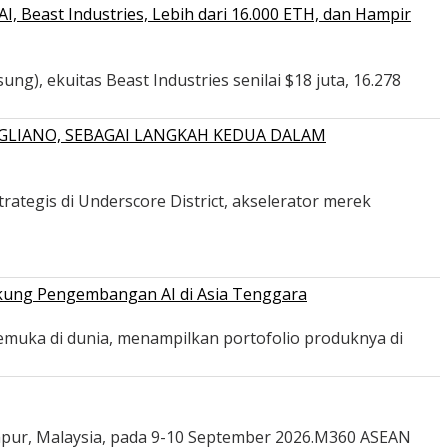
 Beast Industries, Lebih dari 16.000 ETH, dan Hampir
ng), ekuitas Beast Industries senilai $18 juta, 16.278
GLIANO, SEBAGAI LANGKAH KEDUA DALAM
ategis di Underscore District, akselerator merek
ukung Pengembangan AI di Asia Tenggara
emuka di dunia, menampilkan portofolio produknya di
mpur, Malaysia, pada 9-10 September 2026.M360 ASEAN