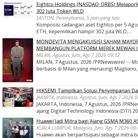
Eightco Holdings (NASDAQ: ORBS) Melaporka
302 Juta Token WLD
EASTON, Pennsylvania, 5 jam yang lalu
Komposisi cadangan aset Eightco per 5 Agustu
ETH, kepemilikan hampir 302 juta WLD,…
MONDEVITA MENGAKUISISI SAHAM MAYOR
MEMBANGUN PLATFORM MEREK MEWAH I
MILAN, Agustus, Jum, Ags 7 2026 09:32
MILAN, 7 Agustus, 2026 /PRNewswire/ -- Mon
berbasis di Milan yang menaungi Magliano
HIKSEMI Tampilkan Solusi Penyimpanan Dat
JAKARTA, Indonesia, Agustus, Jum, Ags 7 2026 
JAKARTA, Indonesia, 7 Agustus, 2026 /PRNe
ajang Digital Technology Indonesia (DTI) 2
Huawei Jadi Mitra bagi Ajang GSMA M360 
KUALA LUMPUR, Malaysia, Jum, Ags 7 2026 00:
Huawei akan berpartisipasi sebagai mitra