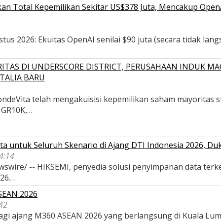
n Total Kepemilikan Sekitar US$378 Juta, Mencakup OpenAI,
s 2026: Ekuitas OpenAI senilai $90 juta (secara tidak langsu
ITAS DI UNDERSCORE DISTRICT, PERUSAHAAN INDUK MA
TALIA BARU
deVita telah mengakuisisi kepemilikan saham mayoritas str
, GR10K,…
a untuk Seluruh Skenario di Ajang DTI Indonesia 2026, D
04:14
wswire/ -- HIKSEMI, penyedia solusi penyimpanan data terk
026.…
ASEAN 2026
42
 bagi ajang M360 ASEAN 2026 yang berlangsung di Kuala Lu