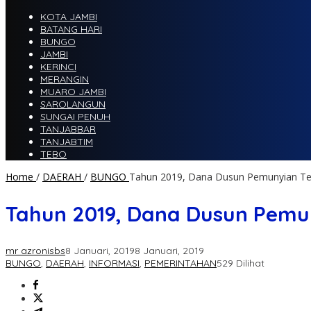
KOTA JAMBI
BATANG HARI
BUNGO
JAMBI
KERINCI
MERANGIN
MUARO JAMBI
SAROLANGUN
SUNGAI PENUH
TANJABBAR
TANJABTIM
TEBO
Home
/
DAERAH
/
BUNGO
Tahun 2019, Dana Dusun Pemunyian Terb
Tahun 2019, Dana Dusun Pemun
mr azronisbs
8 Januari, 2019
8 Januari, 2019
BUNGO
,
DAERAH
,
INFORMASI
,
PEMERINTAHAN
529 Dilihat