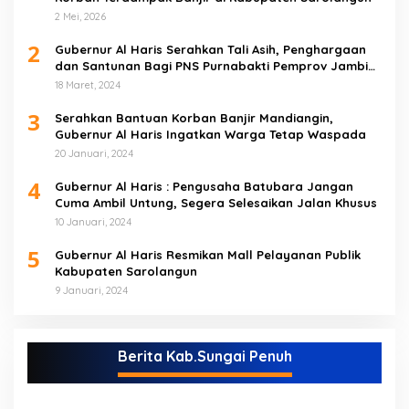
2 Mei, 2026
2
Gubernur Al Haris Serahkan Tali Asih, Penghargaan
dan Santunan Bagi PNS Purnabakti Pemprov Jambi
Yang Berada di Sarolangun
18 Maret, 2024
3
Serahkan Bantuan Korban Banjir Mandiangin,
Gubernur Al Haris Ingatkan Warga Tetap Waspada
20 Januari, 2024
4
Gubernur Al Haris : Pengusaha Batubara Jangan
Cuma Ambil Untung, Segera Selesaikan Jalan Khusus
10 Januari, 2024
5
Gubernur Al Haris Resmikan Mall Pelayanan Publik
Kabupaten Sarolangun
9 Januari, 2024
Berita Kab.Sungai Penuh