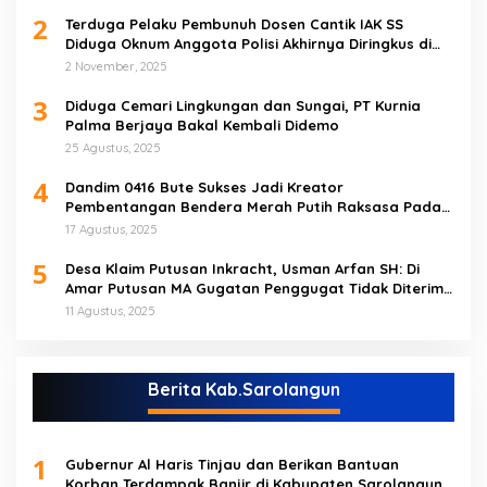
2
Terduga Pelaku Pembunuh Dosen Cantik IAK SS
Diduga Oknum Anggota Polisi Akhirnya Diringkus di
Tebo Tengah
2 November, 2025
3
Diduga Cemari Lingkungan dan Sungai, PT Kurnia
Palma Berjaya Bakal Kembali Didemo
25 Agustus, 2025
4
Dandim 0416 Bute Sukses Jadi Kreator
Pembentangan Bendera Merah Putih Raksasa Pada
Peringatan HUT RI ke 80 di Tebo
17 Agustus, 2025
5
Desa Klaim Putusan Inkracht, Usman Arfan SH: Di
Amar Putusan MA Gugatan Penggugat Tidak Diterima
(NO)
11 Agustus, 2025
Berita Kab.Sarolangun
1
Gubernur Al Haris Tinjau dan Berikan Bantuan
Korban Terdampak Banjir di Kabupaten Sarolangun