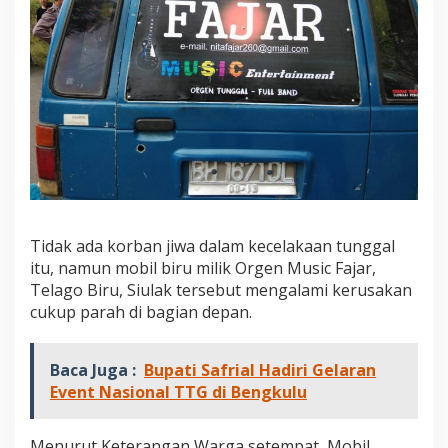
a
n
Tidak ada korban jiwa dalam kecelakaan tunggal
itu, namun mobil biru milik Orgen Music Fajar,
Telago Biru, Siulak tersebut mengalami kerusakan
cukup parah di bagian depan.
Baca Juga :
Bupati Safrial Hadiri Gelaran
Event Nasional TTG di Bengkulu
Menurut Keterangan Warga setempat, Mobil