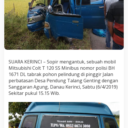
i
l
T
a
b
r
a
k
P
o
h
o
SUARA KERINCI – Sopir mengantuk, sebuah mobil
n
Mitsubishi Colt T 120 SS Minibus nomor polisi BH
d
1671 DL tabrak pohon pelindung di pinggir Jalan
i
P
perbatasan Desa Pendung Talang Genting dengan
i
Sanggaran Agung, Danau Kerinci, Sabtu (6/4/2019)
n
Sekitar pukul 15.15 Wib.
g
g
i
r
J
a
l