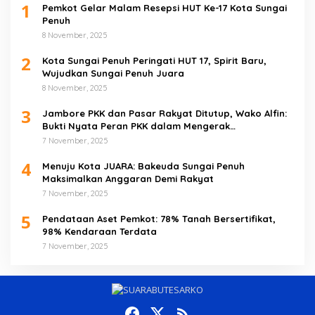
1
Pemkot Gelar Malam Resepsi HUT Ke-17 Kota Sungai
Penuh
8 November, 2025
2
Kota Sungai Penuh Peringati HUT 17, Spirit Baru,
Wujudkan Sungai Penuh Juara
8 November, 2025
3
Jambore PKK dan Pasar Rakyat Ditutup, Wako Alfin:
Bukti Nyata Peran PKK dalam Mengerak
Perekonomian Masyarakat
7 November, 2025
4
Menuju Kota JUARA: Bakeuda Sungai Penuh
Maksimalkan Anggaran Demi Rakyat
7 November, 2025
5
Pendataan Aset Pemkot: 78% Tanah Bersertifikat,
98% Kendaraan Terdata
7 November, 2025