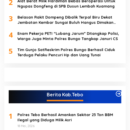
2
Alat Berat Milik Hardiman Bebas Beroperasi Untuk
Ngupas Dongfeng di SPB Dusun Lembah Kuamang
3
Belasan Rakit Dompeng Dibalik Terpal Biru Dekat
Jembatan Kembar Sungai Buluh Hangus Dimakan
Sijago Merah
4
Enam Pekerja PETI “Lubang Jarum” Ditangkap Polisi,
Warga Juga Minta Polres Bungo Tangkap Januri CS
5
Tim Gunjo SatReskrim Polres Bungo Berhasil Ciduk
Terduga Pelaku Pencuri Hp dan Uang Tunai
Berita Kab.Tebo
1
Polres Tebo Berhasil Amankan Sekitar 23 Ton BBM
Ilegal yang Diduga Milik Asri
18 Mei, 2026