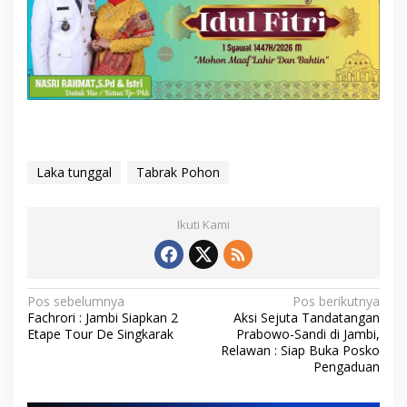
Laka tunggal
Tabrak Pohon
Ikuti Kami
N
Pos sebelumnya
Pos berikutnya
Fachrori : Jambi Siapkan 2
Aksi Sejuta Tandatangan
a
Etape Tour De Singkarak
Prabowo-Sandi di Jambi,
v
Relawan : Siap Buka Posko
Pengaduan
i