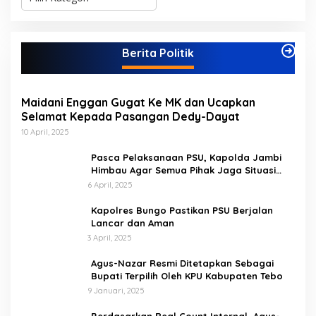
a
t
e
g
Berita Politik
o
r
i
Maidani Enggan Gugat Ke MK dan Ucapkan
Selamat Kepada Pasangan Dedy-Dayat
10 April, 2025
Pasca Pelaksanaan PSU, Kapolda Jambi
Himbau Agar Semua Pihak Jaga Situasi
Kamtibmas
6 April, 2025
Kapolres Bungo Pastikan PSU Berjalan
Lancar dan Aman
3 April, 2025
Agus-Nazar Resmi Ditetapkan Sebagai
Bupati Terpilih Oleh KPU Kabupaten Tebo
9 Januari, 2025
Berdasarkan Real Count Internal, Agus-