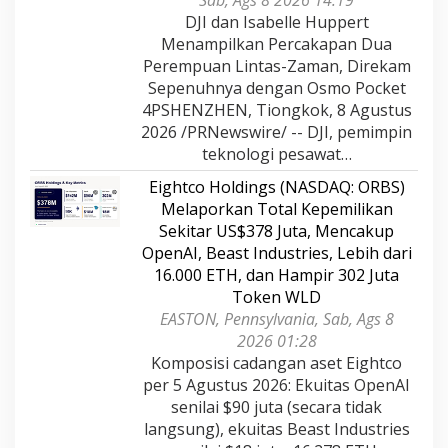
Sab, Ags 8 2026 14:19
DJI dan Isabelle Huppert
Menampilkan Percakapan Dua
Perempuan Lintas-Zaman, Direkam
Sepenuhnya dengan Osmo Pocket
4PSHENZHEN, Tiongkok, 8 Agustus
2026 /PRNewswire/ -- DJI, pemimpin
teknologi pesawat…
Eightco Holdings (NASDAQ: ORBS)
Melaporkan Total Kepemilikan
Sekitar US$378 Juta, Mencakup
OpenAI, Beast Industries, Lebih dari
16.000 ETH, dan Hampir 302 Juta
Token WLD
EASTON, Pennsylvania, Sab, Ags 8
2026 01:28
Komposisi cadangan aset Eightco
per 5 Agustus 2026: Ekuitas OpenAI
senilai $90 juta (secara tidak
langsung), ekuitas Beast Industries