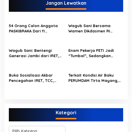
g
Jangan Lewatkan
a
s
i
54 Orang Calon Anggota
Wagub Sani Bersama
p
PASKIBRAKA Dari 11
Wamen Dikdasmen RI
Kabupaten Kota Se Provinsi
Luncurkan Aplikasi Bungo
o
Jambi Jalani Pemusatan
Pintar, Dorong
Dan Pelatihan
Transformasi Digital
s
Wagub Sani: Bentengi
Enam Pekerja PETI Jadi
Pendidikan di Jambi
Generasi Jambi dari IRET,
“Tumbal”, Sedangkan
TCC, dan Perundungan
Lobang Tikus Lainnya di
Dimulai dari Sekolah
Limbur Lubuk Mengkuang
Kembali Beroperasi
Buka Sosialisasi Akbar
Terkait Kondisi Air Baku
Pencegahan IRET, TCC,
PERUMDAM Tirta Mayang,
Perundungan, dan Bahaya
Ini Jawaban Dirut
Narkoba di Bungo,
PERUMDAM
Gubernur Al Haris: “Kalau
anak-anakku bisa jaga diri,
60% masa depan sudah
Kategori
ada di tangan”
K