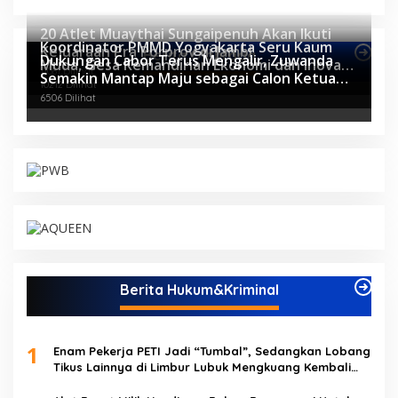
20 Atlet Muaythai Sungaipenuh Akan Ikuti
Koordinator PMMD Yogyakarta Seru Kaum
Kejuaraan Pra Porprov di Jambi
Berita Olahraga
Dukungan Cabor Terus Mengalir, Zuwanda
Muda, Gesa Kemandirian Ekonomi dan Inovasi
11081 Dilihat
Semakin Mantap Maju sebagai Calon Ketua
Desa
10212 Dilihat
KONI
6506 Dilihat
Berita Hukum&Kriminal
1
Enam Pekerja PETI Jadi “Tumbal”, Sedangkan Lobang
Tikus Lainnya di Limbur Lubuk Mengkuang Kembali
Beroperasi