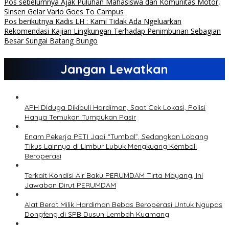
Pos sebelumnya
Ajak Puluhan Mahasiswa dan Komunitas Motor,
Sinsen Gelar Vario Goes To Campus
Pos berikutnya
Kadis LH : Kami Tidak Ada Ngeluarkan
Rekomendasi Kajian Lingkungan Terhadap Penimbunan Sebagian
Besar Sungai Batang Bungo
Jangan Lewatkan
APH Diduga Dikibuli Hardiman, Saat Cek Lokasi, Polisi
Hanya Temukan Tumpukan Pasir
Enam Pekerja PETI Jadi “Tumbal”, Sedangkan Lobang
Tikus Lainnya di Limbur Lubuk Mengkuang Kembali
Beroperasi
Terkait Kondisi Air Baku PERUMDAM Tirta Mayang, Ini
Jawaban Dirut PERUMDAM
Alat Berat Milik Hardiman Bebas Beroperasi Untuk Ngupas
Dongfeng di SPB Dusun Lembah Kuamang