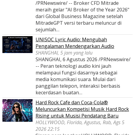
/PRNewswire/ -- Broker CFD Mitrade
meraih gelar "AI Broker of the Year 2026"
dari Global Business Magazine setelah
MitradeGPT versi terbaru meluncur di
sejumlah…
UNISOC Lyric Audio: Mengubah
Pengalaman Mendengarkan Audio
SHANGHAI, 5 jam yang lalu
SHANGHAI, 6 Agustus 2026 /PRNewswire/
-- Peran teknologi audio kini jauh
melampaui fungsi dasarnya sebagai
media komunikasi suara. Mulai dari
panggilan telepon, interaksi berbasis
kecerdasan buatan…
Hard Rock Cafe dan Coca-Cola®
Meluncurkan Kompetisi Musik Hard Rock
Rising untuk Musisi Pendatang Baru
HOLLYWOOD, Florida, Agustus, Rab, Ags 5
2026 22:15