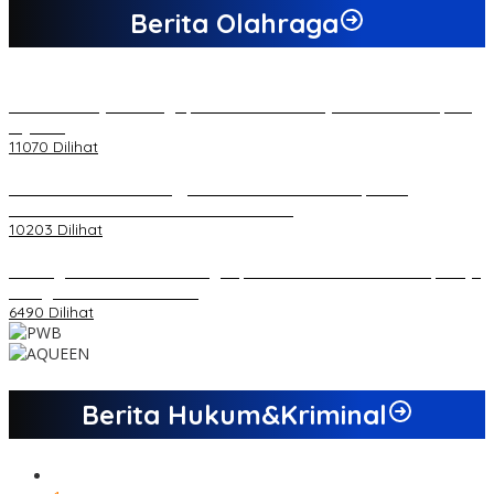
Berita Olahraga
20 Atlet Muaythai Sungaipenuh Akan Ikuti Kejuaraan Pra Porprov
di Jambi
11070 Dilihat
Koordinator PMMD Yogyakarta Seru Kaum Muda, Gesa
Kemandirian Ekonomi dan Inovasi Desa
10203 Dilihat
Dukungan Cabor Terus Mengalir, Zuwanda Semakin Mantap Maju
sebagai Calon Ketua KONI
6490 Dilihat
Berita Hukum&Kriminal