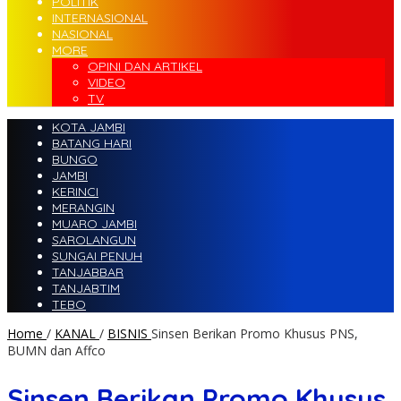
POLITIK
INTERNASIONAL
NASIONAL
MORE
OPINI DAN ARTIKEL
VIDEO
TV
KOTA JAMBI
BATANG HARI
BUNGO
JAMBI
KERINCI
MERANGIN
MUARO JAMBI
SAROLANGUN
SUNGAI PENUH
TANJABBAR
TANJABTIM
TEBO
Home
/
KANAL
/
BISNIS
Sinsen Berikan Promo Khusus PNS,
BUMN dan Affco
Sinsen Berikan Promo Khusus