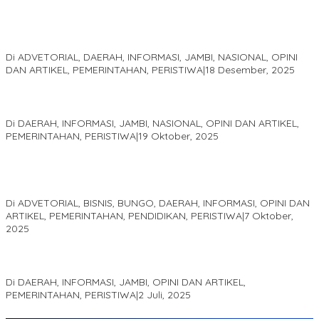
Kinerja Terukur dan Dampak Nyata: Mengapa Al Haris Disebut
sebagai Salah Satu Gubernur Paling Efektif di Indonesia Tahun
2025
Di ADVETORIAL, DAERAH, INFORMASI, JAMBI, NASIONAL, OPINI
DAN ARTIKEL, PEMERINTAHAN, PERISTIWA
|
18 Desember, 2025
Pelaminan Pengantin dan Baju Adat Melayu Jambi, Refleksi
Akademis Seminar Lembaga Adat Melayu (LAM) Jambi
Di DAERAH, INFORMASI, JAMBI, NASIONAL, OPINI DAN ARTIKEL,
PEMERINTAHAN, PERISTIWA
|
19 Oktober, 2025
Kampus IAK Setih Setio Raih Hibah PKM PMM Melalui
Optimalisasi Produk Unggulan Desa Berbasis Digital di Desa
Suka Jaya
Di ADVETORIAL, BISNIS, BUNGO, DAERAH, INFORMASI, OPINI DAN
ARTIKEL, PEMERINTAHAN, PENDIDIKAN, PERISTIWA
|
7 Oktober,
2025
MEWUJUDKAN KEPARIWISATAAN KAWASAN KOMPLEK CANDI
MUARO JAMBI SEBAGAI SUMBER PERTUMBUHAN EKONOMI BARU
Di DAERAH, INFORMASI, JAMBI, OPINI DAN ARTIKEL,
PEMERINTAHAN, PERISTIWA
|
2 Juli, 2025