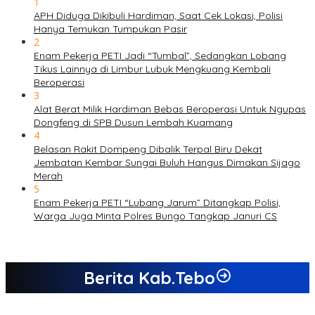
1
APH Diduga Dikibuli Hardiman, Saat Cek Lokasi, Polisi
Hanya Temukan Tumpukan Pasir
2
Enam Pekerja PETI Jadi “Tumbal”, Sedangkan Lobang
Tikus Lainnya di Limbur Lubuk Mengkuang Kembali
Beroperasi
3
Alat Berat Milik Hardiman Bebas Beroperasi Untuk Ngupas
Dongfeng di SPB Dusun Lembah Kuamang
4
Belasan Rakit Dompeng Dibalik Terpal Biru Dekat
Jembatan Kembar Sungai Buluh Hangus Dimakan Sijago
Merah
5
Enam Pekerja PETI “Lubang Jarum” Ditangkap Polisi,
Warga Juga Minta Polres Bungo Tangkap Januri CS
Berita Kab.Tebo