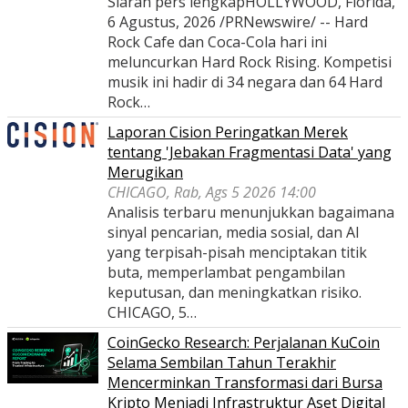
Siaran pers lengkapHOLLYWOOD, Florida,
6 Agustus, 2026 /PRNewswire/ -- Hard
Rock Cafe dan Coca-Cola hari ini
meluncurkan Hard Rock Rising. Kompetisi
musik ini hadir di 34 negara dan 64 Hard
Rock…
Laporan Cision Peringatkan Merek
tentang 'Jebakan Fragmentasi Data' yang
Merugikan
CHICAGO, Rab, Ags 5 2026 14:00
Analisis terbaru menunjukkan bagaimana
sinyal pencarian, media sosial, dan AI
yang terpisah-pisah menciptakan titik
buta, memperlambat pengambilan
keputusan, dan meningkatkan risiko.
CHICAGO, 5…
CoinGecko Research: Perjalanan KuCoin
Selama Sembilan Tahun Terakhir
Mencerminkan Transformasi dari Bursa
Kripto Menjadi Infrastruktur Aset Digital