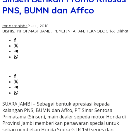
PNS, BUMN dan Affco
mr azronisbs
9 Juli, 2018
BISNIS
,
INFORMASI
,
JAMBI
,
PEMERINTAHAN
,
TEKNOLOGI
166 Dilihat
SUARA JAMBI – Sebagai bentuk apresiasi kepada
kalangan PNS, BUMN dan Affco, PT Sinar Sentosa
Primatama (Sinsen), main dealer sepeda motor Honda di
Provinsi Jambi memberikan penawaran special untuk
setiap pembelian Honda Supra GTR 150 series dan