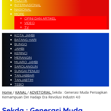
POLITIK
INTERNASIONAL
NASIONAL
MORE
OPINI DAN ARTIKEL
VIDEO
TV
KOTA JAMBI
BATANG HARI
BUNGO
JAMBI
KERINCI
MERANGIN
MUARO JAMBI
SAROLANGUN
SUNGAI PENUH
TANJABBAR
TANJABTIM
TEBO
Home
/
KANAL
/
ADVETORIAL
Sekda : Generasi Muda Persiapkan
Kemampuan Diri Hadapi Era Revolusi Industri 4.0
Sekda : Generasi Muda