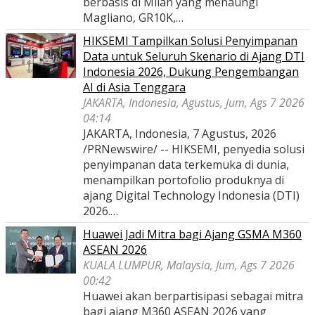
berbasis di Milan yang menaungi
Magliano, GR10K,…
HIKSEMI Tampilkan Solusi Penyimpanan
Data untuk Seluruh Skenario di Ajang DTI
Indonesia 2026, Dukung Pengembangan
AI di Asia Tenggara
JAKARTA, Indonesia, Agustus, Jum, Ags 7 2026
04:14
JAKARTA, Indonesia, 7 Agustus, 2026
/PRNewswire/ -- HIKSEMI, penyedia solusi
penyimpanan data terkemuka di dunia,
menampilkan portofolio produknya di
ajang Digital Technology Indonesia (DTI)
2026.…
Huawei Jadi Mitra bagi Ajang GSMA M360
ASEAN 2026
KUALA LUMPUR, Malaysia, Jum, Ags 7 2026
00:42
Huawei akan berpartisipasi sebagai mitra
bagi ajang M360 ASEAN 2026 yang