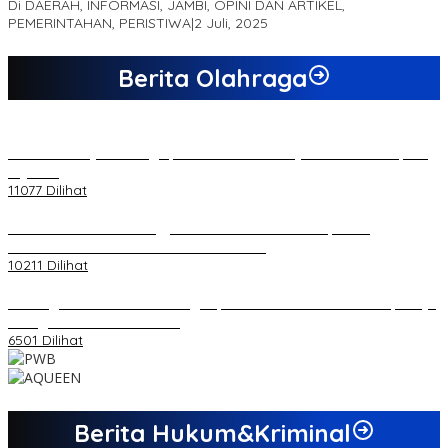
Di DAERAH, INFORMASI, JAMBI, OPINI DAN ARTIKEL,
PEMERINTAHAN, PERISTIWA
|
2 Juli, 2025
Berita Olahraga
20 Atlet Muaythai Sungaipenuh Akan Ikuti Kejuaraan Pra Porprov
di Jambi
11077 Dilihat
Koordinator PMMD Yogyakarta Seru Kaum Muda, Gesa
Kemandirian Ekonomi dan Inovasi Desa
10211 Dilihat
Dukungan Cabor Terus Mengalir, Zuwanda Semakin Mantap Maju
sebagai Calon Ketua KONI
6501 Dilihat
Berita Hukum&Kriminal