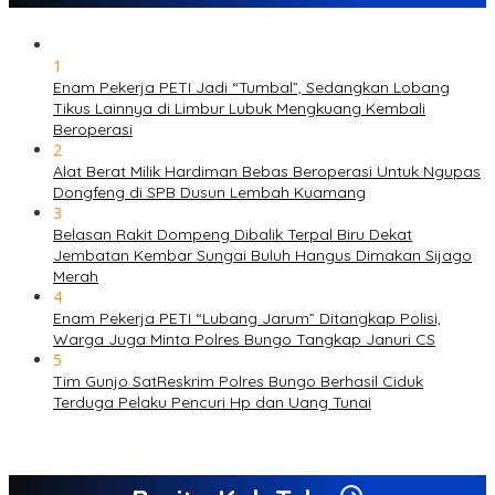
1
Enam Pekerja PETI Jadi “Tumbal”, Sedangkan Lobang
Tikus Lainnya di Limbur Lubuk Mengkuang Kembali
Beroperasi
2
Alat Berat Milik Hardiman Bebas Beroperasi Untuk Ngupas
Dongfeng di SPB Dusun Lembah Kuamang
3
Belasan Rakit Dompeng Dibalik Terpal Biru Dekat
Jembatan Kembar Sungai Buluh Hangus Dimakan Sijago
Merah
4
Enam Pekerja PETI “Lubang Jarum” Ditangkap Polisi,
Warga Juga Minta Polres Bungo Tangkap Januri CS
5
Tim Gunjo SatReskrim Polres Bungo Berhasil Ciduk
Terduga Pelaku Pencuri Hp dan Uang Tunai