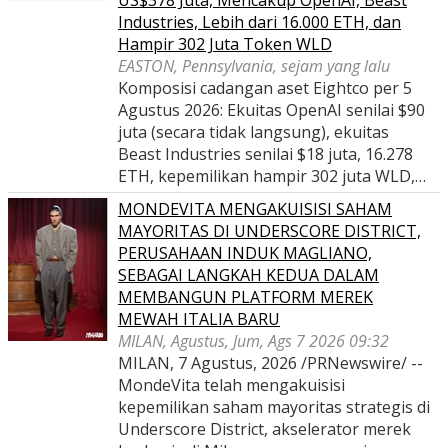
US$378 Juta, Mencakup OpenAI, Beast
Industries, Lebih dari 16.000 ETH, dan
Hampir 302 Juta Token WLD
EASTON, Pennsylvania, sejam yang lalu
Komposisi cadangan aset Eightco per 5
Agustus 2026: Ekuitas OpenAI senilai $90
juta (secara tidak langsung), ekuitas
Beast Industries senilai $18 juta, 16.278
ETH, kepemilikan hampir 302 juta WLD,…
MONDEVITA MENGAKUISISI SAHAM
MAYORITAS DI UNDERSCORE DISTRICT,
PERUSAHAAN INDUK MAGLIANO,
SEBAGAI LANGKAH KEDUA DALAM
MEMBANGUN PLATFORM MEREK
MEWAH ITALIA BARU
MILAN, Agustus, Jum, Ags 7 2026 09:32
MILAN, 7 Agustus, 2026 /PRNewswire/ --
MondeVita telah mengakuisisi
kepemilikan saham mayoritas strategis di
Underscore District, akselerator merek