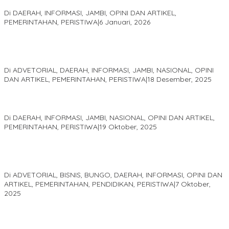
Sani
Di DAERAH, INFORMASI, JAMBI, OPINI DAN ARTIKEL,
PEMERINTAHAN, PERISTIWA
|
6 Januari, 2026
Kinerja Terukur dan Dampak Nyata: Mengapa Al Haris Disebut
sebagai Salah Satu Gubernur Paling Efektif di Indonesia Tahun
2025
Di ADVETORIAL, DAERAH, INFORMASI, JAMBI, NASIONAL, OPINI
DAN ARTIKEL, PEMERINTAHAN, PERISTIWA
|
18 Desember, 2025
Pelaminan Pengantin dan Baju Adat Melayu Jambi, Refleksi
Akademis Seminar Lembaga Adat Melayu (LAM) Jambi
Di DAERAH, INFORMASI, JAMBI, NASIONAL, OPINI DAN ARTIKEL,
PEMERINTAHAN, PERISTIWA
|
19 Oktober, 2025
Kampus IAK Setih Setio Raih Hibah PKM PMM Melalui
Optimalisasi Produk Unggulan Desa Berbasis Digital di Desa
Suka Jaya
Di ADVETORIAL, BISNIS, BUNGO, DAERAH, INFORMASI, OPINI DAN
ARTIKEL, PEMERINTAHAN, PENDIDIKAN, PERISTIWA
|
7 Oktober,
2025
MEWUJUDKAN KEPARIWISATAAN KAWASAN KOMPLEK CANDI
MUARO JAMBI SEBAGAI SUMBER PERTUMBUHAN EKONOMI BARU