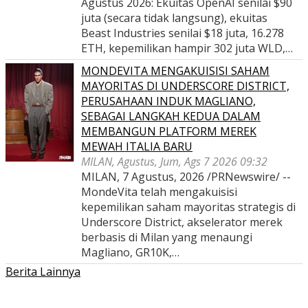
Agustus 2026: Ekuitas OpenAI senilai $90
juta (secara tidak langsung), ekuitas
Beast Industries senilai $18 juta, 16.278
ETH, kepemilikan hampir 302 juta WLD,…
MONDEVITA MENGAKUISISI SAHAM
MAYORITAS DI UNDERSCORE DISTRICT,
PERUSAHAAN INDUK MAGLIANO,
SEBAGAI LANGKAH KEDUA DALAM
MEMBANGUN PLATFORM MEREK
MEWAH ITALIA BARU
MILAN, Agustus, Jum, Ags 7 2026 09:32
MILAN, 7 Agustus, 2026 /PRNewswire/ --
MondeVita telah mengakuisisi
kepemilikan saham mayoritas strategis di
Underscore District, akselerator merek
berbasis di Milan yang menaungi
Magliano, GR10K,…
Berita Lainnya