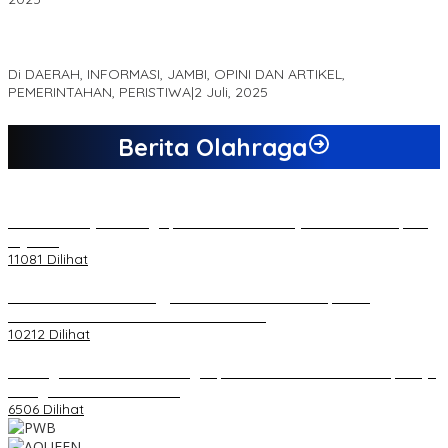
MEWUJUDKAN KEPARIWISATAAN KAWASAN KOMPLEK CANDI
MUARO JAMBI SEBAGAI SUMBER PERTUMBUHAN EKONOMI BARU
Di DAERAH, INFORMASI, JAMBI, OPINI DAN ARTIKEL,
PEMERINTAHAN, PERISTIWA
|
2 Juli, 2025
Berita Olahraga
20 Atlet Muaythai Sungaipenuh Akan Ikuti Kejuaraan Pra Porprov
di Jambi
11081 Dilihat
Koordinator PMMD Yogyakarta Seru Kaum Muda, Gesa
Kemandirian Ekonomi dan Inovasi Desa
10212 Dilihat
Dukungan Cabor Terus Mengalir, Zuwanda Semakin Mantap Maju
sebagai Calon Ketua KONI
6506 Dilihat