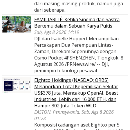
dari masing-masing produk, namun juga
dari seberapa…
FAMILIARITÉ: Ketika Sinema dan Sastra
Bertemu dalam Sebuah Karya Puitis
Sab, Ags 8 2026 14:19
DJI dan Isabelle Huppert Menampilkan
Percakapan Dua Perempuan Lintas-
Zaman, Direkam Sepenuhnya dengan
Osmo Pocket 4PSHENZHEN, Tiongkok, 8
Agustus 2026 /PRNewswire/ -- DJI,
pemimpin teknologi pesawat…
Eightco Holdings (NASDAQ: ORBS)
Melaporkan Total Kepemilikan Sekitar
US$378 Juta, Mencakup OpenAI, Beast
Industries, Lebih dari 16.000 ETH, dan
Hampir 302 Juta Token WLD
EASTON, Pennsylvania, Sab, Ags 8 2026
01:28
Komposisi cadangan aset Eightco per 5