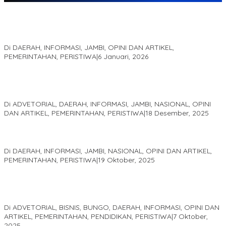
Jejak 69 Tahun dan Manifesto Pembaharuan di Era Al Haris –
Sani
Di DAERAH, INFORMASI, JAMBI, OPINI DAN ARTIKEL,
PEMERINTAHAN, PERISTIWA
|
6 Januari, 2026
Kinerja Terukur dan Dampak Nyata: Mengapa Al Haris Disebut
sebagai Salah Satu Gubernur Paling Efektif di Indonesia Tahun
2025
Di ADVETORIAL, DAERAH, INFORMASI, JAMBI, NASIONAL, OPINI
DAN ARTIKEL, PEMERINTAHAN, PERISTIWA
|
18 Desember, 2025
Pelaminan Pengantin dan Baju Adat Melayu Jambi, Refleksi
Akademis Seminar Lembaga Adat Melayu (LAM) Jambi
Di DAERAH, INFORMASI, JAMBI, NASIONAL, OPINI DAN ARTIKEL,
PEMERINTAHAN, PERISTIWA
|
19 Oktober, 2025
Kampus IAK Setih Setio Raih Hibah PKM PMM Melalui
Optimalisasi Produk Unggulan Desa Berbasis Digital di Desa
Suka Jaya
Di ADVETORIAL, BISNIS, BUNGO, DAERAH, INFORMASI, OPINI DAN
ARTIKEL, PEMERINTAHAN, PENDIDIKAN, PERISTIWA
|
7 Oktober,
2025