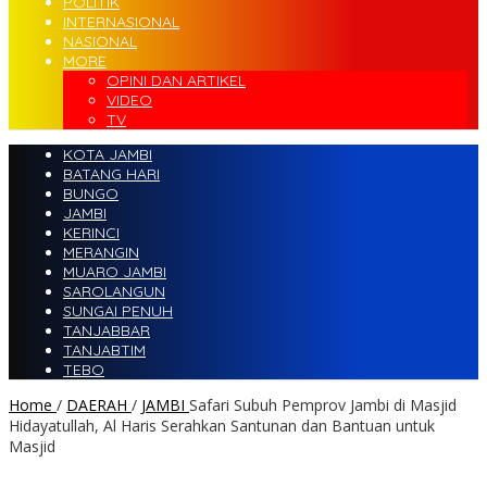
POLITIK
INTERNASIONAL
NASIONAL
MORE
OPINI DAN ARTIKEL
VIDEO
TV
KOTA JAMBI
BATANG HARI
BUNGO
JAMBI
KERINCI
MERANGIN
MUARO JAMBI
SAROLANGUN
SUNGAI PENUH
TANJABBAR
TANJABTIM
TEBO
Home
/
DAERAH
/
JAMBI
Safari Subuh Pemprov Jambi di Masjid
Hidayatullah, Al Haris Serahkan Santunan dan Bantuan untuk
Masjid