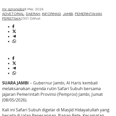
mr azronisbs
8 Mei, 2026
ADVETORIAL
,
DAERAH
,
INFORMASI
,
JAMBI
,
PEMERINTAHAN
,
PERISTIWA
2301 Dilihat
SUARA JAMBI
– Gubernur Jambi, Al Haris kembali
melaksanakan agenda rutin Safari Subuh bersama
jajaran Pemerintah Provinsi (Pemprov) Jambi, Jumat
(08/05/2026).
Kali ini Safari Subuh digelar di Masjid Hidayatullah yang
berada di Jalan Penerangan, Bagan Pete, Kecamatan