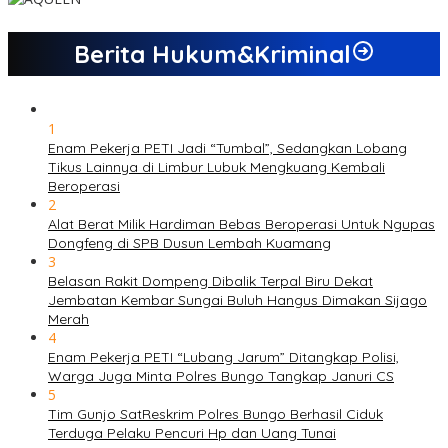
Berita Hukum&Kriminal
1
Enam Pekerja PETI Jadi “Tumbal”, Sedangkan Lobang
Tikus Lainnya di Limbur Lubuk Mengkuang Kembali
Beroperasi
2
Alat Berat Milik Hardiman Bebas Beroperasi Untuk Ngupas
Dongfeng di SPB Dusun Lembah Kuamang
3
Belasan Rakit Dompeng Dibalik Terpal Biru Dekat
Jembatan Kembar Sungai Buluh Hangus Dimakan Sijago
Merah
4
Enam Pekerja PETI “Lubang Jarum” Ditangkap Polisi,
Warga Juga Minta Polres Bungo Tangkap Januri CS
5
Tim Gunjo SatReskrim Polres Bungo Berhasil Ciduk
Terduga Pelaku Pencuri Hp dan Uang Tunai