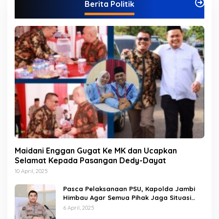
Berita Politik
o
r
i
Maidani Enggan Gugat Ke MK dan Ucapkan
Selamat Kepada Pasangan Dedy-Dayat
10 April, 2025
Pasca Pelaksanaan PSU, Kapolda Jambi
Himbau Agar Semua Pihak Jaga Situasi
Kamtibmas
6 April, 2025