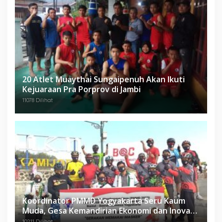
20 Atlet Muaythai Sungaipenuh Akan Ikuti
Kejuaraan Pra Porprov di Jambi
11078 Dilihat
Koordinator PMMD Yogyakarta Seru Kaum
Muda, Gesa Kemandirian Ekonomi dan Inovasi
Desa
10211 Dilihat