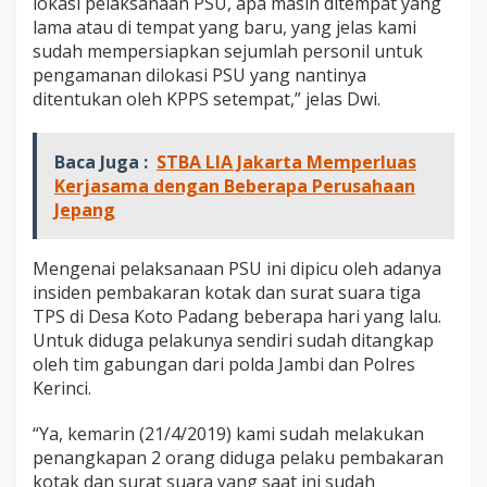
lokasi pelaksanaan PSU, apa masih ditempat yang
o
lama atau di tempat yang baru, yang jelas kami
t
sudah mempersiapkan sejumlah personil untuk
o
P
pengamanan dilokasi PSU yang nantinya
a
ditentukan oleh KPPS setempat,” jelas Dwi.
d
a
n
Baca Juga :
STBA LIA Jakarta Memperluas
g
Kerjasama dengan Beberapa Perusahaan
Jepang
Mengenai pelaksanaan PSU ini dipicu oleh adanya
insiden pembakaran kotak dan surat suara tiga
TPS di Desa Koto Padang beberapa hari yang lalu.
Untuk diduga pelakunya sendiri sudah ditangkap
oleh tim gabungan dari polda Jambi dan Polres
Kerinci.
“Ya, kemarin (21/4/2019) kami sudah melakukan
penangkapan 2 orang diduga pelaku pembakaran
kotak dan surat suara yang saat ini sudah