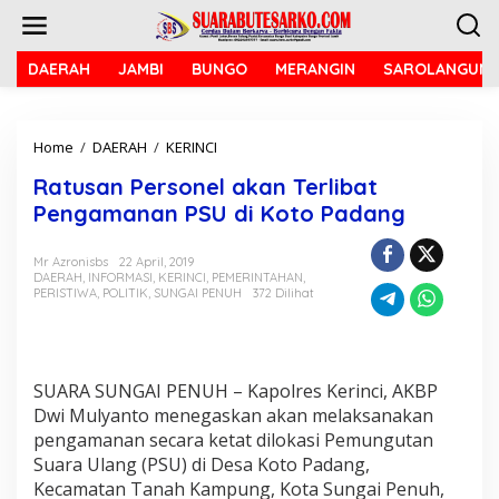
L
e
w
a
DAERAH
JAMBI
BUNGO
MERANGIN
SAROLANGUN
t
i
k
Home
/
DAERAH
/
KERINCI
R
e
a
k
Ratusan Personel akan Terlibat
t
o
u
n
Pengamanan PSU di Koto Padang
s
t
a
e
Mr Azronisbs
22 April, 2019
n
n
DAERAH
,
INFORMASI
,
KERINCI
,
PEMERINTAHAN
,
P
PERISTIWA
,
POLITIK
,
SUNGAI PENUH
372 Dilihat
e
r
s
o
n
SUARA SUNGAI PENUH – Kapolres Kerinci, AKBP
e
Dwi Mulyanto menegaskan akan melaksanakan
l
pengamanan secara ketat dilokasi Pemungutan
a
Suara Ulang (PSU) di Desa Koto Padang,
k
Kecamatan Tanah Kampung, Kota Sungai Penuh,
a