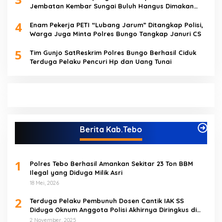
Jembatan Kembar Sungai Buluh Hangus Dimakan
Sijago Merah
4
Enam Pekerja PETI “Lubang Jarum” Ditangkap Polisi,
Warga Juga Minta Polres Bungo Tangkap Januri CS
5
Tim Gunjo SatReskrim Polres Bungo Berhasil Ciduk
Terduga Pelaku Pencuri Hp dan Uang Tunai
Berita Kab.Tebo
1
Polres Tebo Berhasil Amankan Sekitar 23 Ton BBM
Ilegal yang Diduga Milik Asri
18 Mei, 2026
2
Terduga Pelaku Pembunuh Dosen Cantik IAK SS
Diduga Oknum Anggota Polisi Akhirnya Diringkus di
Tebo Tengah
2 November, 2025