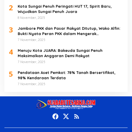
2
Kota Sungai Penuh Peringati HUT 17, Spirit Baru,
Wujudkan Sungai Penuh Juara
8 November, 2025
3
Jambore PKK dan Pasar Rakyat Ditutup, Wako Alfin:
Bukti Nyata Peran PKK dalam Mengerak
Perekonomian Masyarakat
7 November, 2025
4
Menuju Kota JUARA: Bakeuda Sungai Penuh
Maksimalkan Anggaran Demi Rakyat
7 November, 2025
5
Pendataan Aset Pemkot: 78% Tanah Bersertifikat,
98% Kendaraan Terdata
7 November, 2025