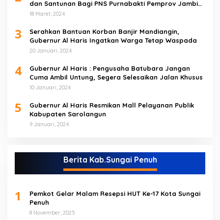
dan Santunan Bagi PNS Purnabakti Pemprov Jambi
Yang Berada di Sarolangun
18 Maret, 2024
3
Serahkan Bantuan Korban Banjir Mandiangin,
Gubernur Al Haris Ingatkan Warga Tetap Waspada
20 Januari, 2024
4
Gubernur Al Haris : Pengusaha Batubara Jangan
Cuma Ambil Untung, Segera Selesaikan Jalan Khusus
10 Januari, 2024
5
Gubernur Al Haris Resmikan Mall Pelayanan Publik
Kabupaten Sarolangun
9 Januari, 2024
Berita Kab.Sungai Penuh
1
Pemkot Gelar Malam Resepsi HUT Ke-17 Kota Sungai
Penuh
8 November, 2025