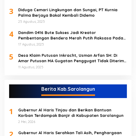
3
Diduga Cemari Lingkungan dan Sungai, PT Kurnia
Palma Berjaya Bakal Kembali Didemo
25 Agustus, 2025
4
Dandim 0416 Bute Sukses Jadi Kreator
Pembentangan Bendera Merah Putih Raksasa Pada
Peringatan HUT RI ke 80 di Tebo
17 Agustus, 2025
5
Desa Klaim Putusan Inkracht, Usman Arfan SH: Di
Amar Putusan MA Gugatan Penggugat Tidak Diterima
(NO)
11 Agustus, 2025
Berita Kab.Sarolangun
1
Gubernur Al Haris Tinjau dan Berikan Bantuan
Korban Terdampak Banjir di Kabupaten Sarolangun
2 Mei, 2026
2
Gubernur Al Haris Serahkan Tali Asih, Penghargaan