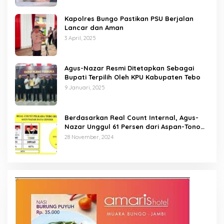
Kapolres Bungo Pastikan PSU Berjalan
Lancar dan Aman
3 April, 2025
Agus-Nazar Resmi Ditetapkan Sebagai
Bupati Terpilih Oleh KPU Kabupaten Tebo
9 Januari, 2025
Berdasarkan Real Count Internal, Agus-
Nazar Unggul 61 Persen dari Aspan-Tono
Hanya 39 Persen
28 November, 2024