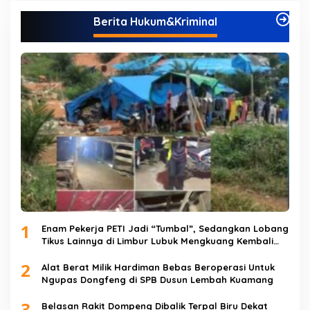
Berita Hukum&Kriminal
1
Enam Pekerja PETI Jadi “Tumbal”, Sedangkan Lobang
Tikus Lainnya di Limbur Lubuk Mengkuang Kembali
Beroperasi
2
Alat Berat Milik Hardiman Bebas Beroperasi Untuk
Ngupas Dongfeng di SPB Dusun Lembah Kuamang
3
Belasan Rakit Dompeng Dibalik Terpal Biru Dekat