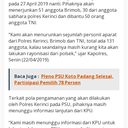
n
pada 27 April 2019 nanti. Pihaknya akan
T
menerjunkan 51 anggota Brimob, 30 dari anggota
e
sabhara polres Kerinci dan dibantu 50 orang
r
anggota TNI.
l
i
b
“Kami akan menurunkan sejumlah personil aparat
a
dari Polres Kerinci, Brimob dan TNI, total ada 131
t
anggota, kalau seandainya masih kurang kita akan
P
lakukan rayonisasi dari polsek,” ujar Kapolres,
e
n
Senin (22/04/2019).
g
a
m
Baca Juga :
Pleno PSU Koto Padang Selesai,
a
Partisipasi Pemilih 78 Persen
n
a
n
Terkait pola pengamanan yang akan dilakukan
P
oleh Polres Kerinci pada PSU, pihaknya masih
S
menunggu informasi lanjutan dari KPU.
U
d
i
“Kami masih menunggu informasi dari KPU untuk
K