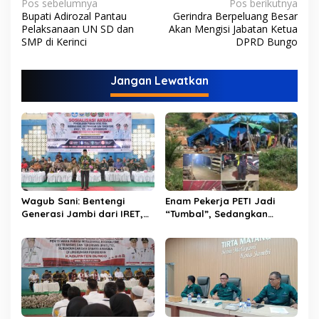
N
Pos sebelumnya
Pos berikutnya
Bupati Adirozal Pantau
Gerindra Berpeluang Besar
a
Pelaksanaan UN SD dan
Akan Mengisi Jabatan Ketua
v
SMP di Kerinci
DPRD Bungo
i
Jangan Lewatkan
g
a
s
i
p
o
s
Wagub Sani: Bentengi
Enam Pekerja PETI Jadi
Generasi Jambi dari IRET,
“Tumbal”, Sedangkan
TCC, dan Perundungan
Lobang Tikus Lainnya di
Dimulai dari Sekolah
Limbur Lubuk Mengkuang
Kembali Beroperasi