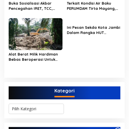
Buka Sosialisasi Akbar
Terkait Kondisi Air Baku
Pencegahan IRET, TCC,
PERUMDAM Tirta Mayang,
Perundungan, dan Bahaya
Ini Jawaban Dirut
Narkoba di Bungo,
PERUMDAM
Gubernur Al Haris: “Kalau
Ini Pesan Sekda Kota Jambi
anak-anakku bisa jaga diri,
Dalam Rangka HUT
60% masa depan sudah
PERUMDAM Kota Jambi Ke-
ada di tangan”
52
Alat Berat Milik Hardiman
Bebas Beroperasi Untuk
Ngupas Dongfeng di SPB
Dusun Lembah Kuamang
Kategori
K
a
t
e
g