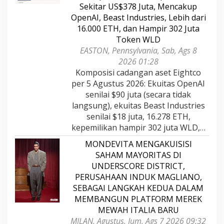
Sekitar US$378 Juta, Mencakup
OpenAI, Beast Industries, Lebih dari
16.000 ETH, dan Hampir 302 Juta
Token WLD
EASTON, Pennsylvania, Sab, Ags 8
2026 01:28
Komposisi cadangan aset Eightco
per 5 Agustus 2026: Ekuitas OpenAI
senilai $90 juta (secara tidak
langsung), ekuitas Beast Industries
senilai $18 juta, 16.278 ETH,
kepemilikan hampir 302 juta WLD,…
MONDEVITA MENGAKUISISI
SAHAM MAYORITAS DI
UNDERSCORE DISTRICT,
PERUSAHAAN INDUK MAGLIANO,
SEBAGAI LANGKAH KEDUA DALAM
MEMBANGUN PLATFORM MEREK
MEWAH ITALIA BARU
MILAN, Agustus, Jum, Ags 7 2026 09:32