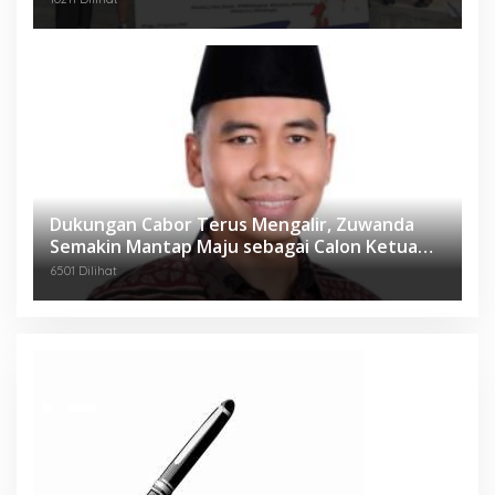
Dukungan Cabor Terus Mengalir, Zuwanda
Semakin Mantap Maju sebagai Calon Ketua
KONI
6501 Dilihat