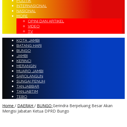
POLITIK
INTERNASIONAL
NASIONAL
MORE
OPINI DAN ARTIKEL
VIDEO
TV
KOTA JAMBI
BATANG HARI
BUNGO
JAMBI
KERINCI
MERANGIN
MUARO JAMBI
SAROLANGUN
SUNGAI PENUH
TANJABBAR
TANJABTIM
TEBO
Home
/
DAERAH
/
BUNGO
Gerindra Berpeluang Besar Akan
Mengisi Jabatan Ketua DPRD Bungo