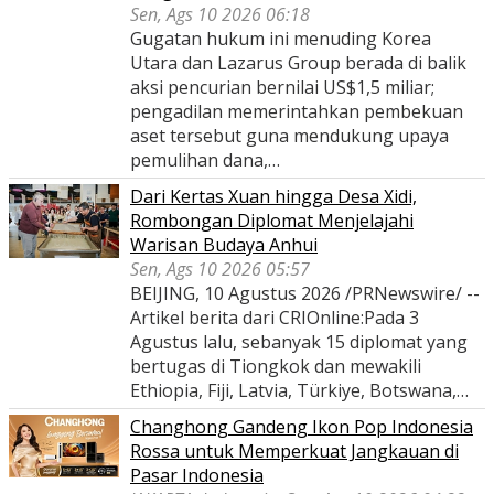
Sen, Ags 10 2026 06:18
Gugatan hukum ini menuding Korea
Utara dan Lazarus Group berada di balik
aksi pencurian bernilai US$1,5 miliar;
pengadilan memerintahkan pembekuan
aset tersebut guna mendukung upaya
pemulihan dana,…
Dari Kertas Xuan hingga Desa Xidi,
Rombongan Diplomat Menjelajahi
Warisan Budaya Anhui
Sen, Ags 10 2026 05:57
BEIJING, 10 Agustus 2026 /PRNewswire/ --
Artikel berita dari CRIOnline:Pada 3
Agustus lalu, sebanyak 15 diplomat yang
bertugas di Tiongkok dan mewakili
Ethiopia, Fiji, Latvia, Türkiye, Botswana,…
Changhong Gandeng Ikon Pop Indonesia
Rossa untuk Memperkuat Jangkauan di
Pasar Indonesia