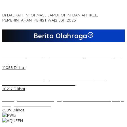
MEWUJUDKAN KEPARIWISATAAN KAWASAN KOMPLEK CANDI
MUARO JAMBI SEBAGAI SUMBER PERTUMBUHAN EKONOMI BARU
Di DAERAH, INFORMASI, JAMBI, OPINI DAN ARTIKEL,
PEMERINTAHAN, PERISTIWA
|
2 Juli, 2025
Berita Olahraga
20 Atlet Muaythai Sungaipenuh Akan Ikuti Kejuaraan Pra Porprov
di Jambi
11088 Dilihat
Koordinator PMMD Yogyakarta Seru Kaum Muda, Gesa
Kemandirian Ekonomi dan Inovasi Desa
10217 Dilihat
Dukungan Cabor Terus Mengalir, Zuwanda Semakin Mantap Maju
sebagai Calon Ketua KONI
6509 Dilihat