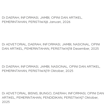
Jejak 69 Tahun dan Manifesto Pembaharuan di Era Al Haris –
Sani
Di DAERAH, INFORMASI, JAMBI, OPINI DAN ARTIKEL,
PEMERINTAHAN, PERISTIWA
|
6 Januari, 2026
Kinerja Terukur dan Dampak Nyata: Mengapa Al Haris Disebut
sebagai Salah Satu Gubernur Paling Efektif di Indonesia Tahun
2025
Di ADVETORIAL, DAERAH, INFORMASI, JAMBI, NASIONAL, OPINI
DAN ARTIKEL, PEMERINTAHAN, PERISTIWA
|
18 Desember, 2025
Pelaminan Pengantin dan Baju Adat Melayu Jambi, Refleksi
Akademis Seminar Lembaga Adat Melayu (LAM) Jambi
Di DAERAH, INFORMASI, JAMBI, NASIONAL, OPINI DAN ARTIKEL,
PEMERINTAHAN, PERISTIWA
|
19 Oktober, 2025
Kampus IAK Setih Setio Raih Hibah PKM PMM Melalui
Optimalisasi Produk Unggulan Desa Berbasis Digital di Desa
Suka Jaya
Di ADVETORIAL, BISNIS, BUNGO, DAERAH, INFORMASI, OPINI DAN
ARTIKEL, PEMERINTAHAN, PENDIDIKAN, PERISTIWA
|
7 Oktober,
2025