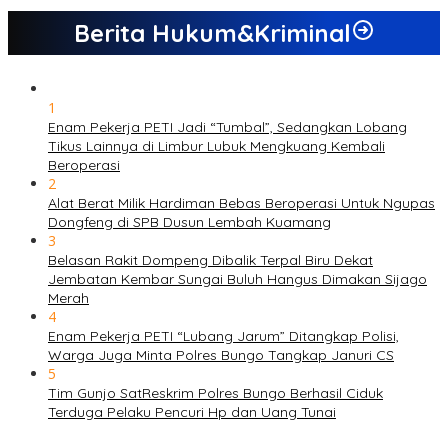
Berita Hukum&Kriminal
1
Enam Pekerja PETI Jadi “Tumbal”, Sedangkan Lobang
Tikus Lainnya di Limbur Lubuk Mengkuang Kembali
Beroperasi
2
Alat Berat Milik Hardiman Bebas Beroperasi Untuk Ngupas
Dongfeng di SPB Dusun Lembah Kuamang
3
Belasan Rakit Dompeng Dibalik Terpal Biru Dekat
Jembatan Kembar Sungai Buluh Hangus Dimakan Sijago
Merah
4
Enam Pekerja PETI “Lubang Jarum” Ditangkap Polisi,
Warga Juga Minta Polres Bungo Tangkap Januri CS
5
Tim Gunjo SatReskrim Polres Bungo Berhasil Ciduk
Terduga Pelaku Pencuri Hp dan Uang Tunai