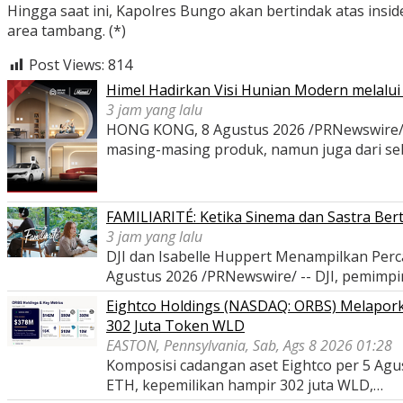
Hingga saat ini, Kapolres Bungo akan bertindak atas insi
area tambang. (*)
Post Views:
814
Himel Hadirkan Visi Hunian Modern melal
3 jam yang lalu
HONG KONG, 8 Agustus 2026 /PRNewswire/ -- 
masing-masing produk, namun juga dari s
FAMILIARITÉ: Ketika Sinema dan Sastra Ber
3 jam yang lalu
DJI dan Isabelle Huppert Menampilkan P
Agustus 2026 /PRNewswire/ -- DJI, pemimp
Eightco Holdings (NASDAQ: ORBS) Melaporka
302 Juta Token WLD
EASTON, Pennsylvania, Sab, Ags 8 2026 01:28
Komposisi cadangan aset Eightco per 5 Agustu
ETH, kepemilikan hampir 302 juta WLD,…