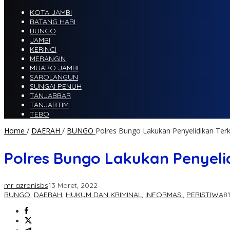
KOTA JAMBI
BATANG HARI
BUNGO
JAMBI
KERINCI
MERANGIN
MUARO JAMBI
SAROLANGUN
SUNGAI PENUH
TANJABBAR
TANJABTIM
TEBO
Home
/
DAERAH
/
BUNGO
Polres Bungo Lakukan Penyelidikan Te
Polres Bungo Lakukan Penyel
mr azronisbs
13 Maret, 2022
BUNGO
,
DAERAH
,
HUKUM DAN KRIMINAL
,
INFORMASI
,
PERISTIWA
81