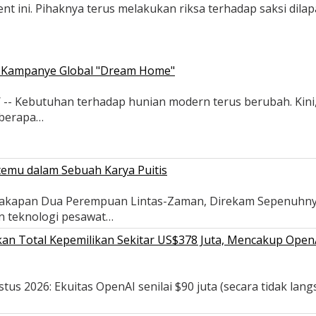
dent ini. Pihaknya terus melakukan riksa terhadap saksi di
ui Kampanye Global "Dream Home"
Kebutuhan terhadap hunian modern terus berubah. Kini, sol
eberapa…
temu dalam Sebuah Karya Puitis
ercakapan Dua Perempuan Lintas-Zaman, Direkam Sepenuh
in teknologi pesawat…
n Total Kepemilikan Sekitar US$378 Juta, Mencakup OpenAI,
s 2026: Ekuitas OpenAI senilai $90 juta (secara tidak langsu