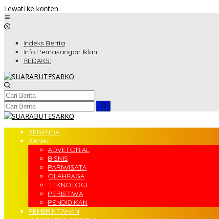
Lewati ke konten
Indeks Berita
Info Pemasangan Iklan
REDAKSI
BERANDA
KANAL
ADVETORIAL
BISNIS
PARIWISATA
OLAHRAGA
TEKNOLOGI
PERISTIWA
PENDIDIKAN
PEMERINTAHAN