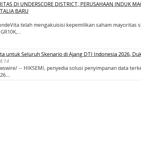
ITAS DI UNDERSCORE DISTRICT, PERUSAHAAN INDUK MA
TALIA BARU
deVita telah mengakuisisi kepemilikan saham mayoritas str
, GR10K,…
a untuk Seluruh Skenario di Ajang DTI Indonesia 2026, D
04:14
wswire/ -- HIKSEMI, penyedia solusi penyimpanan data terk
026.…