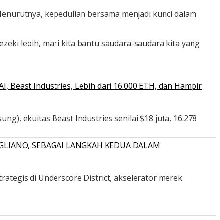
 Menurutnya, kepedulian bersama menjadi kunci dalam
zeki lebih, mari kita bantu saudara-saudara kita yang
 Beast Industries, Lebih dari 16.000 ETH, dan Hampir
ng), ekuitas Beast Industries senilai $18 juta, 16.278
GLIANO, SEBAGAI LANGKAH KEDUA DALAM
ategis di Underscore District, akselerator merek