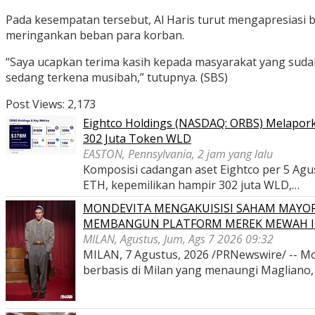
Pada kesempatan tersebut, Al Haris turut mengapresiasi 
meringankan beban para korban.
“Saya ucapkan terima kasih kepada masyarakat yang sudah 
sedang terkena musibah,” tutupnya. (SBS)
Post Views:
2,173
Eightco Holdings (NASDAQ: ORBS) Melaporka
302 Juta Token WLD
EASTON, Pennsylvania, 2 jam yang lalu
Komposisi cadangan aset Eightco per 5 Agustu
ETH, kepemilikan hampir 302 juta WLD,…
MONDEVITA MENGAKUISISI SAHAM MAYOR
MEMBANGUN PLATFORM MEREK MEWAH I
MILAN, Agustus, Jum, Ags 7 2026 09:32
MILAN, 7 Agustus, 2026 /PRNewswire/ -- Mon
berbasis di Milan yang menaungi Magliano