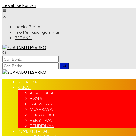
Lewati ke konten
Indeks Berita
Info Pemasangan Iklan
REDAKSI
BERANDA
KANAL
ADVETORIAL
BISNIS
PARIWISATA
OLAHRAGA
TEKNOLOGI
PERISTIWA
PENDIDIKAN
PEMERINTAHAN