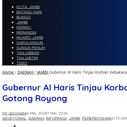
KOTA JAMBI
BATANG HARI
BUNGO
JAMBI
KERINCI
MERANGIN
MUARO JAMBI
SAROLANGUN
SUNGAI PENUH
TANJABBAR
TANJABTIM
TEBO
Home
/
DAERAH
/
JAMBI
Gubernur Al Haris Tinjau Korban Kebakar
Gubernur Al Haris Tinjau Kor
Gotong Royong
mr azronisbs
6 Mei, 2026
7 Mei, 2026
ADVETORIAL
,
DAERAH
,
INFORMASI
,
JAMBI
,
PEMERINTAHAN
2173 Dil