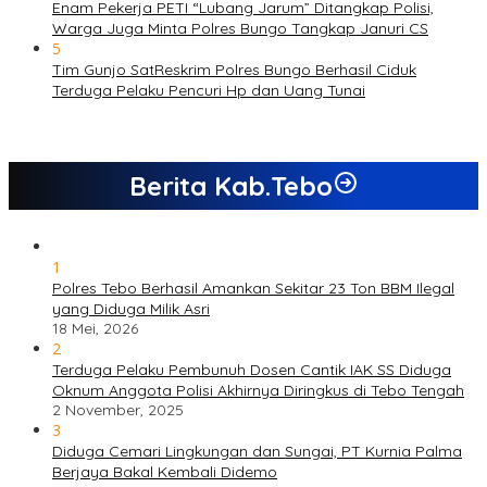
Enam Pekerja PETI “Lubang Jarum” Ditangkap Polisi,
Warga Juga Minta Polres Bungo Tangkap Januri CS
5
Tim Gunjo SatReskrim Polres Bungo Berhasil Ciduk
Terduga Pelaku Pencuri Hp dan Uang Tunai
Berita Kab.Tebo
1
Polres Tebo Berhasil Amankan Sekitar 23 Ton BBM Ilegal
yang Diduga Milik Asri
18 Mei, 2026
2
Terduga Pelaku Pembunuh Dosen Cantik IAK SS Diduga
Oknum Anggota Polisi Akhirnya Diringkus di Tebo Tengah
2 November, 2025
3
Diduga Cemari Lingkungan dan Sungai, PT Kurnia Palma
Berjaya Bakal Kembali Didemo