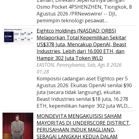
Zaman, Direkam Sepenuhnya dengan
Osmo Pocket 4PSHENZHEN, Tiongkok, 8
Agustus 2026 /PRNewswire/ -- DJI,
pemimpin teknologi pesawat…
Eightco Holdings (NASDAQ: ORBS)
Melaporkan Total Kepemilikan Sekitar
US$378 Juta, Mencakup OpenAI, Beast
Industries, Lebih dari 16.000 ETH, dan
Hampir 302 Juta Token WLD
EASTON, Pennsylvania, Sab, Ags 8 2026
01:28
Komposisi cadangan aset Eightco per 5
Agustus 2026: Ekuitas OpenAI senilai $90
juta (secara tidak langsung), ekuitas
Beast Industries senilai $18 juta, 16.278
ETH, kepemilikan hampir 302 juta WLD,…
MONDEVITA MENGAKUISISI SAHAM
MAYORITAS DI UNDERSCORE DISTRICT,
PERUSAHAAN INDUK MAGLIANO,
SEBAGAI LANGKAH KEDUA DALAM