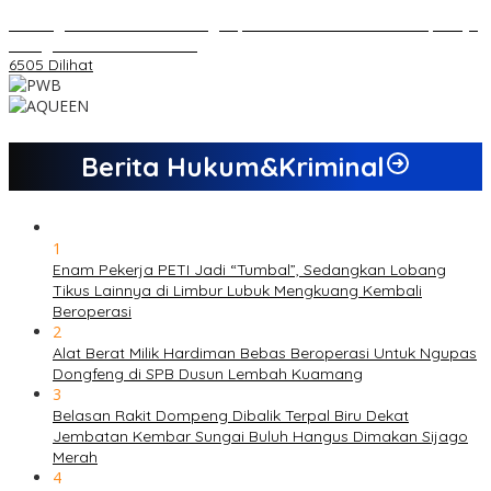
Dukungan Cabor Terus Mengalir, Zuwanda Semakin Mantap Maju
sebagai Calon Ketua KONI
6505 Dilihat
Berita Hukum&Kriminal
1
Enam Pekerja PETI Jadi “Tumbal”, Sedangkan Lobang
Tikus Lainnya di Limbur Lubuk Mengkuang Kembali
Beroperasi
2
Alat Berat Milik Hardiman Bebas Beroperasi Untuk Ngupas
Dongfeng di SPB Dusun Lembah Kuamang
3
Belasan Rakit Dompeng Dibalik Terpal Biru Dekat
Jembatan Kembar Sungai Buluh Hangus Dimakan Sijago
Merah
4