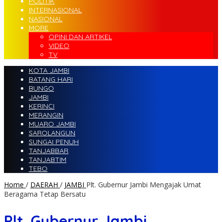
POLITIK
INTERNASIONAL
NASIONAL
MORE
OPINI DAN ARTIKEL
VIDEO
TV
KOTA JAMBI
BATANG HARI
BUNGO
JAMBI
KERINCI
MERANGIN
MUARO JAMBI
SAROLANGUN
SUNGAI PENUH
TANJABBAR
TANJABTIM
TEBO
Home
/
DAERAH
/
JAMBI
Plt. Gubernur Jambi Mengajak Umat
Beragama Tetap Bersatu
Plt. Gubernur Jambi