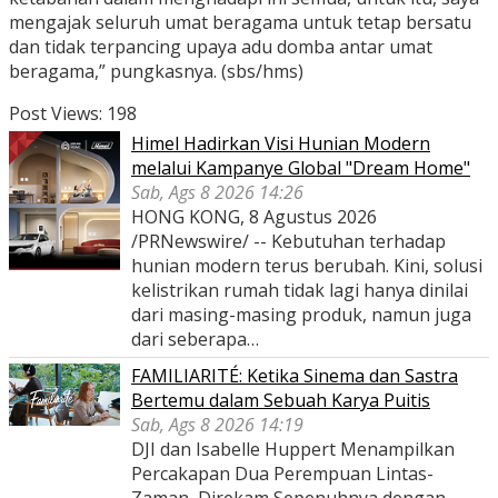
mengajak seluruh umat beragama untuk tetap bersatu
dan tidak terpancing upaya adu domba antar umat
beragama,” pungkasnya. (sbs/hms)
Post Views:
198
Himel Hadirkan Visi Hunian Modern
melalui Kampanye Global "Dream Home"
Sab, Ags 8 2026 14:26
HONG KONG, 8 Agustus 2026
/PRNewswire/ -- Kebutuhan terhadap
hunian modern terus berubah. Kini, solusi
kelistrikan rumah tidak lagi hanya dinilai
dari masing-masing produk, namun juga
dari seberapa…
FAMILIARITÉ: Ketika Sinema dan Sastra
Bertemu dalam Sebuah Karya Puitis
Sab, Ags 8 2026 14:19
DJI dan Isabelle Huppert Menampilkan
Percakapan Dua Perempuan Lintas-