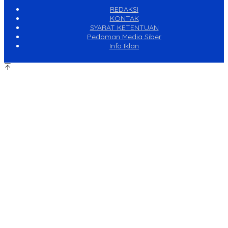
REDAKSI
KONTAK
SYARAT KETENTUAN
Pedoman Media Siber
Info Iklan