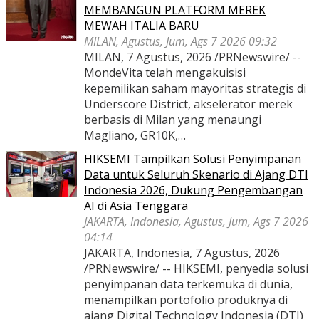
MEMBANGUN PLATFORM MEREK
MEWAH ITALIA BARU
MILAN, Agustus, Jum, Ags 7 2026 09:32
MILAN, 7 Agustus, 2026 /PRNewswire/ --
MondeVita telah mengakuisisi
kepemilikan saham mayoritas strategis di
Underscore District, akselerator merek
berbasis di Milan yang menaungi
Magliano, GR10K,…
HIKSEMI Tampilkan Solusi Penyimpanan
Data untuk Seluruh Skenario di Ajang DTI
Indonesia 2026, Dukung Pengembangan
AI di Asia Tenggara
JAKARTA, Indonesia, Agustus, Jum, Ags 7 2026
04:14
JAKARTA, Indonesia, 7 Agustus, 2026
/PRNewswire/ -- HIKSEMI, penyedia solusi
penyimpanan data terkemuka di dunia,
menampilkan portofolio produknya di
ajang Digital Technology Indonesia (DTI)