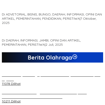
Kampus IAK Setih Setio Raih Hibah PKM PMM Melalui
Optimalisasi Produk Unggulan Desa Berbasis Digital di Desa
Suka Jaya
Di ADVETORIAL, BISNIS, BUNGO, DAERAH, INFORMASI, OPINI DAN
ARTIKEL, PEMERINTAHAN, PENDIDIKAN, PERISTIWA
|
7 Oktober,
2025
MEWUJUDKAN KEPARIWISATAAN KAWASAN KOMPLEK CANDI
MUARO JAMBI SEBAGAI SUMBER PERTUMBUHAN EKONOMI BARU
Di DAERAH, INFORMASI, JAMBI, OPINI DAN ARTIKEL,
PEMERINTAHAN, PERISTIWA
|
2 Juli, 2025
Berita Olahraga
20 Atlet Muaythai Sungaipenuh Akan Ikuti Kejuaraan Pra Porprov
di Jambi
11078 Dilihat
Koordinator PMMD Yogyakarta Seru Kaum Muda, Gesa
Kemandirian Ekonomi dan Inovasi Desa
10211 Dilihat