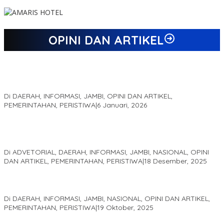
OPINI DAN ARTIKEL
Jejak 69 Tahun dan Manifesto Pembaharuan di Era Al Haris –
Sani
Di DAERAH, INFORMASI, JAMBI, OPINI DAN ARTIKEL,
PEMERINTAHAN, PERISTIWA
|
6 Januari, 2026
Kinerja Terukur dan Dampak Nyata: Mengapa Al Haris Disebut
sebagai Salah Satu Gubernur Paling Efektif di Indonesia Tahun
2025
Di ADVETORIAL, DAERAH, INFORMASI, JAMBI, NASIONAL, OPINI
DAN ARTIKEL, PEMERINTAHAN, PERISTIWA
|
18 Desember, 2025
Pelaminan Pengantin dan Baju Adat Melayu Jambi, Refleksi
Akademis Seminar Lembaga Adat Melayu (LAM) Jambi
Di DAERAH, INFORMASI, JAMBI, NASIONAL, OPINI DAN ARTIKEL,
PEMERINTAHAN, PERISTIWA
|
19 Oktober, 2025