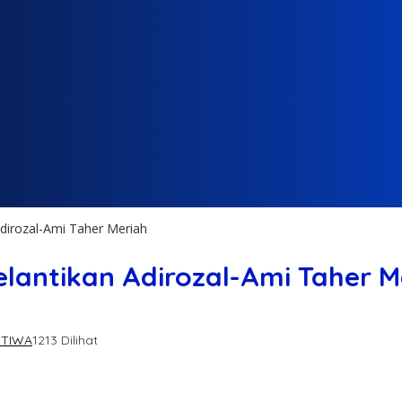
dirozal-Ami Taher Meriah
lantikan Adirozal-Ami Taher M
STIWA
1213 Dilihat