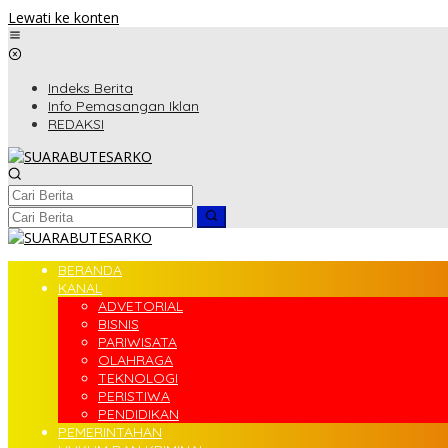
Lewati ke konten
Indeks Berita
Info Pemasangan Iklan
REDAKSI
BERANDA
KANAL
ADVETORIAL
BISNIS
PARIWISATA
OLAHRAGA
TEKNOLOGI
PERISTIWA
PENDIDIKAN
PEMERINTAHAN