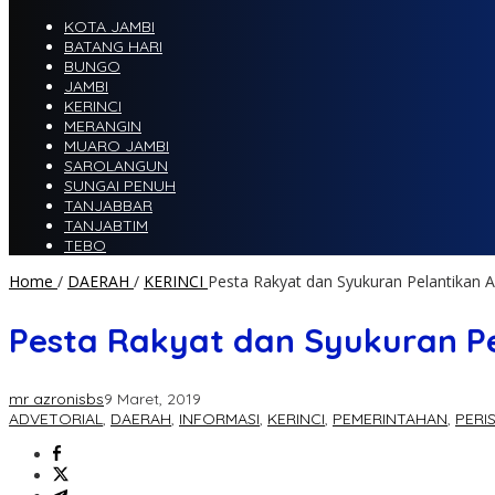
KOTA JAMBI
BATANG HARI
BUNGO
JAMBI
KERINCI
MERANGIN
MUARO JAMBI
SAROLANGUN
SUNGAI PENUH
TANJABBAR
TANJABTIM
TEBO
Home
/
DAERAH
/
KERINCI
Pesta Rakyat dan Syukuran Pelantikan A
Pesta Rakyat dan Syukuran Pe
mr azronisbs
9 Maret, 2019
ADVETORIAL
,
DAERAH
,
INFORMASI
,
KERINCI
,
PEMERINTAHAN
,
PERI