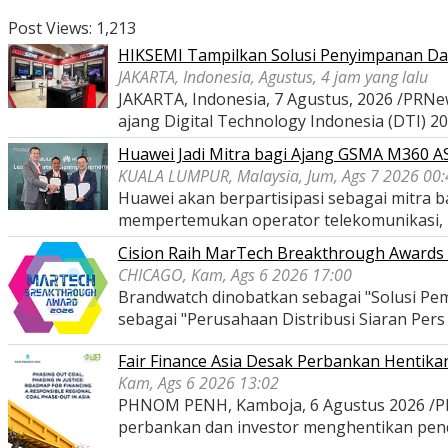
Post Views:
1,213
HIKSEMI Tampilkan Solusi Penyimpanan Dat
JAKARTA, Indonesia, Agustus, 4 jam yang lalu
JAKARTA, Indonesia, 7 Agustus, 2026 /PRNe
ajang Digital Technology Indonesia (DTI) 2
Huawei Jadi Mitra bagi Ajang GSMA M360 
KUALA LUMPUR, Malaysia, Jum, Ags 7 2026 00:
Huawei akan berpartisipasi sebagai mitra
mempertemukan operator telekomunikasi,
Cision Raih MarTech Breakthrough Awards 2
CHICAGO, Kam, Ags 6 2026 17:00
Brandwatch dinobatkan sebagai "Solusi Pem
sebagai "Perusahaan Distribusi Siaran Per
Fair Finance Asia Desak Perbankan Hentik
Kam, Ags 6 2026 13:02
PHNOM PENH, Kamboja, 6 Agustus 2026 /PRNe
perbankan dan investor menghentikan pe