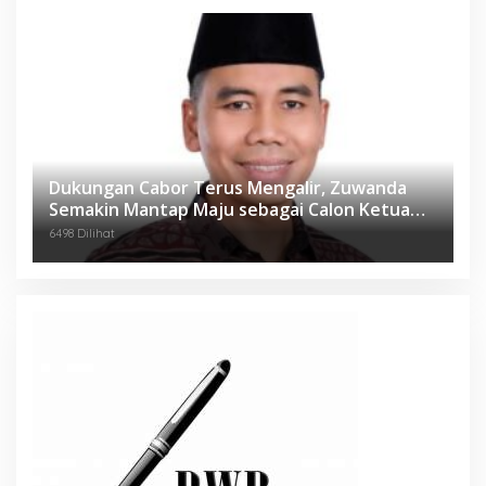
Dukungan Cabor Terus Mengalir, Zuwanda
Semakin Mantap Maju sebagai Calon Ketua
KONI
6498 Dilihat