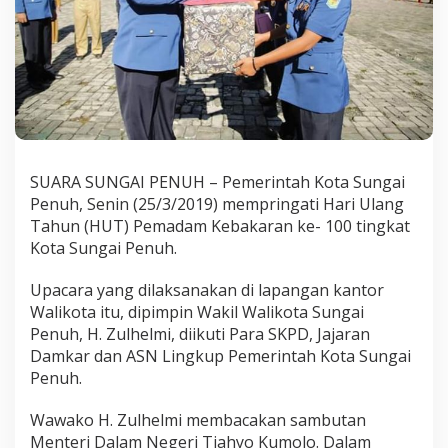
e
r
i
n
g
a
t
i
H
U
SUARA SUNGAI PENUH – Pemerintah Kota Sungai
T
Penuh, Senin (25/3/2019) mempringati Hari Ulang
D
Tahun (HUT) Pemadam Kebakaran ke- 100 tingkat
a
m
Kota Sungai Penuh.
k
a
Upacara yang dilaksanakan di lapangan kantor
r
Walikota itu, dipimpin Wakil Walikota Sungai
K
Penuh, H. Zulhelmi, diikuti Para SKPD, Jajaran
e
-
Damkar dan ASN Lingkup Pemerintah Kota Sungai
1
Penuh.
0
0
Wawako H. Zulhelmi membacakan sambutan
Menteri Dalam Negeri Tjahyo Kumolo. Dalam