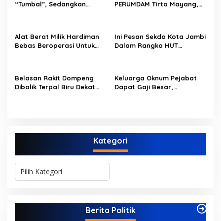
p
“Tumbal”, Sedangkan
PERUMDAM Tirta Mayang,
Lobang Tikus Lainnya di
Ini Jawaban Dirut
o
Limbur Lubuk Mengkuang
PERUMDAM
Kembali Beroperasi
s
Alat Berat Milik Hardiman
Ini Pesan Sekda Kota Jambi
Bebas Beroperasi Untuk
Dalam Rangka HUT
Ngupas Dongfeng di SPB
PERUMDAM Kota Jambi Ke-
Dusun Lembah Kuamang
52
Belasan Rakit Dompeng
Keluarga Oknum Pejabat
Dibalik Terpal Biru Dekat
Dapat Gaji Besar,
Jembatan Kembar Sungai
Beberapa PPPK Paruh
Buluh Hangus Dimakan
Waktu di Bappeda Merasa
Sijago Merah
di Anak Tirikan
Kategori
K
a
t
e
g
Berita Politik
o
r