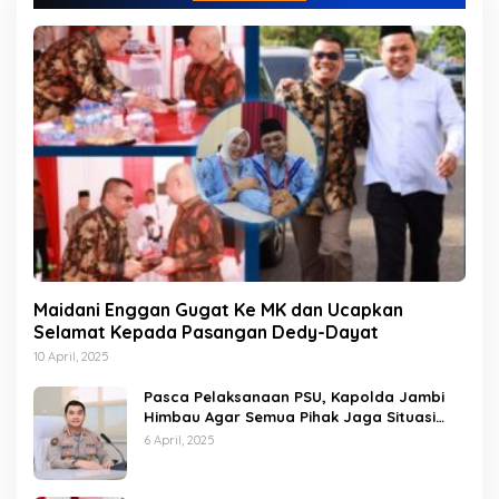
i
Maidani Enggan Gugat Ke MK dan Ucapkan
Selamat Kepada Pasangan Dedy-Dayat
10 April, 2025
Pasca Pelaksanaan PSU, Kapolda Jambi
Himbau Agar Semua Pihak Jaga Situasi
Kamtibmas
6 April, 2025