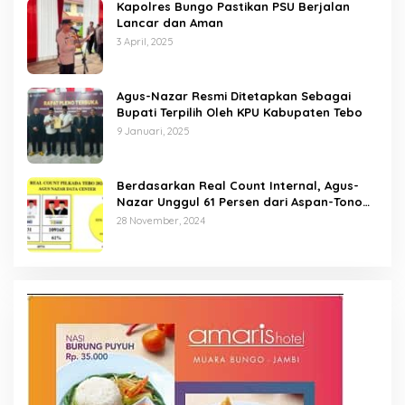
Kapolres Bungo Pastikan PSU Berjalan
Lancar dan Aman
3 April, 2025
Agus-Nazar Resmi Ditetapkan Sebagai
Bupati Terpilih Oleh KPU Kabupaten Tebo
9 Januari, 2025
Berdasarkan Real Count Internal, Agus-
Nazar Unggul 61 Persen dari Aspan-Tono
Hanya 39 Persen
28 November, 2024