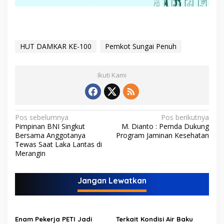
HUT DAMKAR KE-100
Pemkot Sungai Penuh
Ikuti Kami
N
Pos sebelumnya
Pos berikutnya
Pimpinan BNI Singkut
M. Dianto : Pemda Dukung
a
Bersama Anggotanya
Program Jaminan Kesehatan
v
Tewas Saat Laka Lantas di
Merangin
i
g
Jangan Lewatkan
a
s
i
Enam Pekerja PETI Jadi
Terkait Kondisi Air Baku