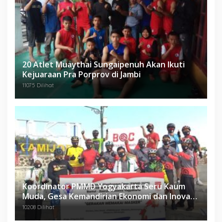
20 Atlet Muaythai Sungaipenuh Akan Ikuti
Kejuaraan Pra Porprov di Jambi
11075 Dilihat
Koordinator PMMD Yogyakarta Seru Kaum
Muda, Gesa Kemandirian Ekonomi dan Inovasi
Desa
10208 Dilihat