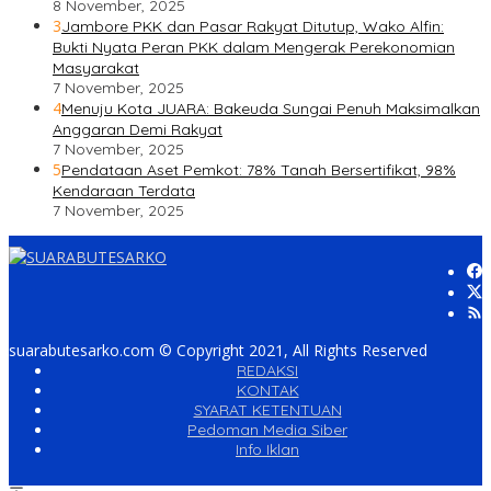
8 November, 2025
3
Jambore PKK dan Pasar Rakyat Ditutup, Wako Alfin:
Bukti Nyata Peran PKK dalam Mengerak Perekonomian
Masyarakat
7 November, 2025
4
Menuju Kota JUARA: Bakeuda Sungai Penuh Maksimalkan
Anggaran Demi Rakyat
7 November, 2025
5
Pendataan Aset Pemkot: 78% Tanah Bersertifikat, 98%
Kendaraan Terdata
7 November, 2025
suarabutesarko.com © Copyright 2021, All Rights Reserved
REDAKSI
KONTAK
SYARAT KETENTUAN
Pedoman Media Siber
Info Iklan