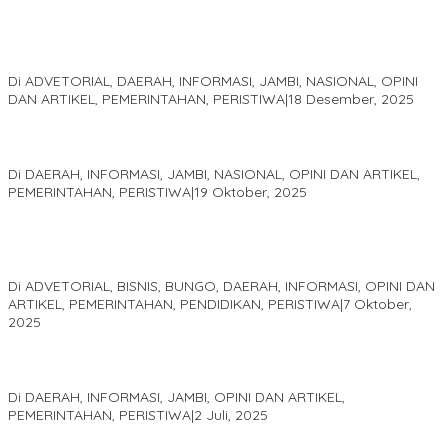
Kinerja Terukur dan Dampak Nyata: Mengapa Al Haris Disebut
sebagai Salah Satu Gubernur Paling Efektif di Indonesia Tahun
2025
Di ADVETORIAL, DAERAH, INFORMASI, JAMBI, NASIONAL, OPINI
DAN ARTIKEL, PEMERINTAHAN, PERISTIWA
|
18 Desember, 2025
Pelaminan Pengantin dan Baju Adat Melayu Jambi, Refleksi
Akademis Seminar Lembaga Adat Melayu (LAM) Jambi
Di DAERAH, INFORMASI, JAMBI, NASIONAL, OPINI DAN ARTIKEL,
PEMERINTAHAN, PERISTIWA
|
19 Oktober, 2025
Kampus IAK Setih Setio Raih Hibah PKM PMM Melalui
Optimalisasi Produk Unggulan Desa Berbasis Digital di Desa
Suka Jaya
Di ADVETORIAL, BISNIS, BUNGO, DAERAH, INFORMASI, OPINI DAN
ARTIKEL, PEMERINTAHAN, PENDIDIKAN, PERISTIWA
|
7 Oktober,
2025
MEWUJUDKAN KEPARIWISATAAN KAWASAN KOMPLEK CANDI
MUARO JAMBI SEBAGAI SUMBER PERTUMBUHAN EKONOMI BARU
Di DAERAH, INFORMASI, JAMBI, OPINI DAN ARTIKEL,
PEMERINTAHAN, PERISTIWA
|
2 Juli, 2025