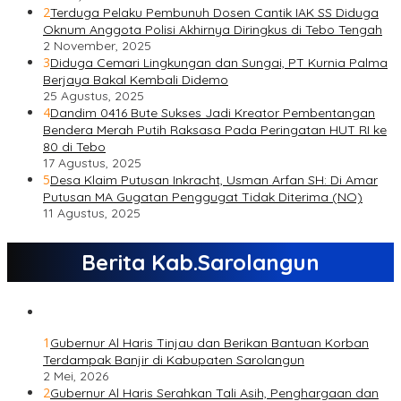
2
Terduga Pelaku Pembunuh Dosen Cantik IAK SS Diduga
Oknum Anggota Polisi Akhirnya Diringkus di Tebo Tengah
2 November, 2025
3
Diduga Cemari Lingkungan dan Sungai, PT Kurnia Palma
Berjaya Bakal Kembali Didemo
25 Agustus, 2025
4
Dandim 0416 Bute Sukses Jadi Kreator Pembentangan
Bendera Merah Putih Raksasa Pada Peringatan HUT RI ke
80 di Tebo
17 Agustus, 2025
5
Desa Klaim Putusan Inkracht, Usman Arfan SH: Di Amar
Putusan MA Gugatan Penggugat Tidak Diterima (NO)
11 Agustus, 2025
Berita Kab.Sarolangun
1
Gubernur Al Haris Tinjau dan Berikan Bantuan Korban
Terdampak Banjir di Kabupaten Sarolangun
2 Mei, 2026
2
Gubernur Al Haris Serahkan Tali Asih, Penghargaan dan