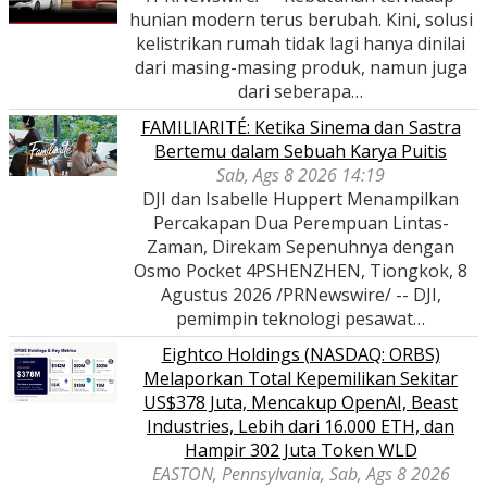
hunian modern terus berubah. Kini, solusi
kelistrikan rumah tidak lagi hanya dinilai
dari masing-masing produk, namun juga
dari seberapa…
FAMILIARITÉ: Ketika Sinema dan Sastra
Bertemu dalam Sebuah Karya Puitis
Sab, Ags 8 2026 14:19
DJI dan Isabelle Huppert Menampilkan
Percakapan Dua Perempuan Lintas-
Zaman, Direkam Sepenuhnya dengan
Osmo Pocket 4PSHENZHEN, Tiongkok, 8
Agustus 2026 /PRNewswire/ -- DJI,
pemimpin teknologi pesawat…
Eightco Holdings (NASDAQ: ORBS)
Melaporkan Total Kepemilikan Sekitar
US$378 Juta, Mencakup OpenAI, Beast
Industries, Lebih dari 16.000 ETH, dan
Hampir 302 Juta Token WLD
EASTON, Pennsylvania, Sab, Ags 8 2026