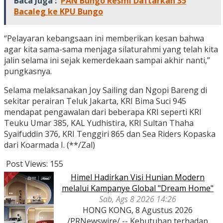
Baca Juga :
PAN Bungo Resmi Daftarkan 35
Bacaleg ke KPU Bungo
“Pelayaran kebangsaan ini memberikan kesan bahwa
agar kita sama-sama menjaga silaturahmi yang telah kita
jalin selama ini sejak kemerdekaan sampai akhir nanti,”
pungkasnya.
Selama melaksanakan Joy Sailing dan Ngopi Bareng di
sekitar perairan Teluk Jakarta, KRI Bima Suci 945
mendapat pengawalan dari beberapa KRI seperti KRI
Teuku Umar 385, KAL Yudhistira, KRI Sultan Thaha
Syaifuddin 376, KRI Tenggiri 865 dan Sea Riders Kopaska
dari Koarmada I. (**/Zal)
Post Views:
155
Himel Hadirkan Visi Hunian Modern
melalui Kampanye Global "Dream Home"
Sab, Ags 8 2026 14:26
HONG KONG, 8 Agustus 2026
/PRNewswire/ -- Kebutuhan terhadap