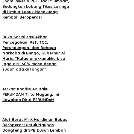
Enam Pekerja PETI Jadi “Tumbal”,
Sedangkan Lobang Tikus Lainnya
di Limbur Lubuk Mengkuang
Kembali Beroperasi
Buka Sosialisasi Akbar
Pencegahan IRET, TCC,
Perundungan, dan Bahaya
Narkoba di Bungo, Gubernur Al
Haris: “Kalau anak-anakku bisa
jaga diri, 60% masa depan
sudah ada di tangan”
Terkait Kondisi Air Baku
PERUMDAM Tirta Mayang, Ini
Jawaban Dirut PERUMDAM
Alat Berat Milik Hardiman Bebas
Beroperasi Untuk Ngupas
Dongfeng di SPB Dusun Lembah