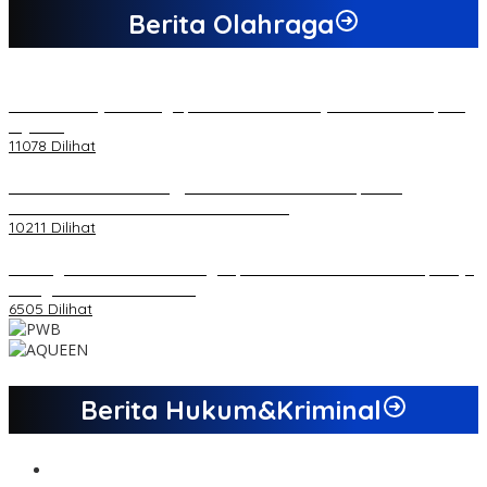
Berita Olahraga
20 Atlet Muaythai Sungaipenuh Akan Ikuti Kejuaraan Pra Porprov
di Jambi
11078 Dilihat
Koordinator PMMD Yogyakarta Seru Kaum Muda, Gesa
Kemandirian Ekonomi dan Inovasi Desa
10211 Dilihat
Dukungan Cabor Terus Mengalir, Zuwanda Semakin Mantap Maju
sebagai Calon Ketua KONI
6505 Dilihat
Berita Hukum&Kriminal