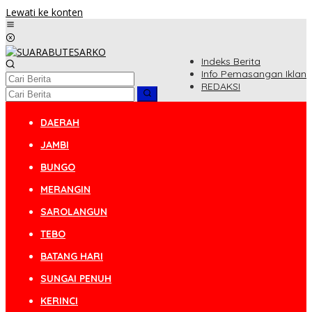
Lewati ke konten
Indeks Berita
Info Pemasangan Iklan
REDAKSI
DAERAH
JAMBI
BUNGO
MERANGIN
SAROLANGUN
TEBO
BATANG HARI
SUNGAI PENUH
KERINCI