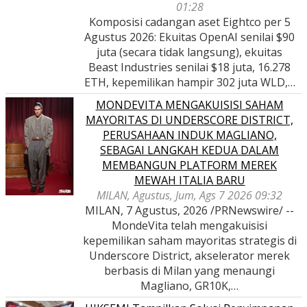
01:28
Komposisi cadangan aset Eightco per 5
Agustus 2026: Ekuitas OpenAI senilai $90
juta (secara tidak langsung), ekuitas
Beast Industries senilai $18 juta, 16.278
ETH, kepemilikan hampir 302 juta WLD,…
MONDEVITA MENGAKUISISI SAHAM
MAYORITAS DI UNDERSCORE DISTRICT,
PERUSAHAAN INDUK MAGLIANO,
SEBAGAI LANGKAH KEDUA DALAM
MEMBANGUN PLATFORM MEREK
MEWAH ITALIA BARU
MILAN, Agustus, Jum, Ags 7 2026 09:32
MILAN, 7 Agustus, 2026 /PRNewswire/ --
MondeVita telah mengakuisisi
kepemilikan saham mayoritas strategis di
Underscore District, akselerator merek
berbasis di Milan yang menaungi
Magliano, GR10K,…