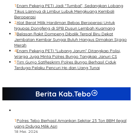
1
Enam Pekerja PETI Jadi “Tumbal”, Sedangkan Lobang
Tikus Lainnya di Limbur Lubuk Mengkuang Kembali
Beroperasi
2
Alat Berat Milik Hardiman Bebas Beroperasi Untuk
Ngupas Dongfeng di SPB Dusun Lembah Kuamang
3
Belasan Rakit Dompeng Dibalik Terpal Biru Dekat
Jembatan Kembar Sungai Buluh Hangus Dimakan Sijago
Merah
4
Enam Pekerja PETI “Lubang Jarum” Ditangkap Polisi,
Warga Juga Minta Polres Bungo Tangkap Januri CS
5
Tim Gunjo SatReskrim Polres Bungo Berhasil Ciduk
Terduga Pelaku Pencuri Hp dan Uang Tunai
Berita Kab.Tebo
1
Polres Tebo Berhasil Amankan Sekitar 23 Ton BBM Ilegal
yang Diduga Milik Asri
18 Mei, 2026