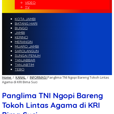
VIDEO
TV
KOTA JAMBI
BATANG HARI
BUNGO
JAMBI
KERINCI
MERANGIN
MUARO JAMBI
SAROLANGUN
SUNGAI PENUH
TANJABBAR
TANJABTIM
TEBO
Home
/
KANAL
/
INFORMASI
Panglima TNI Ngopi Bareng Tokoh Lintas
Agama di KRI Bima Suci
Panglima TNI Ngopi Bareng
Tokoh Lintas Agama di KRI