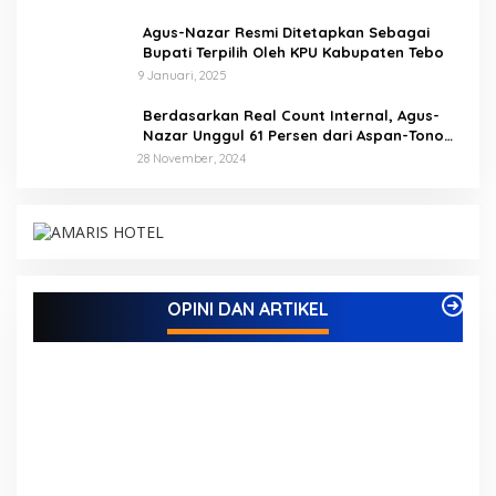
Agus-Nazar Resmi Ditetapkan Sebagai
Bupati Terpilih Oleh KPU Kabupaten Tebo
9 Januari, 2025
Berdasarkan Real Count Internal, Agus-
Nazar Unggul 61 Persen dari Aspan-Tono
Hanya 39 Persen
28 November, 2024
Kampus IAK Setih Setio Raih Hibah PKM PMM
Melalui Optimalisasi Produk Unggulan Desa
Berbasis Digital di Desa Suka Jaya
Di ADVETORIAL, BISNIS, BUNGO, DAERAH, INFORMASI, OPINI DAN
OPINI DAN ARTIKEL
ARTIKEL, PEMERINTAHAN, PENDIDIKAN, PERISTIWA
|
7 Oktober,
2025