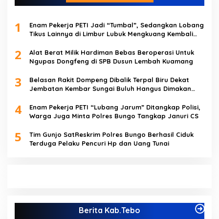
1
Enam Pekerja PETI Jadi “Tumbal”, Sedangkan Lobang
Tikus Lainnya di Limbur Lubuk Mengkuang Kembali
Beroperasi
2
Alat Berat Milik Hardiman Bebas Beroperasi Untuk
Ngupas Dongfeng di SPB Dusun Lembah Kuamang
3
Belasan Rakit Dompeng Dibalik Terpal Biru Dekat
Jembatan Kembar Sungai Buluh Hangus Dimakan
Sijago Merah
4
Enam Pekerja PETI “Lubang Jarum” Ditangkap Polisi,
Warga Juga Minta Polres Bungo Tangkap Januri CS
5
Tim Gunjo SatReskrim Polres Bungo Berhasil Ciduk
Terduga Pelaku Pencuri Hp dan Uang Tunai
Berita Kab.Tebo