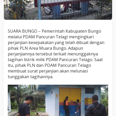
r
,
L
i
s
t
r
SUARA BUNGO – Pemerintah Kabupaten Bungo
i
melalui PDAM Pancuran Telagi mengingkari
k
perjanjian kesepakatan yang telah dibuat dengan
P
pihak PLN Area Muara Bungo. Adapun
D
perjanjiannya tersebut terkait menunggaknya
A
M
tagihan listrik milik PDAM Pancuran Telago. Saat
K
itu, pihak PLN dan PDAM Pancuran Telago
e
membuat surat perjanjian akan melunasi
m
tunggakan tagihannya.
b
a
l
i
D
i
c
a
b