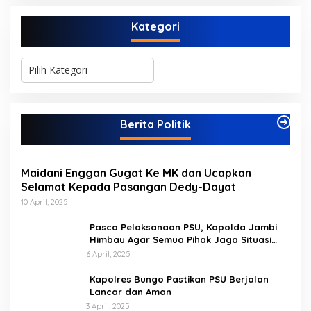
Kategori
K
a
t
e
g
Berita Politik
o
r
i
Maidani Enggan Gugat Ke MK dan Ucapkan
Selamat Kepada Pasangan Dedy-Dayat
10 April, 2025
Pasca Pelaksanaan PSU, Kapolda Jambi
Himbau Agar Semua Pihak Jaga Situasi
Kamtibmas
6 April, 2025
Kapolres Bungo Pastikan PSU Berjalan
Lancar dan Aman
3 April, 2025