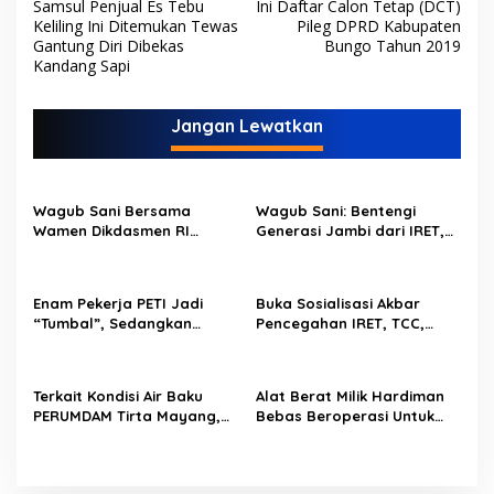
Samsul Penjual Es Tebu
Ini Daftar Calon Tetap (DCT)
a
Keliling Ini Ditemukan Tewas
Pileg DPRD Kabupaten
v
Gantung Diri Dibekas
Bungo Tahun 2019
Kandang Sapi
i
g
Jangan Lewatkan
a
s
i
Wagub Sani Bersama
Wagub Sani: Bentengi
p
Wamen Dikdasmen RI
Generasi Jambi dari IRET,
Luncurkan Aplikasi Bungo
TCC, dan Perundungan
o
Pintar, Dorong
Dimulai dari Sekolah
Transformasi Digital
s
Enam Pekerja PETI Jadi
Buka Sosialisasi Akbar
Pendidikan di Jambi
“Tumbal”, Sedangkan
Pencegahan IRET, TCC,
Lobang Tikus Lainnya di
Perundungan, dan Bahaya
Limbur Lubuk Mengkuang
Narkoba di Bungo,
Kembali Beroperasi
Gubernur Al Haris: “Kalau
Terkait Kondisi Air Baku
Alat Berat Milik Hardiman
anak-anakku bisa jaga diri,
PERUMDAM Tirta Mayang,
Bebas Beroperasi Untuk
60% masa depan sudah
Ini Jawaban Dirut
Ngupas Dongfeng di SPB
ada di tangan”
PERUMDAM
Dusun Lembah Kuamang