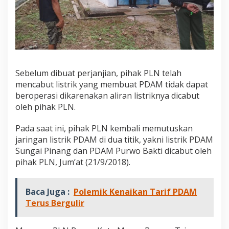
u
t
O
l
e
h
P
L
Sebelum dibuat perjanjian, pihak PLN telah
N
mencabut listrik yang membuat PDAM tidak dapat
beroperasi dikarenakan aliran listriknya dicabut
oleh pihak PLN.
Pada saat ini, pihak PLN kembali memutuskan
jaringan listrik PDAM di dua titik, yakni listrik PDAM
Sungai Pinang dan PDAM Purwo Bakti dicabut oleh
pihak PLN, Jum’at (21/9/2018).
Baca Juga :
Polemik Kenaikan Tarif PDAM
Terus Bergulir