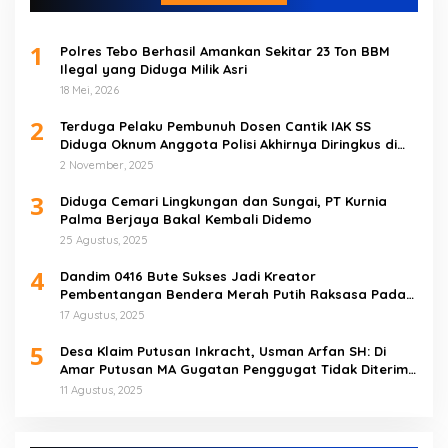
1
Polres Tebo Berhasil Amankan Sekitar 23 Ton BBM
Ilegal yang Diduga Milik Asri
18 Mei, 2026
2
Terduga Pelaku Pembunuh Dosen Cantik IAK SS
Diduga Oknum Anggota Polisi Akhirnya Diringkus di
Tebo Tengah
2 November, 2025
3
Diduga Cemari Lingkungan dan Sungai, PT Kurnia
Palma Berjaya Bakal Kembali Didemo
25 Agustus, 2025
4
Dandim 0416 Bute Sukses Jadi Kreator
Pembentangan Bendera Merah Putih Raksasa Pada
Peringatan HUT RI ke 80 di Tebo
17 Agustus, 2025
5
Desa Klaim Putusan Inkracht, Usman Arfan SH: Di
Amar Putusan MA Gugatan Penggugat Tidak Diterima
(NO)
11 Agustus, 2025