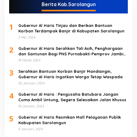
Berita Kab.Sarolangun
1
Gubernur Al Haris Tinjau dan Berikan Bantuan
Korban Terdampak Banjir di Kabupaten Sarolangun
2 Mei, 2026
2
Gubernur Al Haris Serahkan Tali Asih, Penghargaan
dan Santunan Bagi PNS Purnabakti Pemprov Jambi
Yang Berada di Sarolangun
18 Maret, 2024
3
Serahkan Bantuan Korban Banjir Mandiangin,
Gubernur Al Haris Ingatkan Warga Tetap Waspada
20 Januari, 2024
4
Gubernur Al Haris : Pengusaha Batubara Jangan
Cuma Ambil Untung, Segera Selesaikan Jalan Khusus
10 Januari, 2024
5
Gubernur Al Haris Resmikan Mall Pelayanan Publik
Kabupaten Sarolangun
9 Januari, 2024