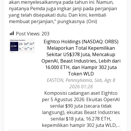
akan menyelesaikannya pada tahun ini. Namun,
nyatanya Pemda juga ingkar janji pada perjanjian
yang telah disepakati dulu. Dan kini, kembali
membuat perjanjian,” pungkasnya. (Oni)
Post Views:
203
Eightco Holdings (NASDAQ: ORBS)
Melaporkan Total Kepemilikan
Sekitar US$378 Juta, Mencakup
OpenAI, Beast Industries, Lebih dari
16.000 ETH, dan Hampir 302 Juta
Token WLD
EASTON, Pennsylvania, Sab, Ags 8
2026 01:28
Komposisi cadangan aset Eightco
per 5 Agustus 2026: Ekuitas OpenAI
senilai $90 juta (secara tidak
langsung), ekuitas Beast Industries
senilai $18 juta, 16.278 ETH,
kepemilikan hampir 302 juta WLD,…