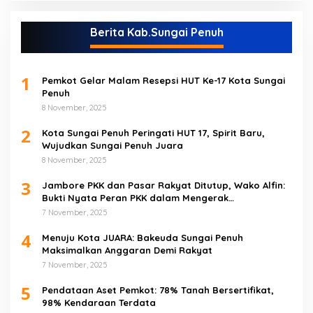
Berita Kab.Sungai Penuh
1
Pemkot Gelar Malam Resepsi HUT Ke-17 Kota Sungai
Penuh
8 November, 2025
2
Kota Sungai Penuh Peringati HUT 17, Spirit Baru,
Wujudkan Sungai Penuh Juara
8 November, 2025
3
Jambore PKK dan Pasar Rakyat Ditutup, Wako Alfin:
Bukti Nyata Peran PKK dalam Mengerak
Perekonomian Masyarakat
7 November, 2025
4
Menuju Kota JUARA: Bakeuda Sungai Penuh
Maksimalkan Anggaran Demi Rakyat
7 November, 2025
5
Pendataan Aset Pemkot: 78% Tanah Bersertifikat,
98% Kendaraan Terdata