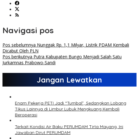
Navigasi pos
Pos sebelumnya
Nunggak Rp. 1,1 Milyar, Listrik PDAM Kembali
Dicabut Oleh PLN
Pos berikutnya
Putra Kabupaten Bungo Menjadi Salah Satu
Jurkamnas Prabowo-Sandi
Jangan Lewatkan
Enam Pekerja PETI Jadi “Tumbal”, Sedangkan Lobang
Tikus Lainnya di Limbur Lubuk Mengkuang Kembali
Beroperasi
Terkait Kondisi Air Baku PERUMDAM Tirta Mayang, Ini
Jawaban Dirut PERUMDAM