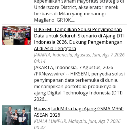
kepemilikan saham mayoritas strategis di
Underscore District, akselerator merek
berbasis di Milan yang menaungi
Magliano, GR10K,…
HIKSEMI Tampilkan Solusi Penyimpanan
Data untuk Seluruh Skenario di Ajang DTI
Indonesia 2026, Dukung Pengembangan
AI di Asia Tenggara
JAKARTA, Indonesia, Agustus, Jum, Ags 7 2026
04:14
JAKARTA, Indonesia, 7 Agustus, 2026
/PRNewswire/ -- HIKSEMI, penyedia solusi
penyimpanan data terkemuka di dunia,
menampilkan portofolio produknya di
ajang Digital Technology Indonesia (DTI)
2026.…
Huawei Jadi Mitra bagi Ajang GSMA M360
ASEAN 2026
KUALA LUMPUR, Malaysia, Jum, Ags 7 2026
00:42