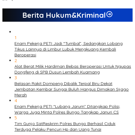
Berita Hukum&Kriminal
1
Enam Pekerja PETI Jadi “Tumbal”, Sedangkan Lobang
Tikus Lainnya di Limbur Lubuk Mengkuang Kembali
Beroperasi
2
Alat Berat Milik Hardiman Bebas Beroperasi Untuk Ngupas
Dongfeng di SPB Dusun Lembah Kuamang
3
Belasan Rakit Dompeng Dibalik Terpal Biru Dekat
Jembatan Kembar Sungai Buluh Hangus Dimakan Sijago
Merah
4
Enam Pekerja PETI “Lubang Jarum” Ditangkap Polisi,
Warga Juga Minta Polres Bungo Tangkap Januri CS
5
Tim Gunjo SatReskrim Polres Bungo Berhasil Ciduk
Terduga Pelaku Pencuri Hp dan Uang Tunai