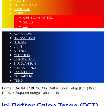
POLITIK
INTERNASIONAL
NASIONAL
MORE
OPINI DAN ARTIKEL
VIDEO
TV
KOTA JAMBI
BATANG HARI
BUNGO
JAMBI
KERINCI
MERANGIN
MUARO JAMBI
SAROLANGUN
SUNGAI PENUH
TANJABBAR
TANJABTIM
TEBO
Home
/
DAERAH
/
BUNGO
Ini Daftar Calon Tetap (DCT) Pileg
DPRD Kabupaten Bungo Tahun 2019
Ini Daftar Calon Tetap (DCT)