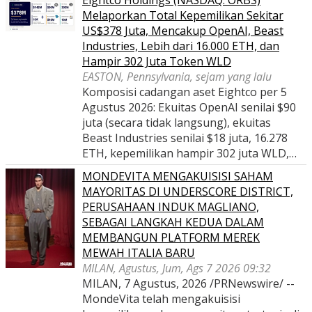
Eightco Holdings (NASDAQ: ORBS)
Melaporkan Total Kepemilikan Sekitar
US$378 Juta, Mencakup OpenAI, Beast
Industries, Lebih dari 16.000 ETH, dan
Hampir 302 Juta Token WLD
EASTON, Pennsylvania, sejam yang lalu
Komposisi cadangan aset Eightco per 5
Agustus 2026: Ekuitas OpenAI senilai $90
juta (secara tidak langsung), ekuitas
Beast Industries senilai $18 juta, 16.278
ETH, kepemilikan hampir 302 juta WLD,…
MONDEVITA MENGAKUISISI SAHAM
MAYORITAS DI UNDERSCORE DISTRICT,
PERUSAHAAN INDUK MAGLIANO,
SEBAGAI LANGKAH KEDUA DALAM
MEMBANGUN PLATFORM MEREK
MEWAH ITALIA BARU
MILAN, Agustus, Jum, Ags 7 2026 09:32
MILAN, 7 Agustus, 2026 /PRNewswire/ --
MondeVita telah mengakuisisi