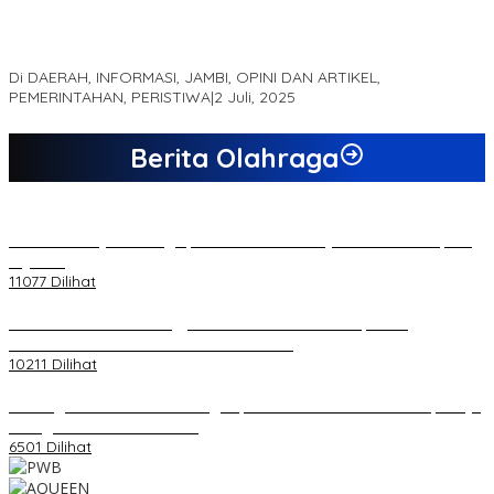
MEWUJUDKAN KEPARIWISATAAN KAWASAN KOMPLEK CANDI
MUARO JAMBI SEBAGAI SUMBER PERTUMBUHAN EKONOMI BARU
Di DAERAH, INFORMASI, JAMBI, OPINI DAN ARTIKEL,
PEMERINTAHAN, PERISTIWA
|
2 Juli, 2025
Berita Olahraga
20 Atlet Muaythai Sungaipenuh Akan Ikuti Kejuaraan Pra Porprov
di Jambi
11077 Dilihat
Koordinator PMMD Yogyakarta Seru Kaum Muda, Gesa
Kemandirian Ekonomi dan Inovasi Desa
10211 Dilihat
Dukungan Cabor Terus Mengalir, Zuwanda Semakin Mantap Maju
sebagai Calon Ketua KONI
6501 Dilihat