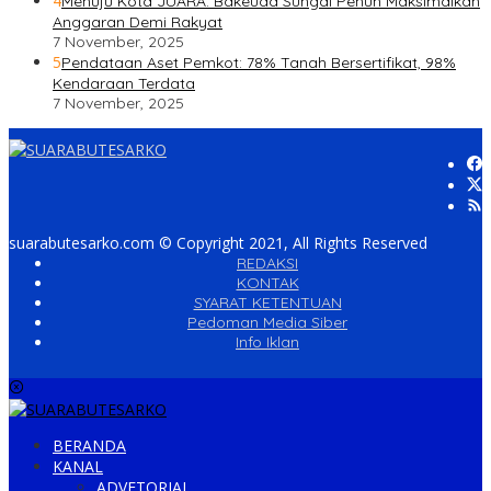
4
Menuju Kota JUARA: Bakeuda Sungai Penuh Maksimalkan
Anggaran Demi Rakyat
7 November, 2025
5
Pendataan Aset Pemkot: 78% Tanah Bersertifikat, 98%
Kendaraan Terdata
7 November, 2025
suarabutesarko.com © Copyright 2021, All Rights Reserved
REDAKSI
KONTAK
SYARAT KETENTUAN
Pedoman Media Siber
Info Iklan
BERANDA
KANAL
ADVETORIAL