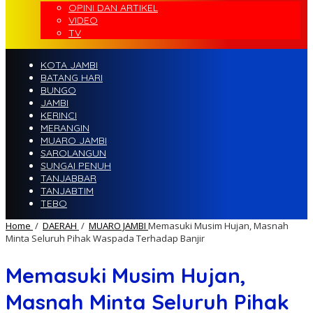
OPINI DAN ARTIKEL
VIDEO
TV
KOTA JAMBI
BATANG HARI
BUNGO
JAMBI
KERINCI
MERANGIN
MUARO JAMBI
SAROLANGUN
SUNGAI PENUH
TANJABBAR
TANJABTIM
TEBO
Home
/
DAERAH
/
MUARO JAMBI
Memasuki Musim Hujan, Masnah
Minta Seluruh Pihak Waspada Terhadap Banjir
Memasuki Musim Hujan,
Masnah Minta Seluruh Pihak