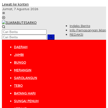
Lewati ke konten
Jumat, 7 Agustus 2026
Indeks Berita
Info Pemasangan Iklan
REDAKSI
DAERAH
JAMBI
BUNGO
MERANGIN
SAROLANGUN
TEBO
BATANG HARI
SUNGAI PENUH