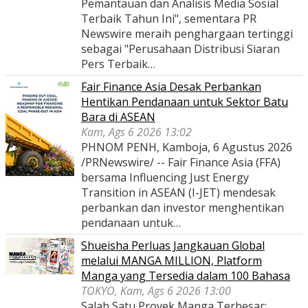
Pemantauan dan Analisis Media Sosial
Terbaik Tahun Ini", sementara PR
Newswire meraih penghargaan tertinggi
sebagai "Perusahaan Distribusi Siaran
Pers Terbaik…
Fair Finance Asia Desak Perbankan
Hentikan Pendanaan untuk Sektor Batu
Bara di ASEAN
Kam, Ags 6 2026 13:02
PHNOM PENH, Kamboja, 6 Agustus 2026
/PRNewswire/ -- Fair Finance Asia (FFA)
bersama Influencing Just Energy
Transition in ASEAN (I-JET) mendesak
perbankan dan investor menghentikan
pendanaan untuk…
Shueisha Perluas Jangkauan Global
melalui MANGA MILLION, Platform
Manga yang Tersedia dalam 100 Bahasa
TOKYO, Kam, Ags 6 2026 13:00
Salah Satu Proyek Manga Terbesar: