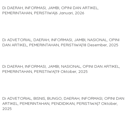
Sani
Di DAERAH, INFORMASI, JAMBI, OPINI DAN ARTIKEL,
PEMERINTAHAN, PERISTIWA
|
6 Januari, 2026
Kinerja Terukur dan Dampak Nyata: Mengapa Al Haris Disebut
sebagai Salah Satu Gubernur Paling Efektif di Indonesia Tahun
2025
Di ADVETORIAL, DAERAH, INFORMASI, JAMBI, NASIONAL, OPINI
DAN ARTIKEL, PEMERINTAHAN, PERISTIWA
|
18 Desember, 2025
Pelaminan Pengantin dan Baju Adat Melayu Jambi, Refleksi
Akademis Seminar Lembaga Adat Melayu (LAM) Jambi
Di DAERAH, INFORMASI, JAMBI, NASIONAL, OPINI DAN ARTIKEL,
PEMERINTAHAN, PERISTIWA
|
19 Oktober, 2025
Kampus IAK Setih Setio Raih Hibah PKM PMM Melalui
Optimalisasi Produk Unggulan Desa Berbasis Digital di Desa
Suka Jaya
Di ADVETORIAL, BISNIS, BUNGO, DAERAH, INFORMASI, OPINI DAN
ARTIKEL, PEMERINTAHAN, PENDIDIKAN, PERISTIWA
|
7 Oktober,
2025
MEWUJUDKAN KEPARIWISATAAN KAWASAN KOMPLEK CANDI
MUARO JAMBI SEBAGAI SUMBER PERTUMBUHAN EKONOMI BARU