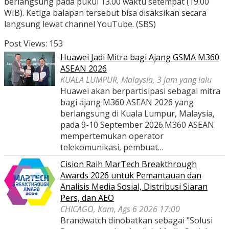
berlangsung pada pukul 13.00 waktu setempat (19.00
WIB). Ketiga balapan tersebut bisa disaksikan secara
langsung lewat channel YouTube. (SBS)
Post Views:
153
Huawei Jadi Mitra bagi Ajang GSMA M360
ASEAN 2026
KUALA LUMPUR, Malaysia, 3 jam yang lalu
Huawei akan berpartisipasi sebagai mitra
bagi ajang M360 ASEAN 2026 yang
berlangsung di Kuala Lumpur, Malaysia,
pada 9-10 September 2026.M360 ASEAN
mempertemukan operator
telekomunikasi, pembuat…
Cision Raih MarTech Breakthrough
Awards 2026 untuk Pemantauan dan
Analisis Media Sosial, Distribusi Siaran
Pers, dan AEO
CHICAGO, Kam, Ags 6 2026 17:00
Brandwatch dinobatkan sebagai "Solusi