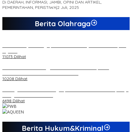
Di DAERAH, INFORMASI, JAMBI, OPINI DAN ARTIKEL,
PEMERINTAHAN, PERISTIWA
|
2 Juli, 2025
Berita Olahraga
20 Atlet Muaythai Sungaipenuh Akan Ikuti Kejuaraan Pra Porprov
di Jambi
11073 Dilihat
Koordinator PMMD Yogyakarta Seru Kaum Muda, Gesa
Kemandirian Ekonomi dan Inovasi Desa
10208 Dilihat
Dukungan Cabor Terus Mengalir, Zuwanda Semakin Mantap Maju
sebagai Calon Ketua KONI
6498 Dilihat
Berita Hukum&Kriminal