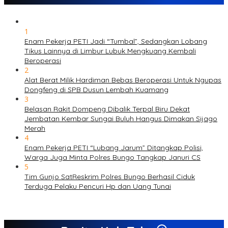
1
Enam Pekerja PETI Jadi “Tumbal”, Sedangkan Lobang
Tikus Lainnya di Limbur Lubuk Mengkuang Kembali
Beroperasi
2
Alat Berat Milik Hardiman Bebas Beroperasi Untuk Ngupas
Dongfeng di SPB Dusun Lembah Kuamang
3
Belasan Rakit Dompeng Dibalik Terpal Biru Dekat
Jembatan Kembar Sungai Buluh Hangus Dimakan Sijago
Merah
4
Enam Pekerja PETI “Lubang Jarum” Ditangkap Polisi,
Warga Juga Minta Polres Bungo Tangkap Januri CS
5
Tim Gunjo SatReskrim Polres Bungo Berhasil Ciduk
Terduga Pelaku Pencuri Hp dan Uang Tunai