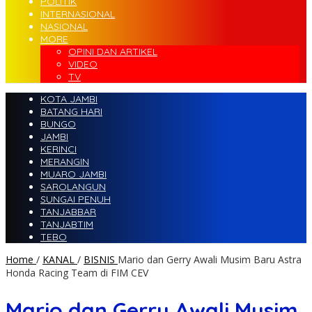
POLITIK
INTERNASIONAL
NASIONAL
MORE
OPINI DAN ARTIKEL
VIDEO
TV
KOTA JAMBI
BATANG HARI
BUNGO
JAMBI
KERINCI
MERANGIN
MUARO JAMBI
SAROLANGUN
SUNGAI PENUH
TANJABBAR
TANJABTIM
TEBO
Home
/
KANAL
/
BISNIS
Mario dan Gerry Awali Musim Baru Astra
Honda Racing Team di FIM CEV
Mario dan Gerry Awali Musim