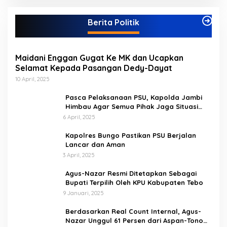
e
g
Berita Politik
o
r
i
Maidani Enggan Gugat Ke MK dan Ucapkan
Selamat Kepada Pasangan Dedy-Dayat
10 April, 2025
Pasca Pelaksanaan PSU, Kapolda Jambi
Himbau Agar Semua Pihak Jaga Situasi
Kamtibmas
6 April, 2025
Kapolres Bungo Pastikan PSU Berjalan
Lancar dan Aman
3 April, 2025
Agus-Nazar Resmi Ditetapkan Sebagai
Bupati Terpilih Oleh KPU Kabupaten Tebo
9 Januari, 2025
Berdasarkan Real Count Internal, Agus-
Nazar Unggul 61 Persen dari Aspan-Tono