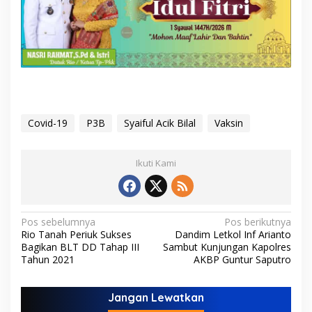
Covid-19
P3B
Syaiful Acik Bilal
Vaksin
Ikuti Kami
N
Pos sebelumnya
Pos berikutnya
Rio Tanah Periuk Sukses
Dandim Letkol Inf Arianto
a
Bagikan BLT DD Tahap III
Sambut Kunjungan Kapolres
v
Tahun 2021
AKBP Guntur Saputro
i
Jangan Lewatkan
g