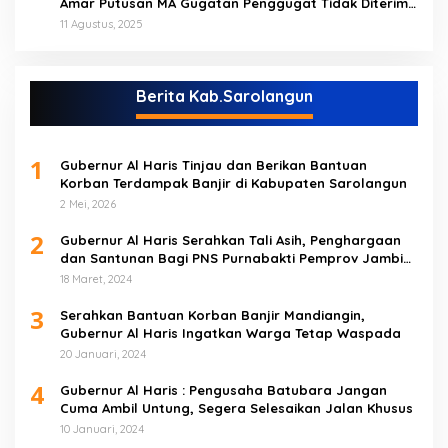
Amar Putusan MA Gugatan Penggugat Tidak Diterima
(NO)
11 Agustus, 2025
Berita Kab.Sarolangun
1
Gubernur Al Haris Tinjau dan Berikan Bantuan
Korban Terdampak Banjir di Kabupaten Sarolangun
2 Mei, 2026
2
Gubernur Al Haris Serahkan Tali Asih, Penghargaan
dan Santunan Bagi PNS Purnabakti Pemprov Jambi
Yang Berada di Sarolangun
18 Maret, 2024
3
Serahkan Bantuan Korban Banjir Mandiangin,
Gubernur Al Haris Ingatkan Warga Tetap Waspada
20 Januari, 2024
4
Gubernur Al Haris : Pengusaha Batubara Jangan
Cuma Ambil Untung, Segera Selesaikan Jalan Khusus
10 Januari, 2024