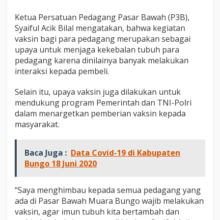
K
e
Ketua Persatuan Pedagang Pasar Bawah (P3B),
p
Syaiful Acik Bilal mengatakan, bahwa kegiatan
a
vaksin bagi para pedagang merupakan sebagai
d
a
upaya untuk menjaga kekebalan tubuh para
S
pedagang karena dinilainya banyak melakukan
e
interaksi kepada pembeli.
l
u
Selain itu, upaya vaksin juga dilakukan untuk
r
u
mendukung program Pemerintah dan TNI-Polri
h
dalam menargetkan pemberian vaksin kepada
P
masyarakat.
e
d
a
Baca Juga :
Data Covid-19 di Kabupaten
g
Bungo 18 Juni 2020
a
n
g
“Saya menghimbau kepada semua pedagang yang
P
a
ada di Pasar Bawah Muara Bungo wajib melakukan
s
vaksin, agar imun tubuh kita bertambah dan
a