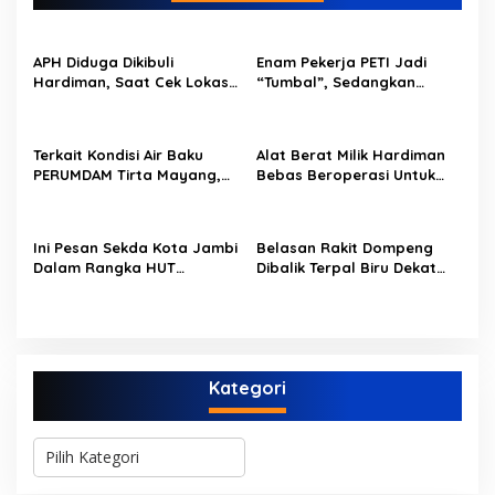
a
s
APH Diduga Dikibuli
Enam Pekerja PETI Jadi
i
Hardiman, Saat Cek Lokasi,
“Tumbal”, Sedangkan
p
Polisi Hanya Temukan
Lobang Tikus Lainnya di
Tumpukan Pasir
Limbur Lubuk Mengkuang
o
Kembali Beroperasi
Terkait Kondisi Air Baku
Alat Berat Milik Hardiman
s
PERUMDAM Tirta Mayang,
Bebas Beroperasi Untuk
Ini Jawaban Dirut
Ngupas Dongfeng di SPB
PERUMDAM
Dusun Lembah Kuamang
Ini Pesan Sekda Kota Jambi
Belasan Rakit Dompeng
Dalam Rangka HUT
Dibalik Terpal Biru Dekat
PERUMDAM Kota Jambi Ke-
Jembatan Kembar Sungai
52
Buluh Hangus Dimakan
Sijago Merah
Kategori
K
a
t