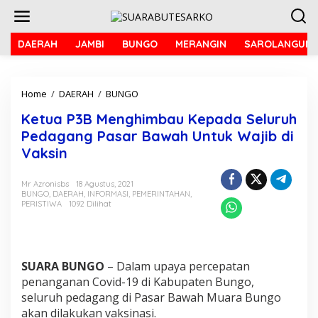
L
e
w
a
DAERAH
JAMBI
BUNGO
MERANGIN
SAROLANGUN
t
i
k
Home
/
DAERAH
/
BUNGO
K
e
e
k
Ketua P3B Menghimbau Kepada Seluruh
t
o
u
n
Pedagang Pasar Bawah Untuk Wajib di
a
t
Vaksin
P
e
3
n
B
Mr Azronisbs
18 Agustus, 2021
BUNGO
,
DAERAH
,
INFORMASI
,
PEMERINTAHAN
,
M
PERISTIWA
1092 Dilihat
e
n
g
h
i
SUARA BUNGO
– Dalam upaya percepatan
m
penanganan Covid-19 di Kabupaten Bungo,
b
seluruh pedagang di Pasar Bawah Muara Bungo
a
u
akan dilakukan vaksinasi.