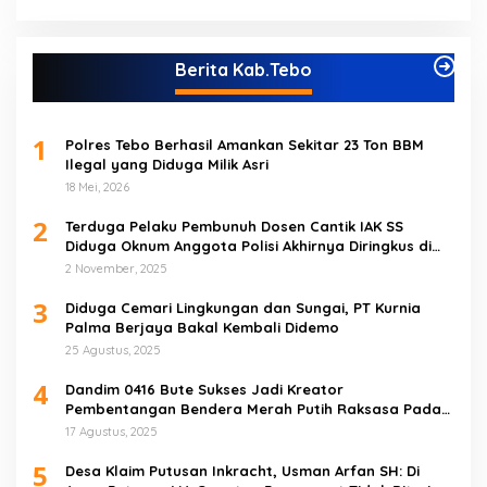
Berita Kab.Tebo
1
Polres Tebo Berhasil Amankan Sekitar 23 Ton BBM
Ilegal yang Diduga Milik Asri
18 Mei, 2026
2
Terduga Pelaku Pembunuh Dosen Cantik IAK SS
Diduga Oknum Anggota Polisi Akhirnya Diringkus di
Tebo Tengah
2 November, 2025
3
Diduga Cemari Lingkungan dan Sungai, PT Kurnia
Palma Berjaya Bakal Kembali Didemo
25 Agustus, 2025
4
Dandim 0416 Bute Sukses Jadi Kreator
Pembentangan Bendera Merah Putih Raksasa Pada
Peringatan HUT RI ke 80 di Tebo
17 Agustus, 2025
5
Desa Klaim Putusan Inkracht, Usman Arfan SH: Di