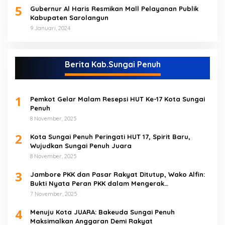
5
Gubernur Al Haris Resmikan Mall Pelayanan Publik
Kabupaten Sarolangun
9 Januari, 2024
Berita Kab.Sungai Penuh
1
Pemkot Gelar Malam Resepsi HUT Ke-17 Kota Sungai
Penuh
8 November, 2025
2
Kota Sungai Penuh Peringati HUT 17, Spirit Baru,
Wujudkan Sungai Penuh Juara
8 November, 2025
3
Jambore PKK dan Pasar Rakyat Ditutup, Wako Alfin:
Bukti Nyata Peran PKK dalam Mengerak
Perekonomian Masyarakat
7 November, 2025
4
Menuju Kota JUARA: Bakeuda Sungai Penuh
Maksimalkan Anggaran Demi Rakyat