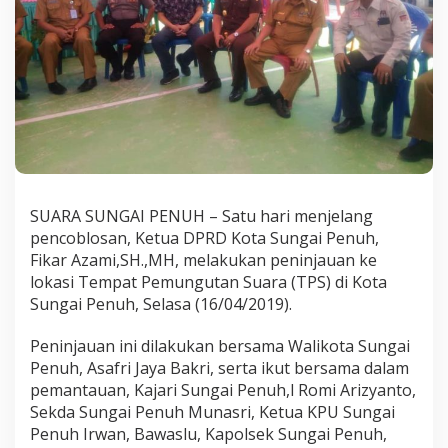
i
P
a
n
t
a
u
K
e
s
i
a
SUARA SUNGAI PENUH – Satu hari menjelang
p
pencoblosan, Ketua DPRD Kota Sungai Penuh,
a
Fikar Azami,SH.,MH, melakukan peninjauan ke
n
P
lokasi Tempat Pemungutan Suara (TPS) di Kota
e
Sungai Penuh, Selasa (16/04/2019).
m
i
Peninjauan ini dilakukan bersama Walikota Sungai
l
Penuh, Asafri Jaya Bakri, serta ikut bersama dalam
u
2
pemantauan, Kajari Sungai Penuh,l Romi Arizyanto,
0
Sekda Sungai Penuh Munasri, Ketua KPU Sungai
1
Penuh Irwan, Bawaslu, Kapolsek Sungai Penuh,
9