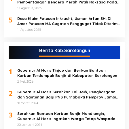
Pembentangan Bendera Merah Putih Raksasa Pada
Peringatan HUT RI ke 80 di Tebo
17 Agustus, 2025
5
Desa Klaim Putusan Inkracht, Usman Arfan SH: Di
Amar Putusan MA Gugatan Penggugat Tidak Diterima
(NO)
11 Agustus, 2025
Berita Kab.Sarolangun
1
Gubernur Al Haris Tinjau dan Berikan Bantuan
Korban Terdampak Banjir di Kabupaten Sarolangun
2 Mei, 2026
2
Gubernur Al Haris Serahkan Tali Asih, Penghargaan
dan Santunan Bagi PNS Purnabakti Pemprov Jambi
Yang Berada di Sarolangun
18 Maret, 2024
3
Serahkan Bantuan Korban Banjir Mandiangin,
Gubernur Al Haris Ingatkan Warga Tetap Waspada
20 Januari, 2024