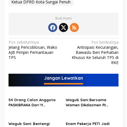
Ketua DPRD Kota Sungai Penuh
Ikuti Kami
N
Pos sebelumnya
Pos berikutnya
Jelang Pencoblosan, Wako
Antisipasi Kecurangan,
a
AJB Pimpin Pemantauan
Bawaslu Beri Perhatian
v
TPS
Khusus Ke Seluruh TPS di
RKE
i
g
Jangan Lewatkan
a
s
i
54 Orang Calon Anggota
Wagub Sani Bersama
p
PASKIBRAKA Dari 11
Wamen Dikdasmen RI
Kabupaten Kota Se Provinsi
Luncurkan Aplikasi Bungo
o
Jambi Jalani Pemusatan
Pintar, Dorong
Dan Pelatihan
Transformasi Digital
s
Wagub Sani: Bentengi
Enam Pekerja PETI Jadi
Pendidikan di Jambi