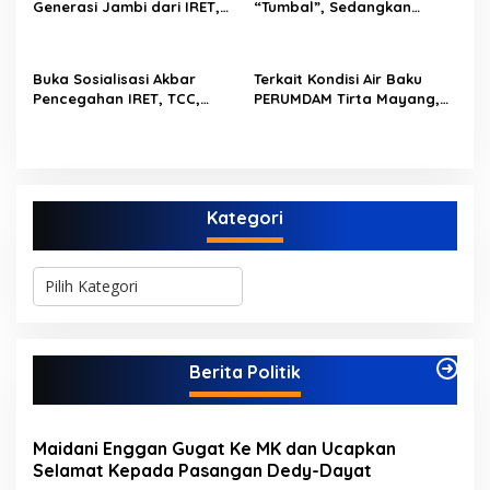
Generasi Jambi dari IRET,
“Tumbal”, Sedangkan
TCC, dan Perundungan
Lobang Tikus Lainnya di
Dimulai dari Sekolah
Limbur Lubuk Mengkuang
Kembali Beroperasi
Buka Sosialisasi Akbar
Terkait Kondisi Air Baku
Pencegahan IRET, TCC,
PERUMDAM Tirta Mayang,
Perundungan, dan Bahaya
Ini Jawaban Dirut
Narkoba di Bungo,
PERUMDAM
Gubernur Al Haris: “Kalau
anak-anakku bisa jaga diri,
60% masa depan sudah
Kategori
ada di tangan”
K
a
t
e
g
Berita Politik
o
r
i
Maidani Enggan Gugat Ke MK dan Ucapkan
Selamat Kepada Pasangan Dedy-Dayat