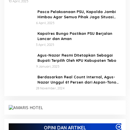
10 April, 2025
Pasca Pelaksanaan PSU, Kapolda Jambi
Himbau Agar Semua Pihak Jaga Situasi
Kamtibmas
6 April, 2025
Kapolres Bungo Pastikan PSU Berjalan
Lancar dan Aman
3 April, 2025
Agus-Nazar Resmi Ditetapkan Sebagai
Bupati Terpilih Oleh KPU Kabupaten Tebo
9 Januari, 2025
Berdasarkan Real Count Internal, Agus-
Nazar Unggul 61 Persen dari Aspan-Tono
Hanya 39 Persen
28 November, 2024
Kampus IAK Setih Setio Raih Hibah PKM PMM
Melalui Optimalisasi Produk Unggulan Desa
Berbasis Digital di Desa Suka Jaya
Di ADVETORIAL, BISNIS, BUNGO, DAERAH, INFORMASI, OPINI DAN
OPINI DAN ARTIKEL
ARTIKEL, PEMERINTAHAN, PENDIDIKAN, PERISTIWA
|
7 Oktober,