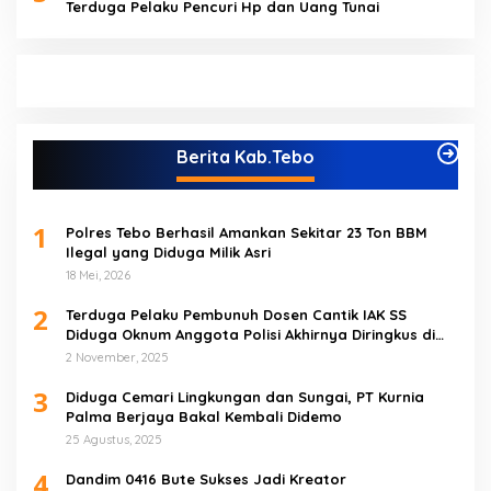
Terduga Pelaku Pencuri Hp dan Uang Tunai
Berita Kab.Tebo
1
Polres Tebo Berhasil Amankan Sekitar 23 Ton BBM
Ilegal yang Diduga Milik Asri
18 Mei, 2026
2
Terduga Pelaku Pembunuh Dosen Cantik IAK SS
Diduga Oknum Anggota Polisi Akhirnya Diringkus di
Tebo Tengah
2 November, 2025
3
Diduga Cemari Lingkungan dan Sungai, PT Kurnia
Palma Berjaya Bakal Kembali Didemo
25 Agustus, 2025
4
Dandim 0416 Bute Sukses Jadi Kreator