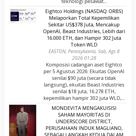
teknologi pesawat…
Eightco Holdings (NASDAQ: ORBS)
Melaporkan Total Kepemilikan
Sekitar US$378 Juta, Mencakup
OpenAI, Beast Industries, Lebih dari
16.000 ETH, dan Hampir 302 Juta
Token WLD
EASTON, Pennsylvania, Sab, Ags 8
2026 01:28
Komposisi cadangan aset Eightco
per 5 Agustus 2026: Ekuitas OpenAI
senilai $90 juta (secara tidak
langsung), ekuitas Beast Industries
senilai $18 juta, 16.278 ETH,
kepemilikan hampir 302 juta WLD,…
MONDEVITA MENGAKUISISI
SAHAM MAYORITAS DI
UNDERSCORE DISTRICT,
PERUSAHAAN INDUK MAGLIANO,
SEBAGAI LANGKAH KEDUA DALAM