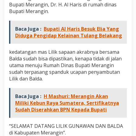
a
Bupati Merangin, Dr. H. Al Haris di rumah dinas
w
Bupati Merangin.
a
n
D
Baca Juga :
Bupati Al Haris Besuk Elia Yang
a
Diduga Pengidap Kelainan Tulang Belakang
n
B
a
kedatangan mas Lilik sapaan akrabnya bersama
l
d
Balda sudah bisa dipastikan, kenapa tidak di jalan
a
utama menuju Rumah Dinas Bupati Merangin
D
sudah terpasang spanduk ucapan penyambutan
i
Lilik dan Balda.
s
a
m
b
Baca Juga :
H Mashuri: Merangin Akan
u
Miliki Kebun Raya Sumatera, Sertifikatnya
t
Sudah Diserahkan BPN Kepada Bupati
D
i
r
“SELAMAT DATANG LILIK GUNAWAN DAN BALDA
u
di Kabupaten Merangin”.
m