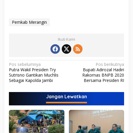
Pemkab Merangin
Ikuti Kami
N
Pos sebelumnya
Pos berikutnya
Putra Wakil Presiden Try
Bupati Adirozal Hadiri
a
Sutrisno Gantikan Muchlis
Rakornas BNPB 2020
v
Sebagai Kapolda Jambi
Bersama Presiden RI
i
Jangan Lewatkan
g
a
s
i
p