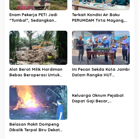
o
s
Enam Pekerja PETI Jadi
Terkait Kondisi Air Baku
“Tumbal”, Sedangkan
PERUMDAM Tirta Mayang,
Lobang Tikus Lainnya di
Ini Jawaban Dirut
Limbur Lubuk Mengkuang
PERUMDAM
Kembali Beroperasi
Alat Berat Milik Hardiman
Ini Pesan Sekda Kota Jambi
Bebas Beroperasi Untuk
Dalam Rangka HUT
Ngupas Dongfeng di SPB
PERUMDAM Kota Jambi Ke-
Dusun Lembah Kuamang
52
Keluarga Oknum Pejabat
Dapat Gaji Besar,
Beberapa PPPK Paruh
Waktu di Bappeda Merasa
di Anak Tirikan
Belasan Rakit Dompeng
Dibalik Terpal Biru Dekat
Jembatan Kembar Sungai