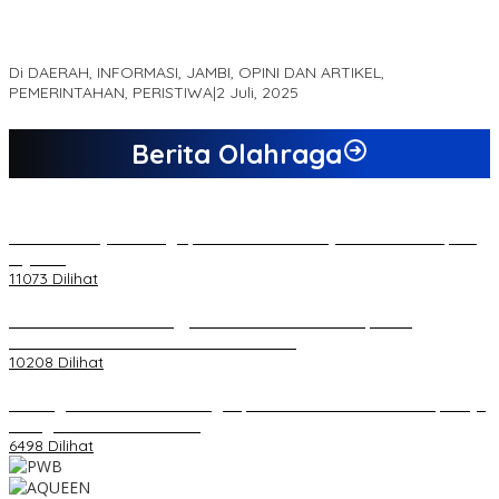
MEWUJUDKAN KEPARIWISATAAN KAWASAN KOMPLEK CANDI
MUARO JAMBI SEBAGAI SUMBER PERTUMBUHAN EKONOMI BARU
Di DAERAH, INFORMASI, JAMBI, OPINI DAN ARTIKEL,
PEMERINTAHAN, PERISTIWA
|
2 Juli, 2025
Berita Olahraga
20 Atlet Muaythai Sungaipenuh Akan Ikuti Kejuaraan Pra Porprov
di Jambi
11073 Dilihat
Koordinator PMMD Yogyakarta Seru Kaum Muda, Gesa
Kemandirian Ekonomi dan Inovasi Desa
10208 Dilihat
Dukungan Cabor Terus Mengalir, Zuwanda Semakin Mantap Maju
sebagai Calon Ketua KONI
6498 Dilihat