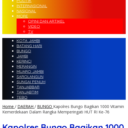
POLITIK
INTERNASIONAL
NASIONAL
MORE
OPINI DAN ARTIKEL
VIDEO
TV
KOTA JAMBI
BATANG HARI
BUNGO
JAMBI
KERINCI
MERANGIN
MUARO JAMBI
SAROLANGUN
SUNGAI PENUH
TANJABBAR
TANJABTIM
TEBO
Home
/
DAERAH
/
BUNGO
Kapolres Bungo Bagikan 1000 Vitamin
Kemerdekaan Dalam Rangka Memperingati HUT RI Ke-76
Kapolres Bungo Bagikan 1000