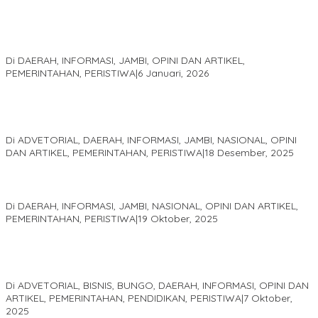
Jejak 69 Tahun dan Manifesto Pembaharuan di Era Al Haris –
Sani
Di DAERAH, INFORMASI, JAMBI, OPINI DAN ARTIKEL,
PEMERINTAHAN, PERISTIWA
|
6 Januari, 2026
Kinerja Terukur dan Dampak Nyata: Mengapa Al Haris Disebut
sebagai Salah Satu Gubernur Paling Efektif di Indonesia Tahun
2025
Di ADVETORIAL, DAERAH, INFORMASI, JAMBI, NASIONAL, OPINI
DAN ARTIKEL, PEMERINTAHAN, PERISTIWA
|
18 Desember, 2025
Pelaminan Pengantin dan Baju Adat Melayu Jambi, Refleksi
Akademis Seminar Lembaga Adat Melayu (LAM) Jambi
Di DAERAH, INFORMASI, JAMBI, NASIONAL, OPINI DAN ARTIKEL,
PEMERINTAHAN, PERISTIWA
|
19 Oktober, 2025
Kampus IAK Setih Setio Raih Hibah PKM PMM Melalui
Optimalisasi Produk Unggulan Desa Berbasis Digital di Desa
Suka Jaya
Di ADVETORIAL, BISNIS, BUNGO, DAERAH, INFORMASI, OPINI DAN
ARTIKEL, PEMERINTAHAN, PENDIDIKAN, PERISTIWA
|
7 Oktober,
2025