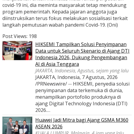
covid-19 ini, dia meminta masyarakat tetap mendukung
program pemerintah. Kepada jajaran anggota juga
diinstruksikan terus fokus melakukan sosialisasi terkait
langkah pemutusan wabah pandemi Covid-19. (Oni)
Post Views:
198
HIKSEMI Tampilkan Solusi Penyimpanan
Data untuk Seluruh Skenario di Ajang DTI
Indonesia 2026, Dukung Pengembangan
AI di Asia Tenggara
JAKARTA, Indonesia, Agustus, sejam yang lalu
JAKARTA, Indonesia, 7 Agustus, 2026
/PRNewswire/ -- HIKSEMI, penyedia solusi
penyimpanan data terkemuka di dunia,
menampilkan portofolio produknya di
ajang Digital Technology Indonesia (DTI)
2026.…
Huawei Jadi Mitra bagi Ajang GSMA M360
ASEAN 2026
KUALA LUMPUR, Malaysia, 4 jam yang lalu