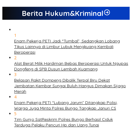
Berita Hukum&Kriminal
1
Enam Pekerja PETI Jadi “Tumbal”, Sedangkan Lobang
Tikus Lainnya di Limbur Lubuk Mengkuang Kembali
Beroperasi
2
Alat Berat Milik Hardiman Bebas Beroperasi Untuk Ngupas
Dongfeng di SPB Dusun Lembah Kuamang
3
Belasan Rakit Dompeng Dibalik Terpal Biru Dekat
Jembatan Kembar Sungai Buluh Hangus Dimakan Sijago
Merah
4
Enam Pekerja PETI “Lubang Jarum” Ditangkap Polisi,
Warga Juga Minta Polres Bungo Tangkap Januri CS
5
Tim Gunjo SatReskrim Polres Bungo Berhasil Ciduk
Terduga Pelaku Pencuri Hp dan Uang Tunai