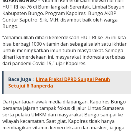
SUARA BUNGO
– Vitamin Kemerdekaan mewarnai hari
HUT RI ke-76 di Bumi langkah Serentak, Limbai Seayun
Kabupaten Bungo. Program Kapolres Bungo AKBP
Guntur Saputro, S.ik, M.H. disambut baik oleh warga
Bungo.
“Alhamdulillah dihari kemerdekaan HUT RI ke-76 ini kita
bisa berbagi 1000 vitamin dan sebagai salah satu ikhtiar
untuk meningkatkan imun tubuh masyarakat. Semoga
dihari kemerdekaan ini, masyarakat indonesia terbebas
dari pandemi Covid-19,” ujar Kapolres.
Baca Juga :
Lima Fraksi DPRD Sungai Penuh
Setujui 6 Ranperda
Dari pantauan awak media dilapangan, Kapolres Bungo
bersama jajaran tampak fokus di jalur Lintas Sumatera
serta pelaku UMKM dan masyarakat Bungo sampai ke
wilayah kecamatan. Saat giat, Kapolres tidak hanya
membagikan vitamin kemerdekaan dan masker, ia juga