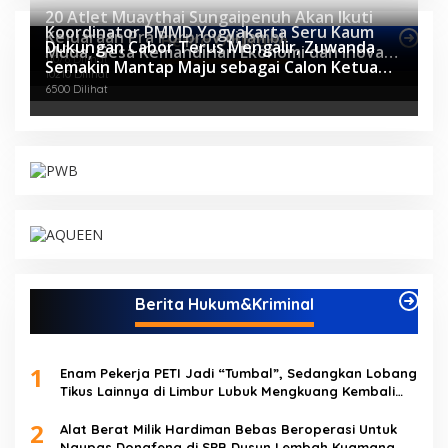
20 Atlet Muaythai Sungaipenuh Akan Ikuti
Koordinator PMMD Yogyakarta Seru Kaum
Kejuaraan Pra Porprov di Jambi
Berita Olahraga
Dukungan Cabor Terus Mengalir, Zuwanda
Muda, Gesa Kemandirian Ekonomi dan Inovasi
11076 Dilihat
Semakin Mantap Maju sebagai Calon Ketua
Desa
10210 Dilihat
KONI
6500 Dilihat
Berita Hukum&Kriminal
1
Enam Pekerja PETI Jadi “Tumbal”, Sedangkan Lobang
Tikus Lainnya di Limbur Lubuk Mengkuang Kembali
Beroperasi
2
Alat Berat Milik Hardiman Bebas Beroperasi Untuk
Ngupas Dongfeng di SPB Dusun Lembah Kuamang