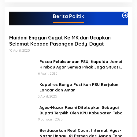
t
e
g
Berita Politik
o
r
i
Maidani Enggan Gugat Ke MK dan Ucapkan
Selamat Kepada Pasangan Dedy-Dayat
10 April, 2025
Pasca Pelaksanaan PSU, Kapolda Jambi
Himbau Agar Semua Pihak Jaga Situasi
Kamtibmas
6 April, 2025
Kapolres Bungo Pastikan PSU Berjalan
Lancar dan Aman
3 April, 2025
Agus-Nazar Resmi Ditetapkan Sebagai
Bupati Terpilih Oleh KPU Kabupaten Tebo
9 Januari, 2025
Berdasarkan Real Count Internal, Agus-
Nazar Unggul 61 Persen dari Aspan-Tono