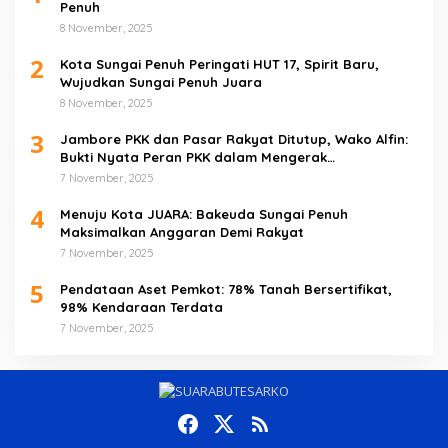
Penuh
8 November, 2025
2
Kota Sungai Penuh Peringati HUT 17, Spirit Baru,
Wujudkan Sungai Penuh Juara
8 November, 2025
3
Jambore PKK dan Pasar Rakyat Ditutup, Wako Alfin:
Bukti Nyata Peran PKK dalam Mengerak
Perekonomian Masyarakat
7 November, 2025
4
Menuju Kota JUARA: Bakeuda Sungai Penuh
Maksimalkan Anggaran Demi Rakyat
7 November, 2025
5
Pendataan Aset Pemkot: 78% Tanah Bersertifikat,
98% Kendaraan Terdata
7 November, 2025