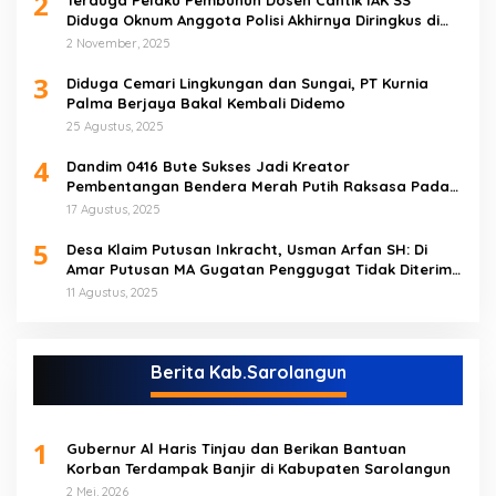
2
Terduga Pelaku Pembunuh Dosen Cantik IAK SS
Diduga Oknum Anggota Polisi Akhirnya Diringkus di
Tebo Tengah
2 November, 2025
3
Diduga Cemari Lingkungan dan Sungai, PT Kurnia
Palma Berjaya Bakal Kembali Didemo
25 Agustus, 2025
4
Dandim 0416 Bute Sukses Jadi Kreator
Pembentangan Bendera Merah Putih Raksasa Pada
Peringatan HUT RI ke 80 di Tebo
17 Agustus, 2025
5
Desa Klaim Putusan Inkracht, Usman Arfan SH: Di
Amar Putusan MA Gugatan Penggugat Tidak Diterima
(NO)
11 Agustus, 2025
Berita Kab.Sarolangun
1
Gubernur Al Haris Tinjau dan Berikan Bantuan
Korban Terdampak Banjir di Kabupaten Sarolangun
2 Mei, 2026