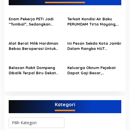
a
s
i
Enam Pekerja PETI Jadi
Terkait Kondisi Air Baku
p
“Tumbal”, Sedangkan
PERUMDAM Tirta Mayang,
Lobang Tikus Lainnya di
Ini Jawaban Dirut
o
Limbur Lubuk Mengkuang
PERUMDAM
Kembali Beroperasi
s
Alat Berat Milik Hardiman
Ini Pesan Sekda Kota Jambi
Bebas Beroperasi Untuk
Dalam Rangka HUT
Ngupas Dongfeng di SPB
PERUMDAM Kota Jambi Ke-
Dusun Lembah Kuamang
52
Belasan Rakit Dompeng
Keluarga Oknum Pejabat
Dibalik Terpal Biru Dekat
Dapat Gaji Besar,
Jembatan Kembar Sungai
Beberapa PPPK Paruh
Buluh Hangus Dimakan
Waktu di Bappeda Merasa
Sijago Merah
di Anak Tirikan
Kategori
K
a