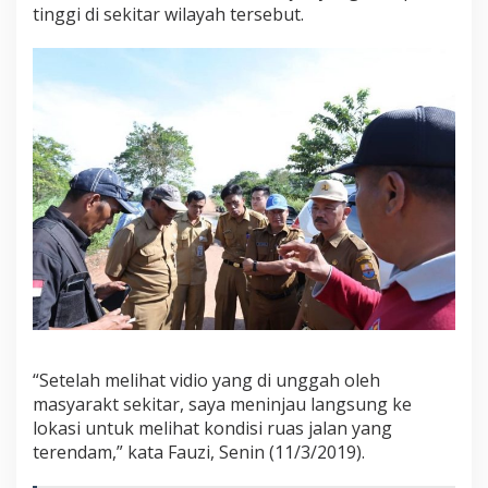
a
tinggi di sekitar wilayah tersebut.
m
b
i
T
i
n
j
a
u
R
u
a
s
J
a
l
a
n
“Setelah melihat vidio yang di unggah oleh
S
u
masyarakt sekitar, saya meninjau langsung ke
a
lokasi untuk melihat kondisi ruas jalan yang
k
terendam,” kata Fauzi, Senin (11/3/2019).
a
n