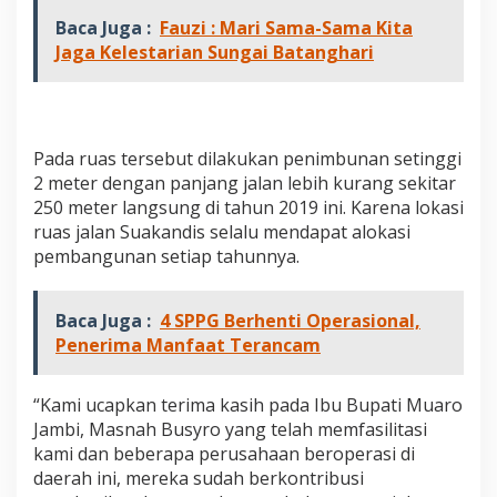
d
Baca Juga :
Fauzi : Mari Sama-Sama Kita
i
Jaga Kelestarian Sungai Batanghari
s
M
u
a
r
o
Pada ruas tersebut dilakukan penimbunan setinggi
J
2 meter dengan panjang jalan lebih kurang sekitar
a
250 meter langsung di tahun 2019 ini. Karena lokasi
m
ruas jalan Suakandis selalu mendapat alokasi
b
i
pembangunan setiap tahunnya.
Baca Juga :
4 SPPG Berhenti Operasional,
Penerima Manfaat Terancam
“Kami ucapkan terima kasih pada Ibu Bupati Muaro
Jambi, Masnah Busyro yang telah memfasilitasi
kami dan beberapa perusahaan beroperasi di
daerah ini, mereka sudah berkontribusi