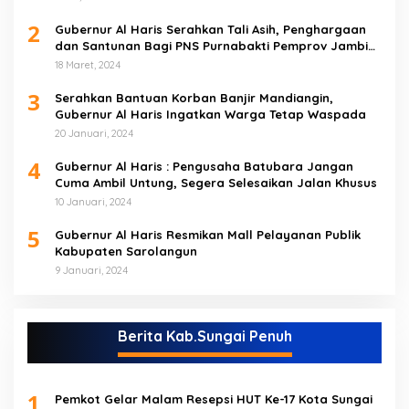
2
Gubernur Al Haris Serahkan Tali Asih, Penghargaan
dan Santunan Bagi PNS Purnabakti Pemprov Jambi
Yang Berada di Sarolangun
18 Maret, 2024
3
Serahkan Bantuan Korban Banjir Mandiangin,
Gubernur Al Haris Ingatkan Warga Tetap Waspada
20 Januari, 2024
4
Gubernur Al Haris : Pengusaha Batubara Jangan
Cuma Ambil Untung, Segera Selesaikan Jalan Khusus
10 Januari, 2024
5
Gubernur Al Haris Resmikan Mall Pelayanan Publik
Kabupaten Sarolangun
9 Januari, 2024
Berita Kab.Sungai Penuh
1
Pemkot Gelar Malam Resepsi HUT Ke-17 Kota Sungai