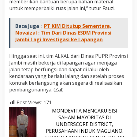
memberikan bantuan berupa bahan material
untuk memperbaiki ruas jalan ini,” tutur Fauzi.
Baca Juga :
PT KIM Ditutup Sementara,
Novaizal : Tim Dari Dinas ESDM Provinsi
Jambi Lagi Investigasi ke Lapangan
Hingga saat ini, tim ALKAL dari Dinas PUPR Provinsi
Jambi masih bekerja di lapangan agar menjaga
jalan tetap berfungsi dan dapat di lalui oleh
kendaraan yang berlalu lalang dan setelah proses
kontrak berlangsung akan segera di realisasikan
pembangunannya. (Zal)
Post Views:
171
MONDEVITA MENGAKUISISI
SAHAM MAYORITAS DI
UNDERSCORE DISTRICT,
PERUSAHAAN INDUK MAGLIANO,