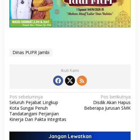
Dinas PUPR Jambi
Ikuti Kami
N
Pos sebelumnya
Pos berikutnya
Seluruh Pejabat Lingkup
Disdik Akan Hapus
a
Kota Sungai Penuh
Beberapa Jurusan SMK
v
Tandatangani Perjanjian
Kinerja Dan Pakta Integritas
i
g
Jangan Lewatkan