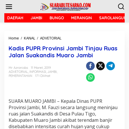
L
e
w
a
DAERAH
JAMBI
BUNGO
MERANGIN
SAROLANGUN
t
i
k
Home
/
KANAL
/
ADVETORIAL
K
e
a
k
Kadis PUPR Provinsi Jambi Tinjau Ruas
d
o
i
n
Jalan Suakandis Muaro Jambi
s
t
P
e
Mr Azronisbs
11 Maret, 2019
U
n
ADVETORIAL
,
INFORMASI
,
JAMBI
,
P
PEMERINTAHAN
171 Dilihat
R
P
r
o
v
SUARA MUARO JAMBI – Kepala Dinas PUPR
i
Provinsi Jambi, M. Fauzi secara langsung meninjau
n
ruas jalan Suakandis di Desa Pulau Tigo,
s
Kabupaten Muaro Jambi akibat terendam banjir
i
disebabkan intensitas curah hujan yang cukup
J