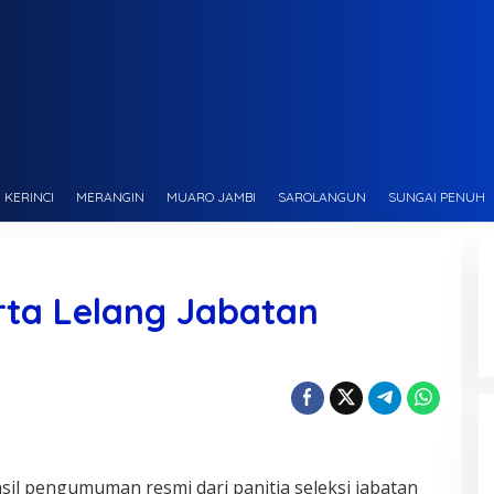
KERINCI
MERANGIN
MUARO JAMBI
SAROLANGUN
SUNGAI PENUH
rta Lelang Jabatan
il pengumuman resmi dari panitia seleksi jabatan