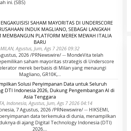
h ini. (SBS)
ENGAKUISISI SAHAM MAYORITAS DI UNDERSCORE
ERUSAHAAN INDUK MAGLIANO, SEBAGAI LANGKAH
M MEMBANGUN PLATFORM MEREK MEWAH ITALIA
BARU
MILAN, Agustus, Jum, Ags 7 2026 09:32
gustus, 2026 /PRNewswire/ -- MondeVita telah
epemilikan saham mayoritas strategis di Underscore
kselerator merek berbasis di Milan yang menaungi
Magliano, GR10K,…
pilkan Solusi Penyimpanan Data untuk Seluruh
ang DTI Indonesia 2026, Dukung Pengembangan AI di
Asia Tenggara
A, Indonesia, Agustus, Jum, Ags 7 2026 04:14
onesia, 7 Agustus, 2026 /PRNewswire/ -- HIKSEMI,
 penyimpanan data terkemuka di dunia, menampilkan
duknya di ajang Digital Technology Indonesia (DTI)
2026.…