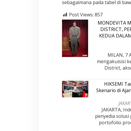
sebagaimana pada tabel di bawa
v
J
a
Post Views:
857
m
MONDEVITA M
b
DISTRICT, P
i
KEDUA DALA
MILAN, 7 A
mengakuisisi k
District, a
HIKSEMI Tam
Skenario di Aj
JAKART
JAKARTA, Ind
penyedia solusi
portofolio pro