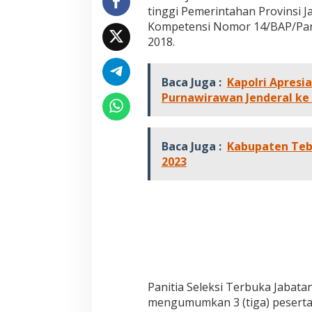
e
tinggi Pemerintahan Provinsi Ja
s
Kompetensi Nomor 14/BAP/Pans
e
2018.
r
t
a
Baca Juga :
L
Kapolri Apresi
e
Purnawirawan Jenderal ke 
l
a
n
g
Baca Juga :
Kabupaten Teb
J
2023
a
b
a
t
a
n
P
e
m
p
Panitia Seleksi Terbuka Jabata
r
mengumumkan 3 (tiga) peserta 
o