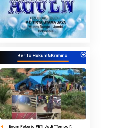
Berita Hukum&Kriminal
1
Enam Pekerja PETI Jadi “Tumbal”,