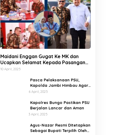
Maidani Enggan Gugat Ke MK dan
Ucapkan Selamat Kepada Pasangan
Dedy-Dayat
10 April, 2025
Pasca Pelaksanaan PSU,
Kapolda Jambi Himbau Agar
Semua Pihak Jaga Situasi
6 April, 2025
Kamtibmas
Kapolres Bungo Pastikan PSU
Berjalan Lancar dan Aman
3 April, 2025
Agus-Nazar Resmi Ditetapkan
Sebagai Bupati Terpilih Oleh