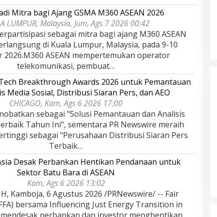
adi Mitra bagi Ajang GSMA M360 ASEAN 2026
A LUMPUR, Malaysia, Jum, Ags 7 2026 00:42
rpartisipasi sebagai mitra bagi ajang M360 ASEAN
erlangsung di Kuala Lumpur, Malaysia, pada 9-10
r 2026.M360 ASEAN mempertemukan operator
telekomunikasi, pembuat…
rTech Breakthrough Awards 2026 untuk Pemantauan
is Media Sosial, Distribusi Siaran Pers, dan AEO
CHICAGO, Kam, Ags 6 2026 17:00
nobatkan sebagai "Solusi Pemantauan dan Analisis
Terbaik Tahun Ini", sementara PR Newswire meraih
rtinggi sebagai "Perusahaan Distribusi Siaran Pers
dan Dampak
Pelaminan Pengantin dan Baju
Terbaik…
l Haris Disebut
Adat Melayu Jambi, Refleksi
 Asia Desak Perbankan Hentikan Pendanaan untuk
tu Gubernur
Akademis Seminar Lembaga Adat
INFORMASI, JAMBI,
Di DAERAH, INFORMASI, JAMBI, NASIONAL, OPINI
IKEL, PEMERINTAHAN,
DAN ARTIKEL, PEMERINTAHAN, PERISTIWA
|
19
Indonesia Tahun
Melayu (LAM) Jambi
Sektor Batu Bara di ASEAN
r, 2025
Oktober, 2025
Kam, Ags 6 2026 13:02
 Kamboja, 6 Agustus 2026 /PRNewswire/ -- Fair
(FFA) bersama Influencing Just Energy Transition in
) mendesak perbankan dan investor menghentikan