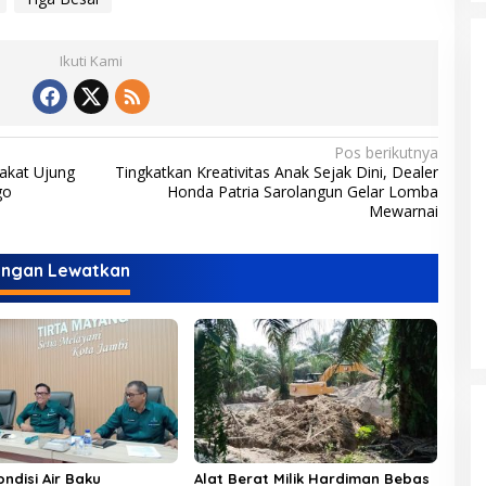
Ikuti Kami
Pos berikutnya
akat Ujung
Tingkatkan Kreativitas Anak Sejak Dini, Dealer
go
Honda Patria Sarolangun Gelar Lomba
Mewarnai
angan Lewatkan
ondisi Air Baku
Alat Berat Milik Hardiman Bebas