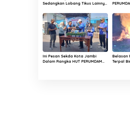
Sedangkan Lobang Tikus Lainnya
PERUMDAM
di Limbur Lubuk Mengkuang
Jawaban
Kembali Beroperasi
Ini Pesan Sekda Kota Jambi
Belasan 
Dalam Rangka HUT PERUMDAM
Terpal B
Kota Jambi Ke-52
Kembar S
Dimakan 