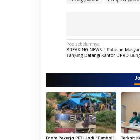
N
Pos sebelumnya
BREAKING NEWS..!! Ratusan Masyar
a
Tanjung Datangi Kantor DPRD Bun
v
i
J
g
a
s
i
p
o
s
Enam Pekerja PETI Jadi “Tumbal”,
Terkait K