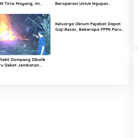
 Tirta Mayang, Ini
Beroperasi Untuk Ngupas
 Dirut PERUMDAM
Dongfeng di SPB Dusun Lembah
Kuamang
Keluarga Oknum Pejabat Dapat
Gaji Besar, Beberapa PPPK Paruh
Waktu di Bappeda Merasa di
Anak Tirikan
Rakit Dompeng Dibalik
iru Dekat Jembatan
ungai Buluh Hangus
Sijago Merah