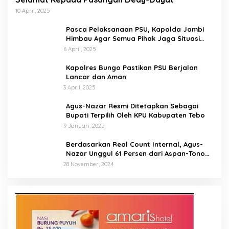
10 April, 2025
Pasca Pelaksanaan PSU, Kapolda Jambi
Himbau Agar Semua Pihak Jaga Situasi
Kamtibmas
6 April, 2025
Kapolres Bungo Pastikan PSU Berjalan
Lancar dan Aman
3 April, 2025
Agus-Nazar Resmi Ditetapkan Sebagai
Bupati Terpilih Oleh KPU Kabupaten Tebo
9 Januari, 2025
Berdasarkan Real Count Internal, Agus-
Nazar Unggul 61 Persen dari Aspan-Tono
Hanya 39 Persen
28 November, 2024