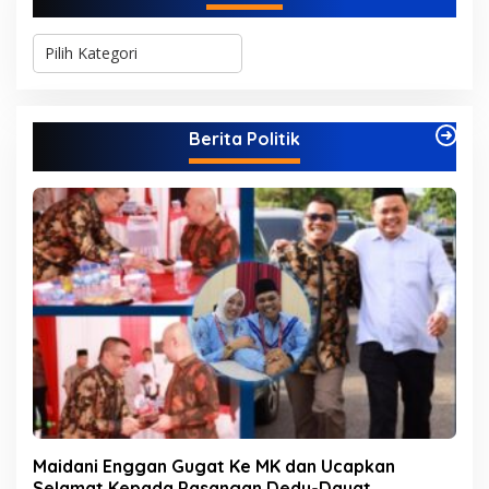
K
a
t
e
g
Berita Politik
o
r
i
Maidani Enggan Gugat Ke MK dan Ucapkan
Selamat Kepada Pasangan Dedy-Dayat