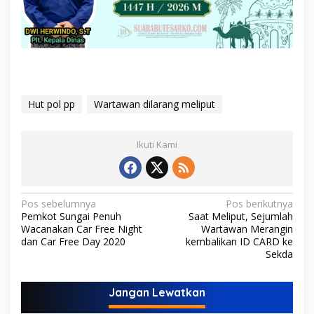
Hut pol pp
Wartawan dilarang meliput
Ikuti Kami
N
Pos sebelumnya
Pos berikutnya
Pemkot Sungai Penuh
Saat Meliput, Sejumlah
a
Wacanakan Car Free Night
Wartawan Merangin
v
dan Car Free Day 2020
kembalikan ID CARD ke
Sekda
i
g
Jangan Lewatkan
a