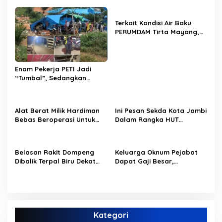
s
i
Terkait Kondisi Air Baku
p
PERUMDAM Tirta Mayang,
Ini Jawaban Dirut
o
PERUMDAM
s
Enam Pekerja PETI Jadi
“Tumbal”, Sedangkan
Lobang Tikus Lainnya di
Limbur Lubuk Mengkuang
Kembali Beroperasi
Alat Berat Milik Hardiman
Ini Pesan Sekda Kota Jambi
Bebas Beroperasi Untuk
Dalam Rangka HUT
Ngupas Dongfeng di SPB
PERUMDAM Kota Jambi Ke-
Dusun Lembah Kuamang
52
Belasan Rakit Dompeng
Keluarga Oknum Pejabat
Dibalik Terpal Biru Dekat
Dapat Gaji Besar,
Jembatan Kembar Sungai
Beberapa PPPK Paruh
Buluh Hangus Dimakan
Waktu di Bappeda Merasa
Sijago Merah
di Anak Tirikan
Kategori