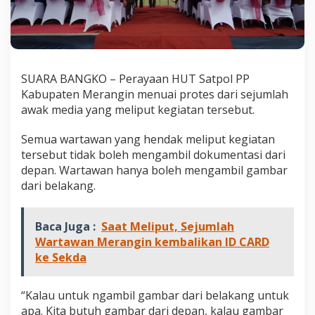
W
a
r
t
a
w
SUARA BANGKO – Perayaan HUT Satpol PP
a
Kabupaten Merangin menuai protes dari sejumlah
n
D
awak media yang meliput kegiatan tersebut.
i
l
Semua wartawan yang hendak meliput kegiatan
a
tersebut tidak boleh mengambil dokumentasi dari
r
depan. Wartawan hanya boleh mengambil gambar
a
n
dari belakang.
g
M
e
Baca Juga :
Saat Meliput, Sejumlah
l
Wartawan Merangin kembalikan ID CARD
i
ke Sekda
p
u
t
“Kalau untuk ngambil gambar dari belakang untuk
apa. Kita butuh gambar dari depan, kalau gambar