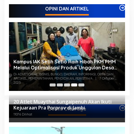
OPINI DAN ARTIKEL
Kampus IAK Setih Setio Raih Hibah PKM PMM
M
Melalui Optimalisasi Produk Unggulan Desa
K
Berbasis Digital di Desa Suka Jaya
S
Di ADVETORIAL, BISNIS, BUNGO, DAERAH, INFORMASI, OPINI DAN
Di
ARTIKEL, PEMERINTAHAN, PENDIDIKAN, PERISTIWA
|
7 Oktober,
PE
2025
20 Atlet Muaythai Sungaipenuh Akan Ikuti
Kejuaraan Pra Porprov di Jambi
Berita Olahraga
11076 Dilihat