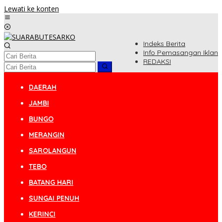
Lewati ke konten
Indeks Berita
Info Pemasangan Iklan
REDAKSI
DAERAH
JAMBI
BUNGO
MERANGIN
SAROLANGUN
TEBO
BATANG HARI
SUNGAI PENUH
KERINCI