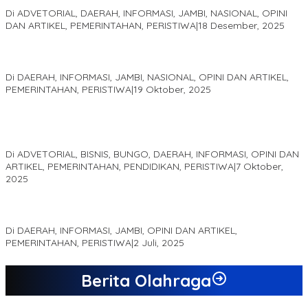
2025
Di ADVETORIAL, DAERAH, INFORMASI, JAMBI, NASIONAL, OPINI
DAN ARTIKEL, PEMERINTAHAN, PERISTIWA
|
18 Desember, 2025
Pelaminan Pengantin dan Baju Adat Melayu Jambi, Refleksi
Akademis Seminar Lembaga Adat Melayu (LAM) Jambi
Di DAERAH, INFORMASI, JAMBI, NASIONAL, OPINI DAN ARTIKEL,
PEMERINTAHAN, PERISTIWA
|
19 Oktober, 2025
Kampus IAK Setih Setio Raih Hibah PKM PMM Melalui
Optimalisasi Produk Unggulan Desa Berbasis Digital di Desa
Suka Jaya
Di ADVETORIAL, BISNIS, BUNGO, DAERAH, INFORMASI, OPINI DAN
ARTIKEL, PEMERINTAHAN, PENDIDIKAN, PERISTIWA
|
7 Oktober,
2025
MEWUJUDKAN KEPARIWISATAAN KAWASAN KOMPLEK CANDI
MUARO JAMBI SEBAGAI SUMBER PERTUMBUHAN EKONOMI BARU
Di DAERAH, INFORMASI, JAMBI, OPINI DAN ARTIKEL,
PEMERINTAHAN, PERISTIWA
|
2 Juli, 2025
Berita Olahraga