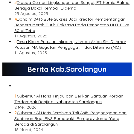
3
Diduga Cemari Lingkungan dan Sungai, PT Kurnia Palma
Berjaya Bakal Kembali Didemo
25 Agustus, 2025
4
Dandim 0416 Bute Sukses Jadi Kreator Pembentangan
Bendera Merah Putih Raksasa Pada Peringatan HUT RI ke
80 di Tebo
17 Agustus, 2025
5
Desa Klaim Putusan Inkracht, Usman Arfan SH: Di Amar
Putusan MA Gugatan Penggugat Tidak Diterima (NO)
11 Agustus, 2025
Berita Kab.Sarolangun
1
Gubernur Al Haris Tinjau dan Berikan Bantuan Korban
Terdampak Banjir di Kabupaten Sarolangun
2 Mei, 2026
2
Gubernur Al Haris Serahkan Tali Asih, Penghargaan dan
Santunan Bagi PNS Purnabakti Pemprov Jambi Yang
Berada di Sarolangun
18 Maret, 2024