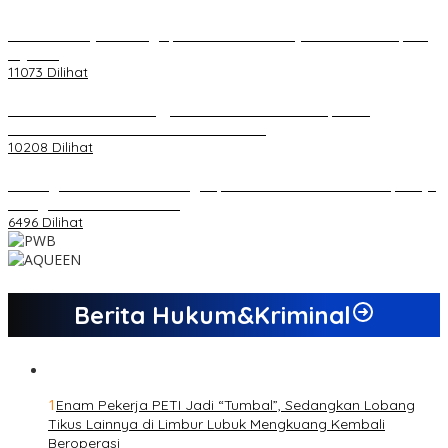
20 Atlet Muaythai Sungaipenuh Akan Ikuti Kejuaraan Pra Porprov
di Jambi
11073 Dilihat
Koordinator PMMD Yogyakarta Seru Kaum Muda, Gesa
Kemandirian Ekonomi dan Inovasi Desa
10208 Dilihat
Dukungan Cabor Terus Mengalir, Zuwanda Semakin Mantap Maju
sebagai Calon Ketua KONI
6496 Dilihat
Berita Hukum&Kriminal
1
Enam Pekerja PETI Jadi “Tumbal”, Sedangkan Lobang
Tikus Lainnya di Limbur Lubuk Mengkuang Kembali
Beroperasi