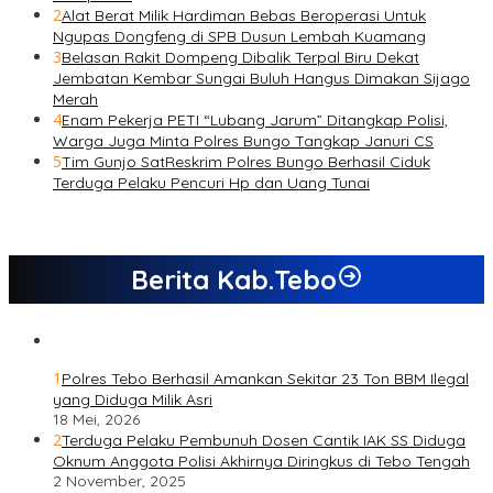
2
Alat Berat Milik Hardiman Bebas Beroperasi Untuk
Ngupas Dongfeng di SPB Dusun Lembah Kuamang
3
Belasan Rakit Dompeng Dibalik Terpal Biru Dekat
Jembatan Kembar Sungai Buluh Hangus Dimakan Sijago
Merah
4
Enam Pekerja PETI “Lubang Jarum” Ditangkap Polisi,
Warga Juga Minta Polres Bungo Tangkap Januri CS
5
Tim Gunjo SatReskrim Polres Bungo Berhasil Ciduk
Terduga Pelaku Pencuri Hp dan Uang Tunai
Berita Kab.Tebo
1
Polres Tebo Berhasil Amankan Sekitar 23 Ton BBM Ilegal
yang Diduga Milik Asri
18 Mei, 2026
2
Terduga Pelaku Pembunuh Dosen Cantik IAK SS Diduga
Oknum Anggota Polisi Akhirnya Diringkus di Tebo Tengah
2 November, 2025