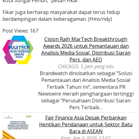
kota Sungai Penuh,” pesan Fikar.
Fikar juga berharap masyarakat dapat terus hidup
berdampingan dalam keberagaman. (Hms/ndy)
Post Views:
167
Cision Raih MarTech Breakthrough
Awards 2026 untuk Pemantauan dan
Analisis Media Sosial, Distribusi Siaran
Pers, dan AEO
CHICAGO, 5 jam yang lalu
Brandwatch dinobatkan sebagai "Solusi
Pemantauan dan Analisis Media Sosial
Terbaik Tahun Ini", sementara PR
Newswire meraih penghargaan tertinggi
sebagai "Perusahaan Distribusi Siaran
Pers Terbaik…
Fair Finance Asia Desak Perbankan
Hentikan Pendanaan untuk Sektor Batu
Bara di ASEAN
Kam, Ags 6 2026 13:02