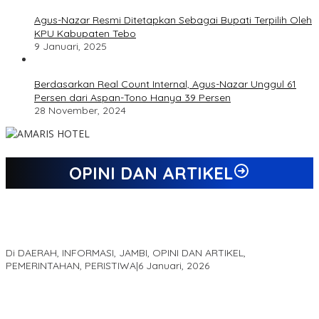
Agus-Nazar Resmi Ditetapkan Sebagai Bupati Terpilih Oleh
KPU Kabupaten Tebo
9 Januari, 2025
Berdasarkan Real Count Internal, Agus-Nazar Unggul 61
Persen dari Aspan-Tono Hanya 39 Persen
28 November, 2024
OPINI DAN ARTIKEL
Jejak 69 Tahun dan Manifesto Pembaharuan di Era Al Haris –
Sani
Di DAERAH, INFORMASI, JAMBI, OPINI DAN ARTIKEL,
PEMERINTAHAN, PERISTIWA
|
6 Januari, 2026
Kinerja Terukur dan Dampak Nyata: Mengapa Al Haris Disebut
sebagai Salah Satu Gubernur Paling Efektif di Indonesia Tahun