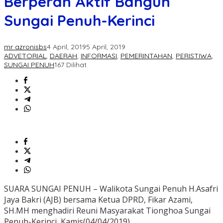
Berperan Aktif Bangun
Sungai Penuh-Kerinci
mr azronisbs
4 April, 2019
5 April, 2019
ADVETORIAL
,
DAERAH
,
INFORMASI
,
PEMERINTAHAN
,
PERISTIWA
,
SUNGAI PENUH
167 Dilihat
SUARA SUNGAI PENUH – Walikota Sungai Penuh H.Asafri
Jaya Bakri (AJB) bersama Ketua DPRD, Fikar Azami,
SH.MH menghadiri Reuni Masyarakat Tionghoa Sungai
Penuh-Kerinci, Kamis(04/04/2019).