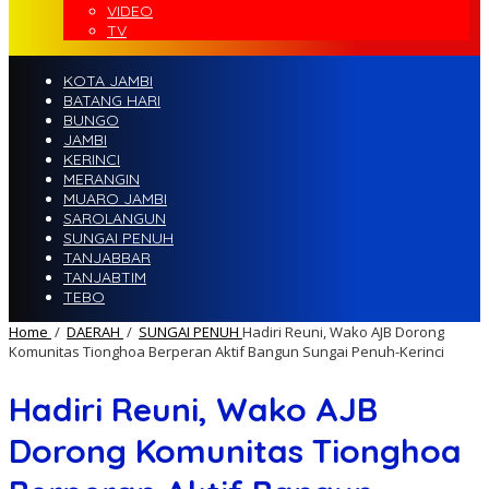
VIDEO
TV
KOTA JAMBI
BATANG HARI
BUNGO
JAMBI
KERINCI
MERANGIN
MUARO JAMBI
SAROLANGUN
SUNGAI PENUH
TANJABBAR
TANJABTIM
TEBO
Home
/
DAERAH
/
SUNGAI PENUH
Hadiri Reuni, Wako AJB Dorong
Komunitas Tionghoa Berperan Aktif Bangun Sungai Penuh-Kerinci
Hadiri Reuni, Wako AJB
Dorong Komunitas Tionghoa