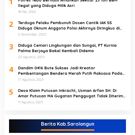
1
Polres Tebo Berhasil Amankan Sekitar 23 Ton BBM
Ilegal yang Diduga Milik Asri
18 Mei, 2026
2
Terduga Pelaku Pembunuh Dosen Cantik IAK SS
Diduga Oknum Anggota Polisi Akhirnya Diringkus di
Tebo Tengah
2 November, 2025
3
Diduga Cemari Lingkungan dan Sungai, PT Kurnia
Palma Berjaya Bakal Kembali Didemo
25 Agustus, 2025
4
Dandim 0416 Bute Sukses Jadi Kreator
Pembentangan Bendera Merah Putih Raksasa Pada
Peringatan HUT RI ke 80 di Tebo
17 Agustus, 2025
5
Desa Klaim Putusan Inkracht, Usman Arfan SH: Di
Amar Putusan MA Gugatan Penggugat Tidak Diterima
(NO)
11 Agustus, 2025
Berita Kab.Sarolangun