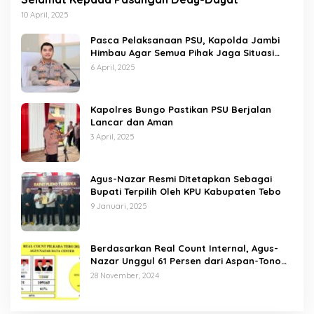
10 April, 2025
Pasca Pelaksanaan PSU, Kapolda Jambi
Himbau Agar Semua Pihak Jaga Situasi
Kamtibmas
6 April, 2025
Kapolres Bungo Pastikan PSU Berjalan
Lancar dan Aman
3 April, 2025
Agus-Nazar Resmi Ditetapkan Sebagai
Bupati Terpilih Oleh KPU Kabupaten Tebo
9 Januari, 2025
Berdasarkan Real Count Internal, Agus-
Nazar Unggul 61 Persen dari Aspan-Tono
Hanya 39 Persen
28 November, 2024