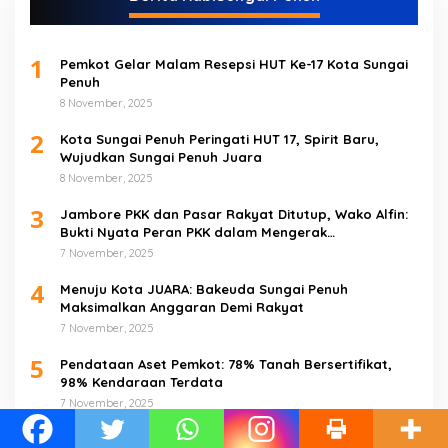
1
Pemkot Gelar Malam Resepsi HUT Ke-17 Kota Sungai
Penuh
8 November, 2025
2
Kota Sungai Penuh Peringati HUT 17, Spirit Baru,
Wujudkan Sungai Penuh Juara
8 November, 2025
3
Jambore PKK dan Pasar Rakyat Ditutup, Wako Alfin:
Bukti Nyata Peran PKK dalam Mengerak
Perekonomian Masyarakat
7 November, 2025
4
Menuju Kota JUARA: Bakeuda Sungai Penuh
Maksimalkan Anggaran Demi Rakyat
7 November, 2025
5
Pendataan Aset Pemkot: 78% Tanah Bersertifikat,
98% Kendaraan Terdata
7 November, 2025