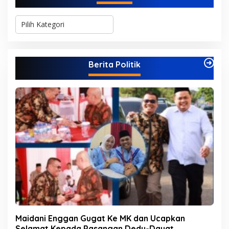
K
a
t
e
g
Berita Politik
o
r
i
Maidani Enggan Gugat Ke MK dan Ucapkan
Selamat Kepada Pasangan Dedy-Dayat