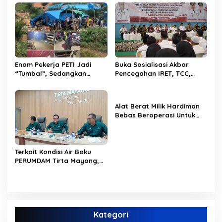
Pintar, Dorong
Dimulai dari Sekolah
Transformasi Digital
Pendidikan di Jambi
Enam Pekerja PETI Jadi
Buka Sosialisasi Akbar
“Tumbal”, Sedangkan
Pencegahan IRET, TCC,
Lobang Tikus Lainnya di
Perundungan, dan Bahaya
Limbur Lubuk Mengkuang
Narkoba di Bungo,
Kembali Beroperasi
Gubernur Al Haris: “Kalau
Alat Berat Milik Hardiman
anak-anakku bisa jaga diri,
Bebas Beroperasi Untuk
60% masa depan sudah
Ngupas Dongfeng di SPB
ada di tangan”
Dusun Lembah Kuamang
Terkait Kondisi Air Baku
PERUMDAM Tirta Mayang,
Ini Jawaban Dirut
PERUMDAM
Kategori