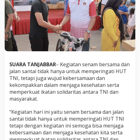
N
I
k
e
-
7
9
,
S
e
k
SUARA TANJABBAR
– Kegiatan senam bersama dan
d
a
jalan santai tidak hanya untuk memperingati HUT
H
TNI, tetapi juga wujud kebersamaan dan
a
kekompakkan dalam menjaga kesehatan serta
r
memperkuat ikatan solidaritas antara TNI dan
a
masyarakat.
p
T
N
“Kegiatan hari ini yaitu senam bersama dan jalan
I
santai tidak hanya untuk memperingati HUT TNI
d
tetapi dengan kegiatan ini semoga bisa menjaga
a
kebersamaan dan menjaga kesehatan kita serta
n
M
memperkuat ikatan solidaritas antara TNI dan