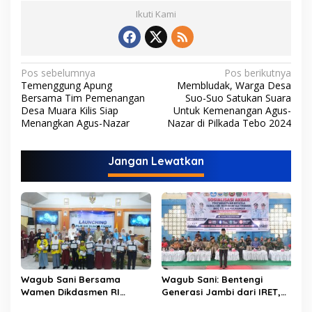
Ikuti Kami
N
Pos sebelumnya
Pos berikutnya
Temenggung Apung
Membludak, Warga Desa
a
Bersama Tim Pemenangan
Suo-Suo Satukan Suara
v
Desa Muara Kilis Siap
Untuk Kemenangan Agus-
Menangkan Agus-Nazar
Nazar di Pilkada Tebo 2024
i
g
Jangan Lewatkan
a
s
i
p
o
s
Wagub Sani Bersama
Wagub Sani: Bentengi
Wamen Dikdasmen RI
Generasi Jambi dari IRET,
Luncurkan Aplikasi Bungo
TCC, dan Perundungan