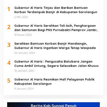
1
Gubernur Al Haris Tinjau dan Berikan Bantuan
Korban Terdampak Banjir di Kabupaten Sarolangun
2 Mei, 2026
2
Gubernur Al Haris Serahkan Tali Asih, Penghargaan
dan Santunan Bagi PNS Purnabakti Pemprov Jambi
Yang Berada di Sarolangun
18 Maret, 2024
3
Serahkan Bantuan Korban Banjir Mandiangin,
Gubernur Al Haris Ingatkan Warga Tetap Waspada
20 Januari, 2024
4
Gubernur Al Haris : Pengusaha Batubara Jangan
Cuma Ambil Untung, Segera Selesaikan Jalan Khusus
10 Januari, 2024
5
Gubernur Al Haris Resmikan Mall Pelayanan Publik
Kabupaten Sarolangun
9 Januari, 2024
Berita Kab.Sungai Penuh