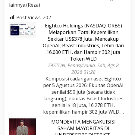
lainnya.(Reza)
Post Views:
202
Eightco Holdings (NASDAQ: ORBS)
Melaporkan Total Kepemilikan
Sekitar US$378 Juta, Mencakup
OpenAI, Beast Industries, Lebih dari
16.000 ETH, dan Hampir 302 Juta
Token WLD
EASTON, Pennsylvania, Sab, Ags 8
2026 01:28
Komposisi cadangan aset Eightco
per 5 Agustus 2026: Ekuitas OpenAI
senilai $90 juta (secara tidak
langsung), ekuitas Beast Industries
senilai $18 juta, 16.278 ETH,
kepemilikan hampir 302 juta WLD,…
MONDEVITA MENGAKUISISI
SAHAM MAYORITAS DI