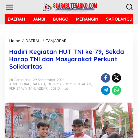
L
e
w
a
DAERAH
JAMBI
BUNGO
MERANGIN
SAROLANGUN
t
i
k
Home
/
DAERAH
/
TANJABBAR
H
e
a
k
Hadiri Kegiatan HUT TNI ke-79, Sekda
d
o
i
n
Harap TNI dan Masyarakat Perkuat
r
t
Solidaritas
i
e
K
n
e
Mr Azronisbs
29 September, 2024
ADVETORIAL
,
DAERAH
,
INFORMASI
,
PEMERINTAHAN
,
g
PERISTIWA
,
TANJABBAR
202 Dilihat
i
a
t
a
n
H
U
T
T