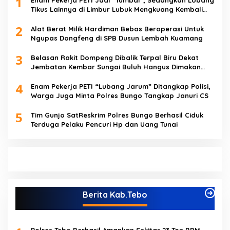
1
Enam Pekerja PETI Jadi “Tumbal”, Sedangkan Lobang
Tikus Lainnya di Limbur Lubuk Mengkuang Kembali
Beroperasi
2
Alat Berat Milik Hardiman Bebas Beroperasi Untuk
Ngupas Dongfeng di SPB Dusun Lembah Kuamang
3
Belasan Rakit Dompeng Dibalik Terpal Biru Dekat
Jembatan Kembar Sungai Buluh Hangus Dimakan
Sijago Merah
4
Enam Pekerja PETI “Lubang Jarum” Ditangkap Polisi,
Warga Juga Minta Polres Bungo Tangkap Januri CS
5
Tim Gunjo SatReskrim Polres Bungo Berhasil Ciduk
Terduga Pelaku Pencuri Hp dan Uang Tunai
Berita Kab.Tebo