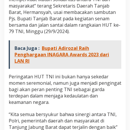
a
masyarakat” terang Sekretaris Daerah Tanjab
s
Barat, Hermansyah, usai membacakan sambutan
y
Pjs. Bupati Tanjab Barat pada kegiatan senam
a
r
bersama dan jalan santai dalam rangkaian HUT ke-
a
79 TNI, Minggu (29/9/2024).
k
a
t
Baca Juga :
Bupati Adirozal Raih
P
Penghargaan INAGARA Awards 2023 dari
e
LAN RI
r
k
u
Peringatan HUT TNI ini bukan hanya sekedar
a
t
momen seremonial, namun juga menjadi pengingat
S
bagi akan peran penting TNI sebagai garda
o
terdepan dalam menjaga kedaulatan dan
l
keamanan negara.
i
d
a
“Kita semua bersyukur bahwa sinergi antara TNI,
r
Polri, pemerintah daerah dan masyarakat di
i
Tanjung Jabung Barat dapat terjalin dengan baik”
t