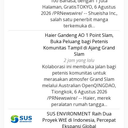
100 Bahasa, dengan 1 Juta
Halaman, GratisTOKYO, 6 Agustus
2026 /PRNewswire/ -- Shueisha Inc.,
salah satu penerbit manga
terkemuka di…
Haier Gandeng AO 1 Point Slam,
Buka Peluang bagi Petenis
Komunitas Tampil di Ajang Grand
Slam
2 jam yang lalu
Kolaborasi ini membuka jalan bagi
petenis komunitas untuk
merasakan atmosfer Grand Slam
melalui Australian OpenQINGDAO,
Tiongkok, 6 Agustus 2026
/PRNewswire/ -- Haier, merek
peralatan rumah tangga…
SUS ENVIRONMENT Raih Dua
Proyek WtE di Indonesia, Percepat
Ekspansi Global