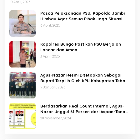
10 April, 2025
Pasca Pelaksanaan PSU, Kapolda Jambi
Himbau Agar Semua Pihak Jaga Situasi
Kamtibmas
6 April, 2025
Kapolres Bungo Pastikan PSU Berjalan
Lancar dan Aman
3 April, 2025
Agus-Nazar Resmi Ditetapkan Sebagai
Bupati Terpilih Oleh KPU Kabupaten Tebo
9 Januari, 2025
Berdasarkan Real Count Internal, Agus-
Nazar Unggul 61 Persen dari Aspan-Tono
Hanya 39 Persen
28 November, 2024