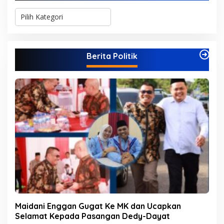
K
a
t
e
g
Berita Politik
o
r
i
Maidani Enggan Gugat Ke MK dan Ucapkan
Selamat Kepada Pasangan Dedy-Dayat