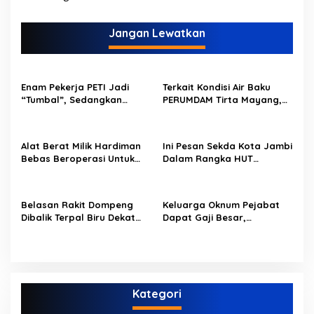
g
a
Jangan Lewatkan
s
i
p
Enam Pekerja PETI Jadi
Terkait Kondisi Air Baku
“Tumbal”, Sedangkan
PERUMDAM Tirta Mayang,
o
Lobang Tikus Lainnya di
Ini Jawaban Dirut
Limbur Lubuk Mengkuang
PERUMDAM
s
Kembali Beroperasi
Alat Berat Milik Hardiman
Ini Pesan Sekda Kota Jambi
Bebas Beroperasi Untuk
Dalam Rangka HUT
Ngupas Dongfeng di SPB
PERUMDAM Kota Jambi Ke-
Dusun Lembah Kuamang
52
Belasan Rakit Dompeng
Keluarga Oknum Pejabat
Dibalik Terpal Biru Dekat
Dapat Gaji Besar,
Jembatan Kembar Sungai
Beberapa PPPK Paruh
Buluh Hangus Dimakan
Waktu di Bappeda Merasa
Sijago Merah
di Anak Tirikan
Kategori