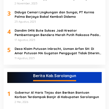
Tebo Tengah
2 November, 2025
3
Diduga Cemari Lingkungan dan Sungai, PT Kurnia
Palma Berjaya Bakal Kembali Didemo
25 Agustus, 2025
4
Dandim 0416 Bute Sukses Jadi Kreator
Pembentangan Bendera Merah Putih Raksasa Pada
Peringatan HUT RI ke 80 di Tebo
17 Agustus, 2025
5
Desa Klaim Putusan Inkracht, Usman Arfan SH: Di
Amar Putusan MA Gugatan Penggugat Tidak Diterima
(NO)
11 Agustus, 2025
Berita Kab.Sarolangun
1
Gubernur Al Haris Tinjau dan Berikan Bantuan
Korban Terdampak Banjir di Kabupaten Sarolangun
2 Mei, 2026