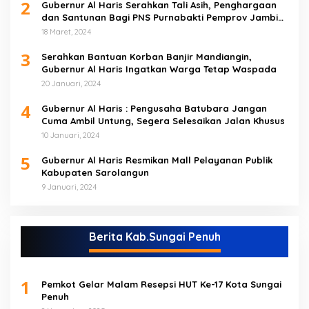
2
Gubernur Al Haris Serahkan Tali Asih, Penghargaan
dan Santunan Bagi PNS Purnabakti Pemprov Jambi
Yang Berada di Sarolangun
18 Maret, 2024
3
Serahkan Bantuan Korban Banjir Mandiangin,
Gubernur Al Haris Ingatkan Warga Tetap Waspada
20 Januari, 2024
4
Gubernur Al Haris : Pengusaha Batubara Jangan
Cuma Ambil Untung, Segera Selesaikan Jalan Khusus
10 Januari, 2024
5
Gubernur Al Haris Resmikan Mall Pelayanan Publik
Kabupaten Sarolangun
9 Januari, 2024
Berita Kab.Sungai Penuh
1
Pemkot Gelar Malam Resepsi HUT Ke-17 Kota Sungai
Penuh