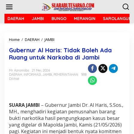
L
e
w
a
DAERAH
JAMBI
BUNGO
MERANGIN
SAROLANGUN
t
i
k
Home
/
DAERAH
/
JAMBI
G
e
u
k
Gubernur Al Haris: Tidak Boleh Ada
b
o
e
n
Ruang untuk Narkoba di Jambi
r
t
n
e
Mr Azronisbs
21 Mei, 2026
u
n
DAERAH
,
INFORMASI
,
JAMBI
,
PEMERINTAHAN
1818
r
Dilihat
A
l
H
a
r
SUARA JAMBI
– Gubernur Jambi Dr. Al Haris, S.Sos.,
i
MH., menghadiri kegiatan pemusnahan barang
s
bukti narkotika hasil pengungkapan kasus besar
:
yang digelar di Mapolda Jambi, Kamis (21/05/2026)
T
pagi. Kegiatan ini menjadi bentuk nyata komitmen
i