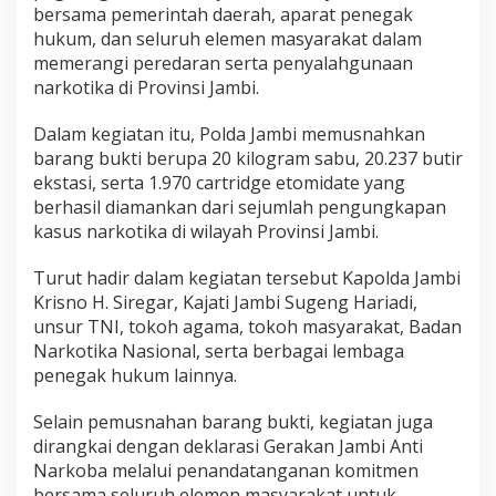
d
bersama pemerintah daerah, aparat penegak
a
hukum, dan seluruh elemen masyarakat dalam
k
memerangi peredaran serta penyalahgunaan
B
narkotika di Provinsi Jambi.
o
l
e
Dalam kegiatan itu, Polda Jambi memusnahkan
h
barang bukti berupa 20 kilogram sabu, 20.237 butir
A
ekstasi, serta 1.970 cartridge etomidate yang
d
berhasil diamankan dari sejumlah pengungkapan
a
R
kasus narkotika di wilayah Provinsi Jambi.
u
a
Turut hadir dalam kegiatan tersebut Kapolda Jambi
n
Krisno H. Siregar, Kajati Jambi Sugeng Hariadi,
g
unsur TNI, tokoh agama, tokoh masyarakat, Badan
u
n
Narkotika Nasional, serta berbagai lembaga
t
penegak hukum lainnya.
u
k
Selain pemusnahan barang bukti, kegiatan juga
N
dirangkai dengan deklarasi Gerakan Jambi Anti
a
r
Narkoba melalui penandatanganan komitmen
k
bersama seluruh elemen masyarakat untuk