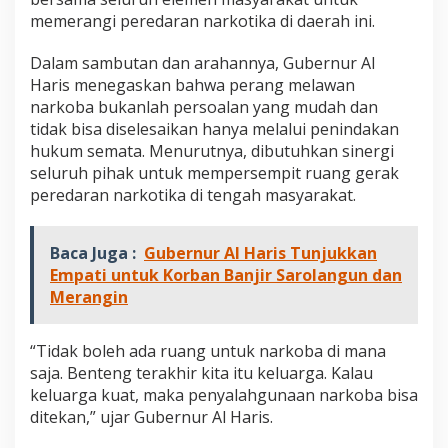
o
memerangi peredaran narkotika di daerah ini.
b
a
Dalam sambutan dan arahannya, Gubernur Al
d
i
Haris menegaskan bahwa perang melawan
J
narkoba bukanlah persoalan yang mudah dan
a
tidak bisa diselesaikan hanya melalui penindakan
m
hukum semata. Menurutnya, dibutuhkan sinergi
b
seluruh pihak untuk mempersempit ruang gerak
i
peredaran narkotika di tengah masyarakat.
Baca Juga :
Gubernur Al Haris Tunjukkan
Empati untuk Korban Banjir Sarolangun dan
Merangin
“Tidak boleh ada ruang untuk narkoba di mana
saja. Benteng terakhir kita itu keluarga. Kalau
keluarga kuat, maka penyalahgunaan narkoba bisa
ditekan,” ujar Gubernur Al Haris.