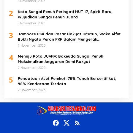
8 November, 2025
2
Kota Sungai Penuh Peringati HUT 17, Spirit Baru,
Wujudkan Sungai Penuh Juara
8 November, 2025
3
Jambore PKK dan Pasar Rakyat Ditutup, Wako Alfin:
Bukti Nyata Peran PKK dalam Mengerak
Perekonomian Masyarakat
7 November, 2025
4
Menuju Kota JUARA: Bakeuda Sungai Penuh
Maksimalkan Anggaran Demi Rakyat
7 November, 2025
5
Pendataan Aset Pemkot: 78% Tanah Bersertifikat,
98% Kendaraan Terdata
7 November, 2025