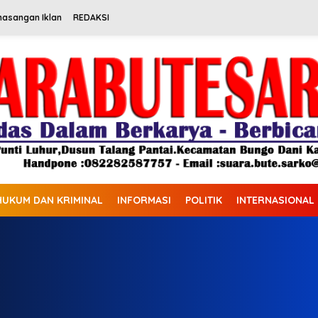
masangan Iklan
REDAKSI
HUKUM DAN KRIMINAL
INFORMASI
POLITIK
INTERNASIONAL