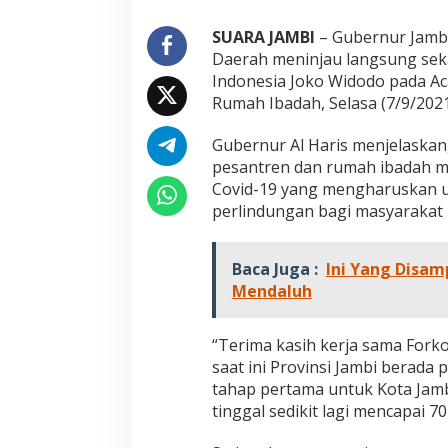
s
i
SUARA JAMBI
– Gubernur Jambi
L
Daerah meninjau langsung seka
i
Indonesia Joko Widodo pada Ac
n
d
Rumah Ibadah, Selasa (7/9/2021
u
n
Gubernur Al Haris menjelaskan
g
pesantren dan rumah ibadah 
i
Covid-19 yang mengharuskan u
W
a
perlindungan bagi masyarakat m
r
g
Jejak 69 Tahun d
a
Baca Juga :
Ini Yang Disa
Pembaharuan di Er
Mendaluh
Di DAERAH, INFORMASI, JA
PEMERINTAHAN, PERISTI
“Terima kasih kerja sama For
saat ini Provinsi Jambi berada
tahap pertama untuk Kota Jamb
tinggal sedikit lagi mencapai 7