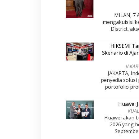
MILAN, 7 A
mengakuisisi k
District, a
HIKSEMI Tam
Skenario di Aj
JAKART
JAKARTA, Ind
penyedia solusi
portofolio pro
Huawei J
KUAL
Huawei akan be
2026 yang b
Septembe