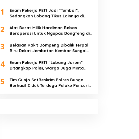
1
Enam Pekerja PETI Jadi “Tumbal”,
Sedangkan Lobang Tikus Lainnya di
Limbur Lubuk Mengkuang Kembali
2
Beroperasi
Alat Berat Milik Hardiman Bebas
Beroperasi Untuk Ngupas Dongfeng di
SPB Dusun Lembah Kuamang
3
Belasan Rakit Dompeng Dibalik Terpal
Biru Dekat Jembatan Kembar Sungai
Buluh Hangus Dimakan Sijago Merah
4
Enam Pekerja PETI “Lubang Jarum”
Ditangkap Polisi, Warga Juga Minta
Polres Bungo Tangkap Januri CS
5
Tim Gunjo SatReskrim Polres Bungo
Berhasil Ciduk Terduga Pelaku Pencuri
Hp dan Uang Tunai