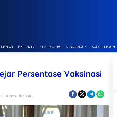
KERINCI
MERANGIN
MUARO JAMBI
SAROLANGUN
SUNGAI PENUH
ejar Persentase Vaksinasi
N
,
PERISTIWA
822 Dilihat