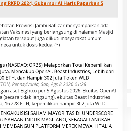
g RKPD 2024, Gubernur Al Haris Paparkan 5
sehatan Provinsi Jambi Raflizar menyampaikan ada
atan Vaksinasi yang berlangsung di halaman Masjid
egiatan tersebut juga diikuti masyarakat umum
neca untuk dosis kedua. (*)
ngs (NASDAQ: ORBS) Melaporkan Total Kepemilikan
Juta, Mencakup OpenAI, Beast Industries, Lebih dari
000 ETH, dan Hampir 302 Juta Token WLD
TON, Pennsylvania, Sab, Ags 8 2026 01:28
gan aset Eightco per 5 Agustus 2026: Ekuitas OpenAI
ta (secara tidak langsung), ekuitas Beast Industries
uta, 16.278 ETH, kepemilikan hampir 302 juta WLD,…
ENGAKUISISI SAHAM MAYORITAS DI UNDERSCORE
ERUSAHAAN INDUK MAGLIANO, SEBAGAI LANGKAH
M MEMBANGUN PLATFORM MEREK MEWAH ITALIA