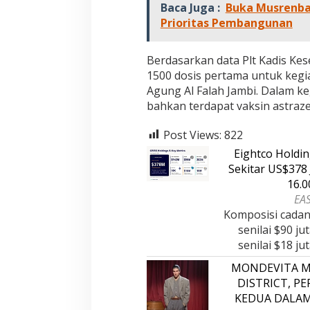
Baca Juga :
Buka Musrenban
Prioritas Pembangunan
Berdasarkan data Plt Kadis Ke
1500 dosis pertama untuk kegi
Agung Al Falah Jambi. Dalam k
bahkan terdapat vaksin astraze
Post Views:
822
Eightco Holdi
Sekitar US$378 
16.
EAS
Komposisi cadan
senilai $90 ju
senilai $18 j
MONDEVITA M
DISTRICT, P
KEDUA DALA