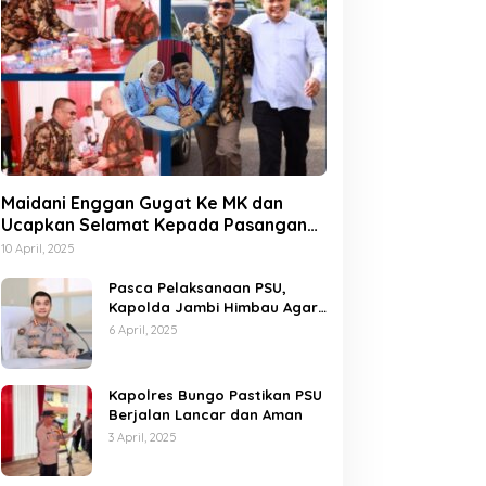
Maidani Enggan Gugat Ke MK dan
Ucapkan Selamat Kepada Pasangan
Dedy-Dayat
10 April, 2025
Pasca Pelaksanaan PSU,
Kapolda Jambi Himbau Agar
Semua Pihak Jaga Situasi
6 April, 2025
Kamtibmas
Kapolres Bungo Pastikan PSU
Berjalan Lancar dan Aman
3 April, 2025