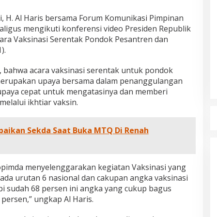
, H. Al Haris bersama Forum Komunikasi Pimpinan
ligus mengikuti konferensi video Presiden Republik
ara Vaksinasi Serentak Pondok Pesantren dan
).
, bahwa acara vaksinasi serentak untuk pondok
merupakan upaya bersama dalam penanggulangan
paya cepat untuk mengatasinya dan memberi
elalui ikhtiar vaksin.
an Manifesto
Kinerja Terukur dan Dampak
mpaikan Sekda Saat Buka MTQ Di Renah
a Al Haris – Sani
Nyata: Mengapa Al Haris Disebut
sebagai Salah Satu Gubernur
MBI, OPINI DAN ARTIKEL,
Di ADVETORIAL, DAERAH, INFORMASI, JAMBI,
WA
|
6 Januari, 2026
NASIONAL, OPINI DAN ARTIKEL, PEMERINTAHAN,
Paling Efektif di Indonesia Tahun
PERISTIWA
|
18 Desember, 2025
2025
kopimda menyelenggarakan kegiatan Vaksinasi yang
 pada urutan 6 nasional dan cakupan angka vaksinasi
i sudah 68 persen ini angka yang cukup bagus
0 persen,” ungkap Al Haris.