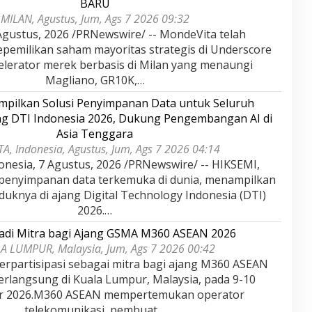
BARU
MILAN, Agustus, Jum, Ags 7 2026 09:32
gustus, 2026 /PRNewswire/ -- MondeVita telah
epemilikan saham mayoritas strategis di Underscore
kselerator merek berbasis di Milan yang menaungi
Magliano, GR10K,…
pilkan Solusi Penyimpanan Data untuk Seluruh
ang DTI Indonesia 2026, Dukung Pengembangan AI di
Asia Tenggara
A, Indonesia, Agustus, Jum, Ags 7 2026 04:14
onesia, 7 Agustus, 2026 /PRNewswire/ -- HIKSEMI,
 penyimpanan data terkemuka di dunia, menampilkan
duknya di ajang Digital Technology Indonesia (DTI)
2026.…
adi Mitra bagi Ajang GSMA M360 ASEAN 2026
A LUMPUR, Malaysia, Jum, Ags 7 2026 00:42
rpartisipasi sebagai mitra bagi ajang M360 ASEAN
erlangsung di Kuala Lumpur, Malaysia, pada 9-10
r 2026.M360 ASEAN mempertemukan operator
telekomunikasi, pembuat…