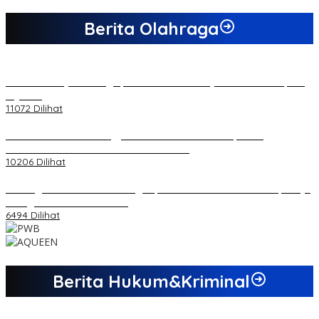
Berita Olahraga
20 Atlet Muaythai Sungaipenuh Akan Ikuti Kejuaraan Pra Porprov
di Jambi
11072 Dilihat
Koordinator PMMD Yogyakarta Seru Kaum Muda, Gesa
Kemandirian Ekonomi dan Inovasi Desa
10206 Dilihat
Dukungan Cabor Terus Mengalir, Zuwanda Semakin Mantap Maju
sebagai Calon Ketua KONI
6494 Dilihat
Berita Hukum&Kriminal