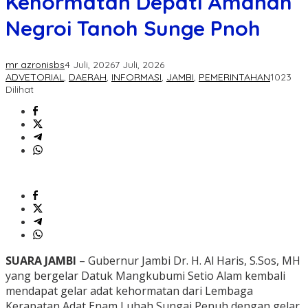
Kehormatan Depati Amanah
Negroi Tanoh Sunge Pnoh
mr azronisbs
4 Juli, 2026
7 Juli, 2026
ADVETORIAL
,
DAERAH
,
INFORMASI
,
JAMBI
,
PEMERINTAHAN
1023
Dilihat
SUARA JAMBI
– Gubernur Jambi Dr. H. Al Haris, S.Sos, MH
yang bergelar Datuk Mangkubumi Setio Alam kembali
mendapat gelar adat kehormatan dari Lembaga
Kerapatan Adat Enam Luhah Sungai Penuh dengan gelar