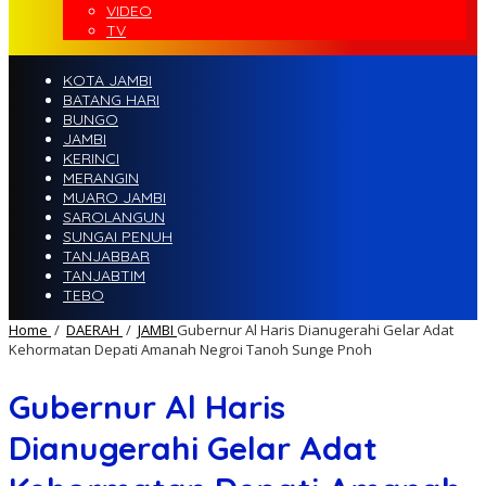
VIDEO
TV
KOTA JAMBI
BATANG HARI
BUNGO
JAMBI
KERINCI
MERANGIN
MUARO JAMBI
SAROLANGUN
SUNGAI PENUH
TANJABBAR
TANJABTIM
TEBO
Home
/
DAERAH
/
JAMBI
Gubernur Al Haris Dianugerahi Gelar Adat
Kehormatan Depati Amanah Negroi Tanoh Sunge Pnoh
Gubernur Al Haris
Dianugerahi Gelar Adat