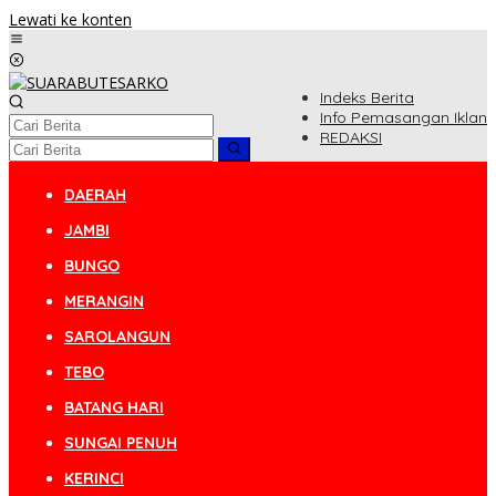
Lewati ke konten
Indeks Berita
Info Pemasangan Iklan
REDAKSI
DAERAH
JAMBI
BUNGO
MERANGIN
SAROLANGUN
TEBO
BATANG HARI
SUNGAI PENUH
KERINCI