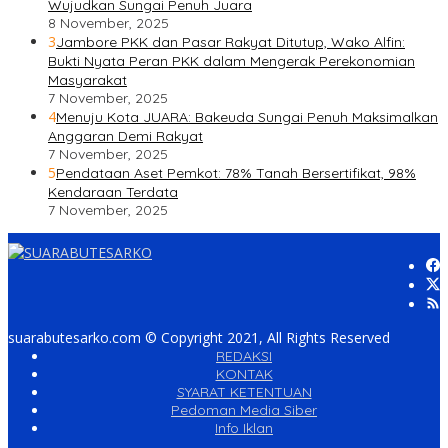
Wujudkan Sungai Penuh Juara
8 November, 2025
3
Jambore PKK dan Pasar Rakyat Ditutup, Wako Alfin:
Bukti Nyata Peran PKK dalam Mengerak Perekonomian
Masyarakat
7 November, 2025
4
Menuju Kota JUARA: Bakeuda Sungai Penuh Maksimalkan
Anggaran Demi Rakyat
7 November, 2025
5
Pendataan Aset Pemkot: 78% Tanah Bersertifikat, 98%
Kendaraan Terdata
7 November, 2025
suarabutesarko.com © Copyright 2021, All Rights Reserved
REDAKSI
KONTAK
SYARAT KETENTUAN
Pedoman Media Siber
Info Iklan