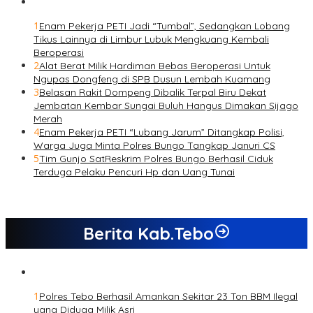
1
Enam Pekerja PETI Jadi “Tumbal”, Sedangkan Lobang
Tikus Lainnya di Limbur Lubuk Mengkuang Kembali
Beroperasi
2
Alat Berat Milik Hardiman Bebas Beroperasi Untuk
Ngupas Dongfeng di SPB Dusun Lembah Kuamang
3
Belasan Rakit Dompeng Dibalik Terpal Biru Dekat
Jembatan Kembar Sungai Buluh Hangus Dimakan Sijago
Merah
4
Enam Pekerja PETI “Lubang Jarum” Ditangkap Polisi,
Warga Juga Minta Polres Bungo Tangkap Januri CS
5
Tim Gunjo SatReskrim Polres Bungo Berhasil Ciduk
Terduga Pelaku Pencuri Hp dan Uang Tunai
Berita Kab.Tebo
1
Polres Tebo Berhasil Amankan Sekitar 23 Ton BBM Ilegal
yang Diduga Milik Asri