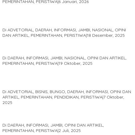
PEMERINTAHAN, PERISTIWA
|
6 Januari, 2026
Kinerja Terukur dan Dampak Nyata: Mengapa Al Haris Disebut
sebagai Salah Satu Gubernur Paling Efektif di Indonesia Tahun
2025
Di ADVETORIAL, DAERAH, INFORMASI, JAMBI, NASIONAL, OPINI
DAN ARTIKEL, PEMERINTAHAN, PERISTIWA
|
18 Desember, 2025
Pelaminan Pengantin dan Baju Adat Melayu Jambi, Refleksi
Akademis Seminar Lembaga Adat Melayu (LAM) Jambi
Di DAERAH, INFORMASI, JAMBI, NASIONAL, OPINI DAN ARTIKEL,
PEMERINTAHAN, PERISTIWA
|
19 Oktober, 2025
Kampus IAK Setih Setio Raih Hibah PKM PMM Melalui
Optimalisasi Produk Unggulan Desa Berbasis Digital di Desa
Suka Jaya
Di ADVETORIAL, BISNIS, BUNGO, DAERAH, INFORMASI, OPINI DAN
ARTIKEL, PEMERINTAHAN, PENDIDIKAN, PERISTIWA
|
7 Oktober,
2025
MEWUJUDKAN KEPARIWISATAAN KAWASAN KOMPLEK CANDI
MUARO JAMBI SEBAGAI SUMBER PERTUMBUHAN EKONOMI BARU
Di DAERAH, INFORMASI, JAMBI, OPINI DAN ARTIKEL,
PEMERINTAHAN, PERISTIWA
|
2 Juli, 2025