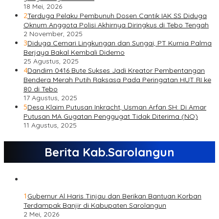
18 Mei, 2026
2
Terduga Pelaku Pembunuh Dosen Cantik IAK SS Diduga
Oknum Anggota Polisi Akhirnya Diringkus di Tebo Tengah
2 November, 2025
3
Diduga Cemari Lingkungan dan Sungai, PT Kurnia Palma
Berjaya Bakal Kembali Didemo
25 Agustus, 2025
4
Dandim 0416 Bute Sukses Jadi Kreator Pembentangan
Bendera Merah Putih Raksasa Pada Peringatan HUT RI ke
80 di Tebo
17 Agustus, 2025
5
Desa Klaim Putusan Inkracht, Usman Arfan SH: Di Amar
Putusan MA Gugatan Penggugat Tidak Diterima (NO)
11 Agustus, 2025
Berita Kab.Sarolangun
1
Gubernur Al Haris Tinjau dan Berikan Bantuan Korban
Terdampak Banjir di Kabupaten Sarolangun
2 Mei, 2026