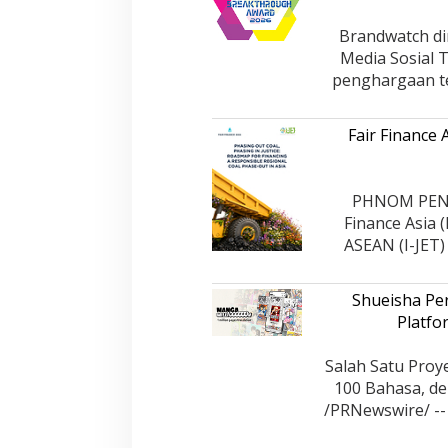
Brandwatch di
Media Sosial 
penghargaan te
Fair Finance
PHNOM PENH,
Finance Asia 
ASEAN (I-JET
Shueisha Pe
Platfo
Salah Satu Proy
100 Bahasa, de
/PRNewswire/ --