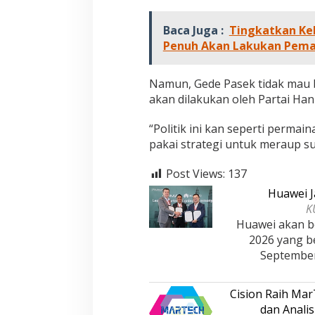
Baca Juga :
Tingkatkan Keh
Penuh Akan Lakukan Pem
Jejak 69 Tahun dan Manifesto
Kinerja Terukur 
Namun, Gede Pasek tidak mau 
Pembaharuan di Era Al Haris – Sani
Nyata: Mengapa A
akan dilakukan oleh Partai Han
sebagai Salah Sa
Di DAERAH, INFORMASI, JAMBI, OPINI DAN ARTIKEL,
Di ADVETORIAL, DAERAH, 
PEMERINTAHAN, PERISTIWA
|
6 Januari, 2026
NASIONAL, OPINI DAN ART
Paling Efektif di 
“Politik ini kan seperti permai
PERISTIWA
|
18 Desembe
2025
pakai strategi untuk meraup s
Post Views:
137
Huawei J
K
Huawei akan be
2026 yang b
Septembe
Cision Raih Ma
dan Analis