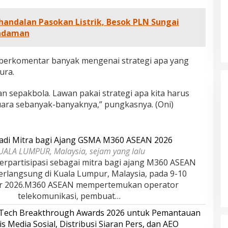
andalan Pasokan Listrik, Besok PLN Sungai
adaman
dan Dampak
Pelaminan Pengantin dan Baju
berkomentar banyak mengenai strategi apa yang
l Haris Disebut
Adat Melayu Jambi, Refleksi
ura.
tu Gubernur
Akademis Seminar Lembaga Adat
INFORMASI, JAMBI,
Di DAERAH, INFORMASI, JAMBI, NASIONAL, OPINI
IKEL, PEMERINTAHAN,
DAN ARTIKEL, PEMERINTAHAN, PERISTIWA
|
19
Indonesia Tahun
Melayu (LAM) Jambi
nan sepakbola. Lawan pakai strategi apa kita harus
r, 2025
Oktober, 2025
uara sebanyak-banyaknya,” pungkasnya. (Oni)
adi Mitra bagi Ajang GSMA M360 ASEAN 2026
UALA LUMPUR, Malaysia, sejam yang lalu
rpartisipasi sebagai mitra bagi ajang M360 ASEAN
erlangsung di Kuala Lumpur, Malaysia, pada 9-10
r 2026.M360 ASEAN mempertemukan operator
telekomunikasi, pembuat…
rTech Breakthrough Awards 2026 untuk Pemantauan
is Media Sosial, Distribusi Siaran Pers, dan AEO