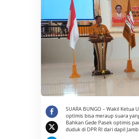
i
m
i
s
H
a
n
u
r
a
P
u
n
y
a
P
e
l
u
SUARA BUNGO – Wakil Ketua U
a
n
optimis bisa meraup suara yang
g
Bahkan Gede Pasek optimis pada
d
duduk di DPR RI dari dapil Jambi
i
P