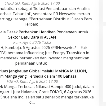
CHICAGO, Kam, Ags 6 2026 17:00
nobatkan sebagai "Solusi Pemantauan dan Analisis
Terbaik Tahun Ini", sementara PR Newswire meraih
rtinggi sebagai "Perusahaan Distribusi Siaran Pers
Terbaik…
 Asia Desak Perbankan Hentikan Pendanaan untuk
Sektor Batu Bara di ASEAN
Kam, Ags 6 2026 13:02
 Kamboja, 6 Agustus 2026 /PRNewswire/ -- Fair
(FFA) bersama Influencing Just Energy Transition in
) mendesak perbankan dan investor menghentikan
pendanaan untuk…
rluas Jangkauan Global melalui MANGA MILLION,
rm Manga yang Tersedia dalam 100 Bahasa
TOKYO, Kam, Ags 6 2026 13:00
ek Manga Terbesar: Nikmati Hampir 400 Judul, dalam
ngan 1 Juta Halaman, GratisTOKYO, 6 Agustus 2026
 Shueisha Inc., salah satu penerbit manga terkemuka
di…