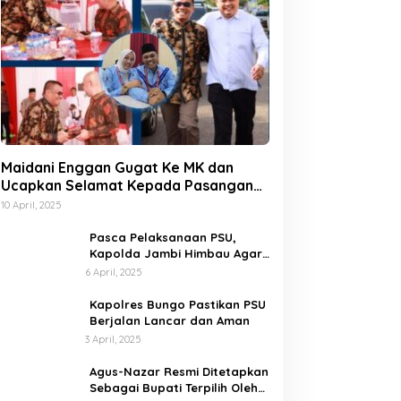
Maidani Enggan Gugat Ke MK dan
Ucapkan Selamat Kepada Pasangan
Dedy-Dayat
10 April, 2025
Pasca Pelaksanaan PSU,
Kapolda Jambi Himbau Agar
Semua Pihak Jaga Situasi
6 April, 2025
Kamtibmas
Kapolres Bungo Pastikan PSU
Berjalan Lancar dan Aman
3 April, 2025
Agus-Nazar Resmi Ditetapkan
Sebagai Bupati Terpilih Oleh