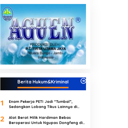
Berita Hukum&Kriminal
1
Enam Pekerja PETI Jadi “Tumbal”,
Sedangkan Lobang Tikus Lainnya di
Limbur Lubuk Mengkuang Kembali
2
Beroperasi
Alat Berat Milik Hardiman Bebas
Beroperasi Untuk Ngupas Dongfeng di
SPB Dusun Lembah Kuamang