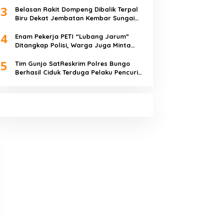
3
Belasan Rakit Dompeng Dibalik Terpal
Biru Dekat Jembatan Kembar Sungai
Buluh Hangus Dimakan Sijago Merah
4
Enam Pekerja PETI “Lubang Jarum”
Ditangkap Polisi, Warga Juga Minta
Polres Bungo Tangkap Januri CS
5
Tim Gunjo SatReskrim Polres Bungo
Berhasil Ciduk Terduga Pelaku Pencuri
Hp dan Uang Tunai