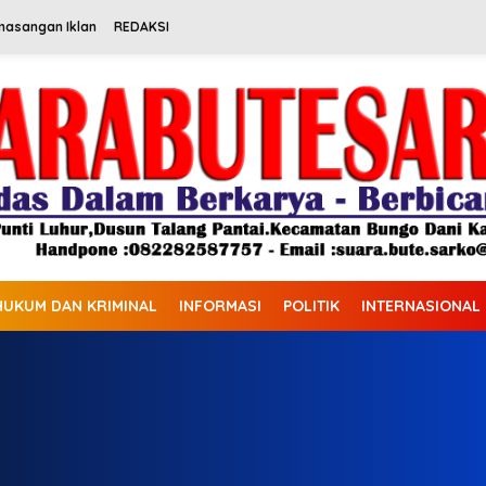
masangan Iklan
REDAKSI
HUKUM DAN KRIMINAL
INFORMASI
POLITIK
INTERNASIONAL