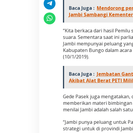
r
Baca Juga :
Mendorong per
o
v
Jambi Sambangi Kementer
i
n
s
“Kita berkaca dari hasil Pemi
i
suara. Sementara saat ini parl
J
Jambi mempunyai peluang yang 
a
Kabupaten Bungo dalam acara Bi
m
(10/1/2019).
b
i
Baca Juga :
Jembatan Gant
Akibat Alat Berat PETI Mil
Gede Pasek juga mengatakan, d
memberikan materi bimbingan te
menilai Jambi adalah salah sat
“Jambi punya peluang untuk Par
strategi untuk di provindi Jambi