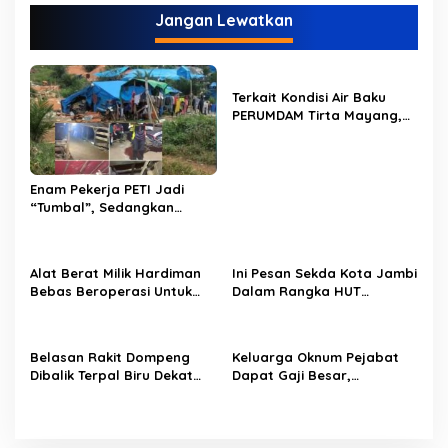
i
Jangan Lewatkan
g
a
s
Terkait Kondisi Air Baku
i
PERUMDAM Tirta Mayang,
p
Ini Jawaban Dirut
PERUMDAM
o
s
Enam Pekerja PETI Jadi
“Tumbal”, Sedangkan
Lobang Tikus Lainnya di
Limbur Lubuk Mengkuang
Kembali Beroperasi
Alat Berat Milik Hardiman
Ini Pesan Sekda Kota Jambi
Bebas Beroperasi Untuk
Dalam Rangka HUT
Ngupas Dongfeng di SPB
PERUMDAM Kota Jambi Ke-
Dusun Lembah Kuamang
52
Belasan Rakit Dompeng
Keluarga Oknum Pejabat
Dibalik Terpal Biru Dekat
Dapat Gaji Besar,
Jembatan Kembar Sungai
Beberapa PPPK Paruh
Buluh Hangus Dimakan
Waktu di Bappeda Merasa
Sijago Merah
di Anak Tirikan