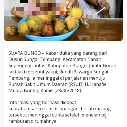
j
i
R
a
m
b
u
t
a
n
SUARA BUNGO – Kabar duka yang datang dari
,
R
Dusun Sungai Tembang, Kecamatan Tanah
e
Sepenggal Lintas, Kabupaten Bungo, Jambi. Bocah
n
laki-laki tersebut yakni, Rendi (3) warga Sungai
d
Tembang, ia meninggal di perjalanan menuju
i
Rumah Sakit Umum Daerah (RSUD) H. Hanafie
W
a
Muara Bungo, Kamis (28/06/2018).
r
g
Informasi yang berhasil didapat
a
suarabutesarko.com di lapangan, bocah malang
S
tersebut meninggal dunia setelah menelan biji
u
n
rambutan dirumahnya.
g