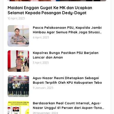
Maidani Enggan Gugat Ke MK dan Ucapkan
Selamat Kepada Pasangan Dedy-Dayat
10 April, 2025
Pasca Pelaksanaan PSU, Kapolda Jambi
Himbau Agar Semua Pihak Jaga Situasi
Kamtibmas
6 April, 2025
Kapolres Bungo Pastikan PSU Berjalan
Lancar dan Aman
3 April, 2025
Agus-Nazar Resmi Ditetapkan Sebagai
Bupati Terpilih Oleh KPU Kabupaten Tebo
9 Januari, 2025
Berdasarkan Real Count Internal, Agus-
Nazar Unggul 61 Persen dari Aspan-Tono
Hanya 39 Persen
28 November, 2024