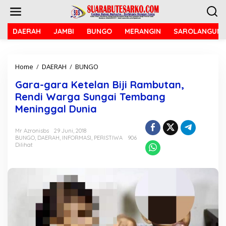
L
e
w
a
DAERAH
JAMBI
BUNGO
MERANGIN
SAROLANGUN
t
i
k
Home
/
DAERAH
/
BUNGO
G
e
a
k
Gara-gara Ketelan Biji Rambutan,
r
o
a
n
Rendi Warga Sungai Tembang
-
t
Meninggal Dunia
g
e
a
n
r
Mr Azronisbs
29 Juni, 2018
BUNGO
,
DAERAH
,
INFORMASI
,
PERISTIWA
906
a
Dilihat
K
e
t
e
l
a
n
B
i