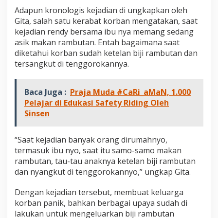
a
Adapun kronologis kejadian di ungkapkan oleh
i
Gita, salah satu kerabat korban mengatakan, saat
T
kejadian rendy bersama ibu nya memang sedang
e
m
asik makan rambutan. Entah bagaimana saat
b
diketahui korban sudah ketelan biji rambutan dan
a
tersangkut di tenggorokannya.
n
g
M
Baca Juga :
Praja Muda #CaRi_aMaN, 1.000
e
n
Pelajar di Edukasi Safety Riding Oleh
i
Sinsen
n
g
g
“Saat kejadian banyak orang dirumahnyo,
a
termasuk ibu nyo, saat itu samo-samo makan
l
rambutan, tau-tau anaknya ketelan biji rambutan
D
dan nyangkut di tenggorokannyo,” ungkap Gita.
u
n
i
Dengan kejadian tersebut, membuat keluarga
a
korban panik, bahkan berbagai upaya sudah di
lakukan untuk mengeluarkan biji rambutan