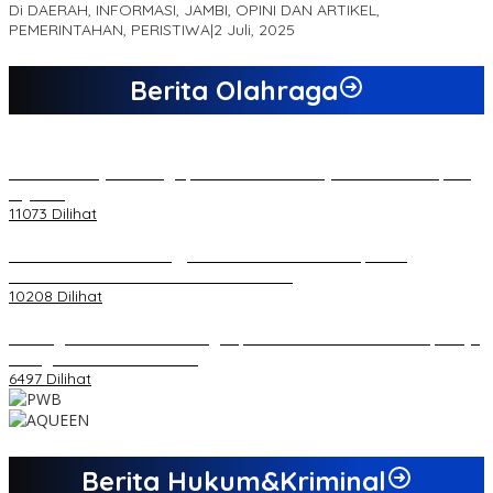
Di DAERAH, INFORMASI, JAMBI, OPINI DAN ARTIKEL,
PEMERINTAHAN, PERISTIWA
|
2 Juli, 2025
Berita Olahraga
20 Atlet Muaythai Sungaipenuh Akan Ikuti Kejuaraan Pra Porprov
di Jambi
11073 Dilihat
Koordinator PMMD Yogyakarta Seru Kaum Muda, Gesa
Kemandirian Ekonomi dan Inovasi Desa
10208 Dilihat
Dukungan Cabor Terus Mengalir, Zuwanda Semakin Mantap Maju
sebagai Calon Ketua KONI
6497 Dilihat
Berita Hukum&Kriminal