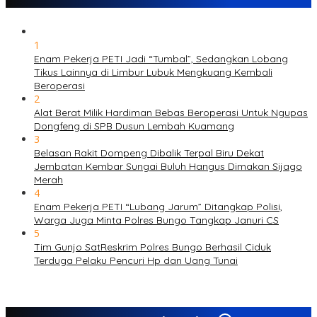
1
Enam Pekerja PETI Jadi “Tumbal”, Sedangkan Lobang
Tikus Lainnya di Limbur Lubuk Mengkuang Kembali
Beroperasi
2
Alat Berat Milik Hardiman Bebas Beroperasi Untuk Ngupas
Dongfeng di SPB Dusun Lembah Kuamang
3
Belasan Rakit Dompeng Dibalik Terpal Biru Dekat
Jembatan Kembar Sungai Buluh Hangus Dimakan Sijago
Merah
4
Enam Pekerja PETI “Lubang Jarum” Ditangkap Polisi,
Warga Juga Minta Polres Bungo Tangkap Januri CS
5
Tim Gunjo SatReskrim Polres Bungo Berhasil Ciduk
Terduga Pelaku Pencuri Hp dan Uang Tunai