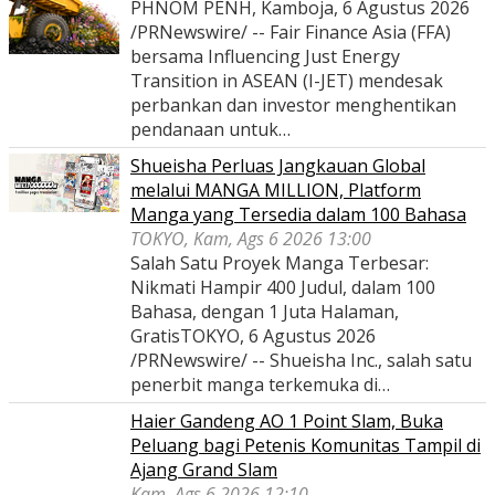
PHNOM PENH, Kamboja, 6 Agustus 2026
/PRNewswire/ -- Fair Finance Asia (FFA)
bersama Influencing Just Energy
Transition in ASEAN (I-JET) mendesak
perbankan dan investor menghentikan
pendanaan untuk…
Shueisha Perluas Jangkauan Global
melalui MANGA MILLION, Platform
Manga yang Tersedia dalam 100 Bahasa
TOKYO, Kam, Ags 6 2026 13:00
Salah Satu Proyek Manga Terbesar:
Nikmati Hampir 400 Judul, dalam 100
Bahasa, dengan 1 Juta Halaman,
GratisTOKYO, 6 Agustus 2026
/PRNewswire/ -- Shueisha Inc., salah satu
penerbit manga terkemuka di…
Haier Gandeng AO 1 Point Slam, Buka
Peluang bagi Petenis Komunitas Tampil di
Ajang Grand Slam
Kam, Ags 6 2026 12:10