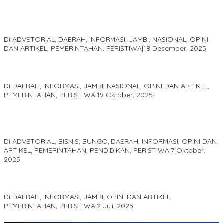
Kinerja Terukur dan Dampak Nyata: Mengapa Al Haris Disebut
sebagai Salah Satu Gubernur Paling Efektif di Indonesia Tahun
2025
Di ADVETORIAL, DAERAH, INFORMASI, JAMBI, NASIONAL, OPINI
DAN ARTIKEL, PEMERINTAHAN, PERISTIWA
|
18 Desember, 2025
Pelaminan Pengantin dan Baju Adat Melayu Jambi, Refleksi
Akademis Seminar Lembaga Adat Melayu (LAM) Jambi
Di DAERAH, INFORMASI, JAMBI, NASIONAL, OPINI DAN ARTIKEL,
PEMERINTAHAN, PERISTIWA
|
19 Oktober, 2025
Kampus IAK Setih Setio Raih Hibah PKM PMM Melalui
Optimalisasi Produk Unggulan Desa Berbasis Digital di Desa
Suka Jaya
Di ADVETORIAL, BISNIS, BUNGO, DAERAH, INFORMASI, OPINI DAN
ARTIKEL, PEMERINTAHAN, PENDIDIKAN, PERISTIWA
|
7 Oktober,
2025
MEWUJUDKAN KEPARIWISATAAN KAWASAN KOMPLEK CANDI
MUARO JAMBI SEBAGAI SUMBER PERTUMBUHAN EKONOMI BARU
Di DAERAH, INFORMASI, JAMBI, OPINI DAN ARTIKEL,
PEMERINTAHAN, PERISTIWA
|
2 Juli, 2025