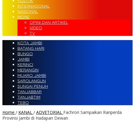
POLITIK
INTERNASIONAL
NASIONAL
MORE
OPINI DAN ARTIKEL
VIDEO
TV
KOTA JAMBI
BATANG HARI
BUNGO
JAMBI
KERINCI
MERANGIN
MUARO JAMBI
SAROLANGUN
SUNGAI PENUH
TANJABBAR
TANJABTIM
TEBO
Home
/
KANAL
/
ADVETORIAL
Fachrori Sampaikan Ranperda
Provinsi Jambi di Hadapan Dewan