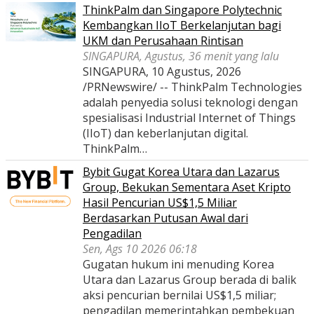
ThinkPalm dan Singapore Polytechnic
Kembangkan IIoT Berkelanjutan bagi
UKM dan Perusahaan Rintisan
SINGAPURA, Agustus, 36 menit yang lalu
SINGAPURA, 10 Agustus, 2026
/PRNewswire/ -- ThinkPalm Technologies
adalah penyedia solusi teknologi dengan
spesialisasi Industrial Internet of Things
(IIoT) dan keberlanjutan digital.
ThinkPalm…
Bybit Gugat Korea Utara dan Lazarus
Group, Bekukan Sementara Aset Kripto
Hasil Pencurian US$1,5 Miliar
Berdasarkan Putusan Awal dari
Pengadilan
Sen, Ags 10 2026 06:18
Gugatan hukum ini menuding Korea
Utara dan Lazarus Group berada di balik
aksi pencurian bernilai US$1,5 miliar;
pengadilan memerintahkan pembekuan