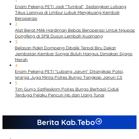
1
Enam Pekerja PETI Jadi “Tumbal”, Sedangkan Lobang
Tikus Lainnya di Limbur Lubuk Mengkuang Kembali
Beroperasi
2
Alat Berat Milik Hardiman Bebas Beroperasi Untuk Ngupas
Dongfeng di SPB Dusun Lembah Kuamang
3
Belasan Rakit Dompeng Dibalik Terpal Biru Dekat
Jembatan Kembar Sungai Buluh Hangus Dimakan Sijago
Merah
4
Enam Pekerja PETI “Lubang Jarum” Ditangkap Polisi,
Warga Juga Minta Polres Bungo Tangkap Januri CS
5
Tim Gunjo SatReskrim Polres Bungo Berhasil Ciduk
Terduga Pelaku Pencuri Hp dan Uang Tunai
Berita Kab.Tebo