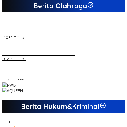
Berita Olahraga
20 Atlet Muaythai Sungaipenuh Akan Ikuti Kejuaraan Pra Porprov
di Jambi
11085 Dilihat
Koordinator PMMD Yogyakarta Seru Kaum Muda, Gesa
Kemandirian Ekonomi dan Inovasi Desa
10214 Dilihat
Dukungan Cabor Terus Mengalir, Zuwanda Semakin Mantap Maju
sebagai Calon Ketua KONI
6507 Dilihat
Berita Hukum&Kriminal