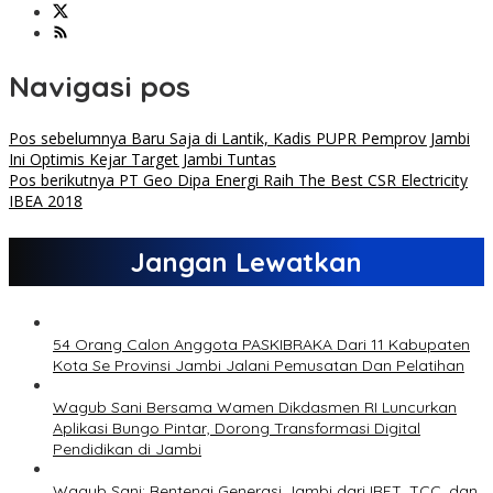
Navigasi pos
Pos sebelumnya
Baru Saja di Lantik, Kadis PUPR Pemprov Jambi
Ini Optimis Kejar Target Jambi Tuntas
Pos berikutnya
PT Geo Dipa Energi Raih The Best CSR Electricity
IBEA 2018
Jangan Lewatkan
54 Orang Calon Anggota PASKIBRAKA Dari 11 Kabupaten
Kota Se Provinsi Jambi Jalani Pemusatan Dan Pelatihan
Wagub Sani Bersama Wamen Dikdasmen RI Luncurkan
Aplikasi Bungo Pintar, Dorong Transformasi Digital
Pendidikan di Jambi
Wagub Sani: Bentengi Generasi Jambi dari IRET, TCC, dan