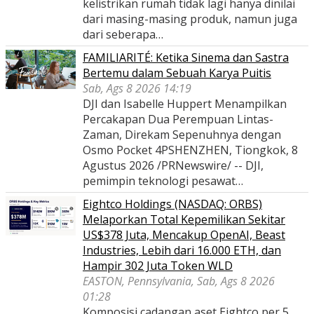
kelistrikan rumah tidak lagi hanya dinilai
dari masing-masing produk, namun juga
dari seberapa…
FAMILIARITÉ: Ketika Sinema dan Sastra
Bertemu dalam Sebuah Karya Puitis
Sab, Ags 8 2026 14:19
DJI dan Isabelle Huppert Menampilkan
Percakapan Dua Perempuan Lintas-
Zaman, Direkam Sepenuhnya dengan
Osmo Pocket 4PSHENZHEN, Tiongkok, 8
Agustus 2026 /PRNewswire/ -- DJI,
pemimpin teknologi pesawat…
Eightco Holdings (NASDAQ: ORBS)
Melaporkan Total Kepemilikan Sekitar
US$378 Juta, Mencakup OpenAI, Beast
Industries, Lebih dari 16.000 ETH, dan
Hampir 302 Juta Token WLD
EASTON, Pennsylvania, Sab, Ags 8 2026
01:28
Komposisi cadangan aset Eightco per 5