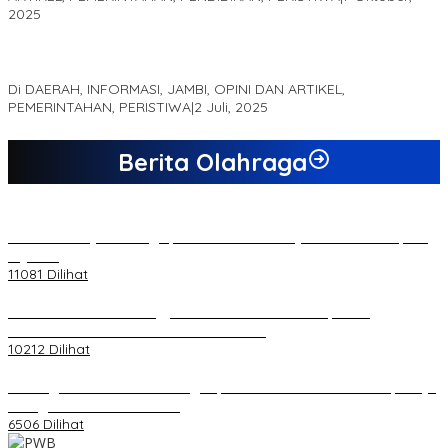
2025
MEWUJUDKAN KEPARIWISATAAN KAWASAN KOMPLEK CANDI
MUARO JAMBI SEBAGAI SUMBER PERTUMBUHAN EKONOMI BARU
Di DAERAH, INFORMASI, JAMBI, OPINI DAN ARTIKEL,
PEMERINTAHAN, PERISTIWA
|
2 Juli, 2025
Berita Olahraga
20 Atlet Muaythai Sungaipenuh Akan Ikuti Kejuaraan Pra Porprov
di Jambi
11081 Dilihat
Koordinator PMMD Yogyakarta Seru Kaum Muda, Gesa
Kemandirian Ekonomi dan Inovasi Desa
10212 Dilihat
Dukungan Cabor Terus Mengalir, Zuwanda Semakin Mantap Maju
sebagai Calon Ketua KONI
6506 Dilihat