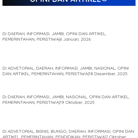
Jejak 69 Tahun dan Manifesto Pembaharuan di Era Al Haris –
Sani
Di DAERAH, INFORMASI, JAMBI, OPINI DAN ARTIKEL,
PEMERINTAHAN, PERISTIWA
|
6 Januari, 2026
Kinerja Terukur dan Dampak Nyata: Mengapa Al Haris Disebut
sebagai Salah Satu Gubernur Paling Efektif di Indonesia Tahun
2025
Di ADVETORIAL, DAERAH, INFORMASI, JAMBI, NASIONAL, OPINI
DAN ARTIKEL, PEMERINTAHAN, PERISTIWA
|
18 Desember, 2025
Pelaminan Pengantin dan Baju Adat Melayu Jambi, Refleksi
Akademis Seminar Lembaga Adat Melayu (LAM) Jambi
Di DAERAH, INFORMASI, JAMBI, NASIONAL, OPINI DAN ARTIKEL,
PEMERINTAHAN, PERISTIWA
|
19 Oktober, 2025
Kampus IAK Setih Setio Raih Hibah PKM PMM Melalui
Optimalisasi Produk Unggulan Desa Berbasis Digital di Desa
Suka Jaya
Di ADVETORIAL, BISNIS, BUNGO, DAERAH, INFORMASI, OPINI DAN
ARTIKEL, PEMERINTAHAN, PENDIDIKAN, PERISTIWA
|
7 Oktober,