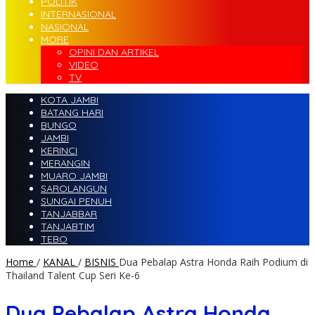
POLITIK
INTERNASIONAL
NASIONAL
MORE
OPINI DAN ARTIKEL
VIDEO
TV
KOTA JAMBI
BATANG HARI
BUNGO
JAMBI
KERINCI
MERANGIN
MUARO JAMBI
SAROLANGUN
SUNGAI PENUH
TANJABBAR
TANJABTIM
TEBO
Home
/
KANAL
/
BISNIS
Dua Pebalap Astra Honda Raih Podium di
Thailand Talent Cup Seri Ke-6
Dua Pebalap Astra Honda