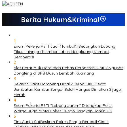
Berita Hukum&Kriminal
1
Enam Pekerja PETI Jadi “Tumbal”, Sedangkan Lobang
Tikus Lainnya di Limbur Lubuk Mengkuang Kembali
Beroperasi
2
Alat Berat Milik Hardiman Bebas Beroperasi Untuk Ngupas
Dongfeng di SPB Dusun Lembah Kuamang
3
Belasan Rakit Dompeng Dibalik Terpal Biru Dekat
Jembatan Kembar Sungai Buluh Hangus Dimakan Sijago
Merah
4
Enam Pekerja PETI “Lubang Jarum” Ditangkap Polisi,
Warga Juga Minta Polres Bungo Tangkap Januri CS
5
Tim Gunjo SatReskrim Polres Bungo Berhasil Ciduk