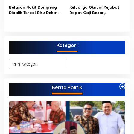
Belasan Rakit Dompeng
Keluarga Oknum Pejabat
Dibalik Terpal Biru Dekat
Dapat Gaji Besar,
Jembatan Kembar Sungai
Beberapa PPPK Paruh
Buluh Hangus Dimakan
Waktu di Bappeda Merasa
Sijago Merah
di Anak Tirikan
Kategori
K
a
t
e
g
Berita Politik
o
r
i