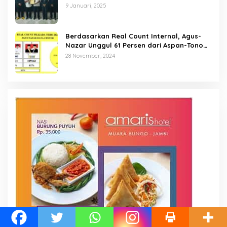
9 Januari, 2025
Berdasarkan Real Count Internal, Agus-
Nazar Unggul 61 Persen dari Aspan-Tono
Hanya 39 Persen
28 November, 2024