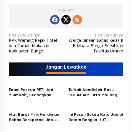
Ikuti Kami
N
Pos sebelumnya
Pos berikutnya
KPK Warning Pajak Hotel
Warga Binaan Lapas Kelas II
a
dan Rumah Makan di
B Muara Bungo Bersihkan
v
Kabupaten Bungo
Fasilitas Umum
i
Jangan Lewatkan
g
a
s
Enam Pekerja PETI Jadi
Terkait Kondisi Air Baku
i
“Tumbal”, Sedangkan
PERUMDAM Tirta Mayang,
p
Lobang Tikus Lainnya di
Ini Jawaban Dirut
Limbur Lubuk Mengkuang
PERUMDAM
o
Kembali Beroperasi
Alat Berat Milik Hardiman
Ini Pesan Sekda Kota Jambi
s
Bebas Beroperasi Untuk
Dalam Rangka HUT
Ngupas Dongfeng di SPB
PERUMDAM Kota Jambi Ke-
Dusun Lembah Kuamang
52