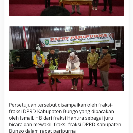
F
r
a
k
s
i
T
e
r
h
a
d
a
p
R
a
n
p
e
Persetujuan tersebut disampaikan oleh fraksi-
r
d
fraksi DPRD Kabupaten Bungo yang dibacakan
a
oleh Ismail, HB dari fraksi Hanura sebagai juru
P
bicara dan mewakili fraksi-fraksi DPRD Kabupaten
e
Bungo dalam rapat paripurna.
r