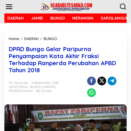
L
e
w
a
DAERAH
JAMBI
BUNGO
MERANGIN
SAROLANGUN
t
i
k
Home
/
DAERAH
/
BUNGO
D
e
P
k
DPRD Bungo Gelar Paripurna
R
o
D
n
Penyampaian Kata Akhir Fraksi
B
t
Terhadap Ranperda Perubahan APBD
u
e
Tahun 2018
n
n
g
o
Mr Azronisbs
6 September, 2018
G
ADVETORIAL
,
BUNGO
,
DAERAH
,
e
PEMERINTAHAN
581 Dilihat
l
a
r
P
a
r
i