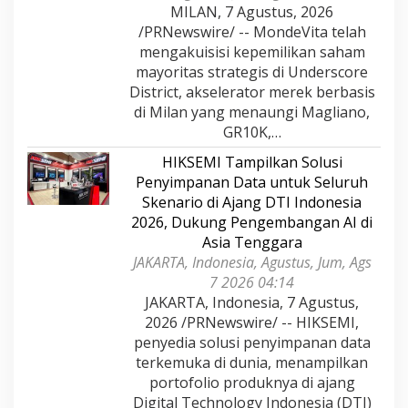
MILAN, 7 Agustus, 2026
/PRNewswire/ -- MondeVita telah
mengakuisisi kepemilikan saham
mayoritas strategis di Underscore
District, akselerator merek berbasis
di Milan yang menaungi Magliano,
GR10K,…
HIKSEMI Tampilkan Solusi
Penyimpanan Data untuk Seluruh
Skenario di Ajang DTI Indonesia
2026, Dukung Pengembangan AI di
Asia Tenggara
JAKARTA, Indonesia, Agustus, Jum, Ags
7 2026 04:14
JAKARTA, Indonesia, 7 Agustus,
2026 /PRNewswire/ -- HIKSEMI,
penyedia solusi penyimpanan data
terkemuka di dunia, menampilkan
portofolio produknya di ajang
Digital Technology Indonesia (DTI)