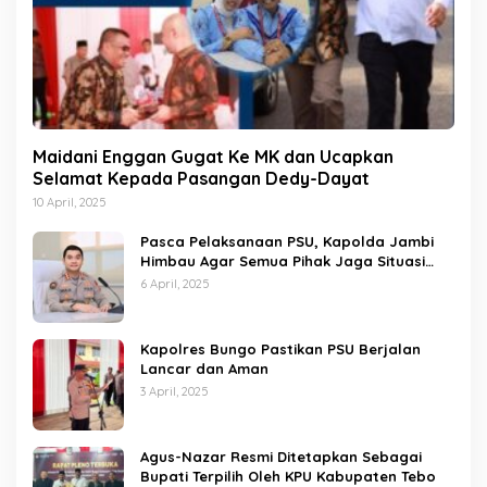
Maidani Enggan Gugat Ke MK dan Ucapkan
Selamat Kepada Pasangan Dedy-Dayat
10 April, 2025
Pasca Pelaksanaan PSU, Kapolda Jambi
Himbau Agar Semua Pihak Jaga Situasi
Kamtibmas
6 April, 2025
Kapolres Bungo Pastikan PSU Berjalan
Lancar dan Aman
3 April, 2025
Agus-Nazar Resmi Ditetapkan Sebagai
Bupati Terpilih Oleh KPU Kabupaten Tebo