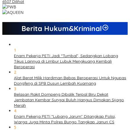
6507 Dilihat
Berita Hukum&Kriminal
1
Enam Pekerja PETI Jadi “Tumbal”, Sedangkan Lobang
Tikus Lainnya di Limbur Lubuk Mengkuang Kembali
Beroperasi
2
Alat Berat Milik Hardiman Bebas Beroperasi Untuk Ngupas
Dongfeng di SPB Dusun Lembah Kuamang
3
Belasan Rakit Dompeng Dibalik Terpal Biru Dekat
Jembatan Kembar Sungai Buluh Hangus Dimakan Sijago
Merah
4
Enam Pekerja PETI “Lubang Jarum” Ditangkap Polisi,
Warga Juga Minta Polres Bungo Tangkap Januri CS
5