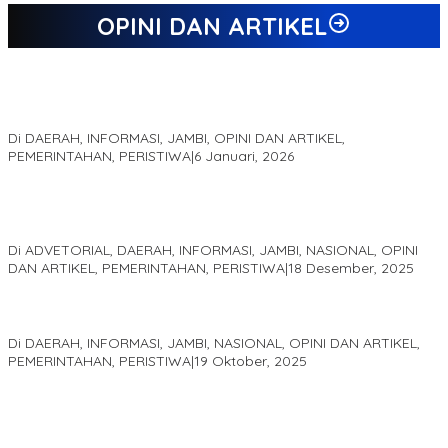
OPINI DAN ARTIKEL
Jejak 69 Tahun dan Manifesto Pembaharuan di Era Al Haris –
Sani
Di DAERAH, INFORMASI, JAMBI, OPINI DAN ARTIKEL,
PEMERINTAHAN, PERISTIWA
|
6 Januari, 2026
Kinerja Terukur dan Dampak Nyata: Mengapa Al Haris Disebut
sebagai Salah Satu Gubernur Paling Efektif di Indonesia Tahun
2025
Di ADVETORIAL, DAERAH, INFORMASI, JAMBI, NASIONAL, OPINI
DAN ARTIKEL, PEMERINTAHAN, PERISTIWA
|
18 Desember, 2025
Pelaminan Pengantin dan Baju Adat Melayu Jambi, Refleksi
Akademis Seminar Lembaga Adat Melayu (LAM) Jambi
Di DAERAH, INFORMASI, JAMBI, NASIONAL, OPINI DAN ARTIKEL,
PEMERINTAHAN, PERISTIWA
|
19 Oktober, 2025
Kampus IAK Setih Setio Raih Hibah PKM PMM Melalui
Optimalisasi Produk Unggulan Desa Berbasis Digital di Desa
Suka Jaya