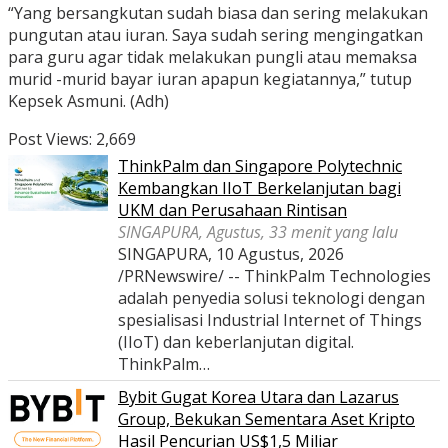
“Yang bersangkutan sudah biasa dan sering melakukan
pungutan atau iuran. Saya sudah sering mengingatkan
para guru agar tidak melakukan pungli atau memaksa
murid -murid bayar iuran apapun kegiatannya,” tutup
Kepsek Asmuni. (Adh)
Post Views:
2,669
ThinkPalm dan Singapore Polytechnic
Kembangkan IIoT Berkelanjutan bagi
UKM dan Perusahaan Rintisan
SINGAPURA, Agustus, 33 menit yang lalu
SINGAPURA, 10 Agustus, 2026
/PRNewswire/ -- ThinkPalm Technologies
adalah penyedia solusi teknologi dengan
spesialisasi Industrial Internet of Things
(IIoT) dan keberlanjutan digital.
ThinkPalm…
Bybit Gugat Korea Utara dan Lazarus
Group, Bekukan Sementara Aset Kripto
Hasil Pencurian US$1,5 Miliar