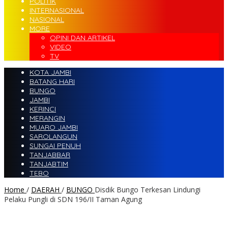
POLITIK
INTERNASIONAL
NASIONAL
MORE
OPINI DAN ARTIKEL
VIDEO
TV
KOTA JAMBI
BATANG HARI
BUNGO
JAMBI
KERINCI
MERANGIN
MUARO JAMBI
SAROLANGUN
SUNGAI PENUH
TANJABBAR
TANJABTIM
TEBO
Home
/
DAERAH
/
BUNGO
Disdik Bungo Terkesan Lindungi
Pelaku Pungli di SDN 196/II Taman Agung