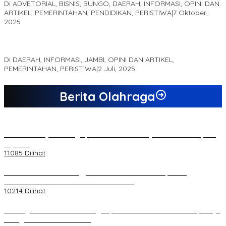
Di ADVETORIAL, BISNIS, BUNGO, DAERAH, INFORMASI, OPINI DAN
ARTIKEL, PEMERINTAHAN, PENDIDIKAN, PERISTIWA
|
7 Oktober,
2025
MEWUJUDKAN KEPARIWISATAAN KAWASAN KOMPLEK CANDI
MUARO JAMBI SEBAGAI SUMBER PERTUMBUHAN EKONOMI BARU
Di DAERAH, INFORMASI, JAMBI, OPINI DAN ARTIKEL,
PEMERINTAHAN, PERISTIWA
|
2 Juli, 2025
Berita Olahraga
20 Atlet Muaythai Sungaipenuh Akan Ikuti Kejuaraan Pra Porprov
di Jambi
11085 Dilihat
Koordinator PMMD Yogyakarta Seru Kaum Muda, Gesa
Kemandirian Ekonomi dan Inovasi Desa
10214 Dilihat
Dukungan Cabor Terus Mengalir, Zuwanda Semakin Mantap Maju
sebagai Calon Ketua KONI