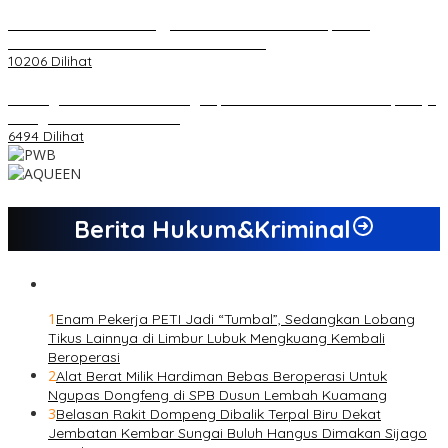
Koordinator PMMD Yogyakarta Seru Kaum Muda, Gesa
Kemandirian Ekonomi dan Inovasi Desa
10206 Dilihat
Dukungan Cabor Terus Mengalir, Zuwanda Semakin Mantap Maju
sebagai Calon Ketua KONI
6494 Dilihat
Berita Hukum&Kriminal
1
Enam Pekerja PETI Jadi “Tumbal”, Sedangkan Lobang
Tikus Lainnya di Limbur Lubuk Mengkuang Kembali
Beroperasi
2
Alat Berat Milik Hardiman Bebas Beroperasi Untuk
Ngupas Dongfeng di SPB Dusun Lembah Kuamang
3
Belasan Rakit Dompeng Dibalik Terpal Biru Dekat
Jembatan Kembar Sungai Buluh Hangus Dimakan Sijago