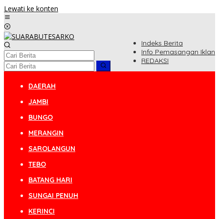
Lewati ke konten
Indeks Berita
Info Pemasangan Iklan
REDAKSI
DAERAH
JAMBI
BUNGO
MERANGIN
SAROLANGUN
TEBO
BATANG HARI
SUNGAI PENUH
KERINCI