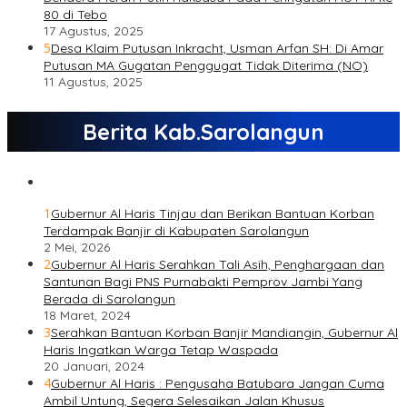
80 di Tebo
17 Agustus, 2025
5
Desa Klaim Putusan Inkracht, Usman Arfan SH: Di Amar
Putusan MA Gugatan Penggugat Tidak Diterima (NO)
11 Agustus, 2025
Berita Kab.Sarolangun
1
Gubernur Al Haris Tinjau dan Berikan Bantuan Korban
Terdampak Banjir di Kabupaten Sarolangun
2 Mei, 2026
2
Gubernur Al Haris Serahkan Tali Asih, Penghargaan dan
Santunan Bagi PNS Purnabakti Pemprov Jambi Yang
Berada di Sarolangun
18 Maret, 2024
3
Serahkan Bantuan Korban Banjir Mandiangin, Gubernur Al
Haris Ingatkan Warga Tetap Waspada
20 Januari, 2024
4
Gubernur Al Haris : Pengusaha Batubara Jangan Cuma
Ambil Untung, Segera Selesaikan Jalan Khusus