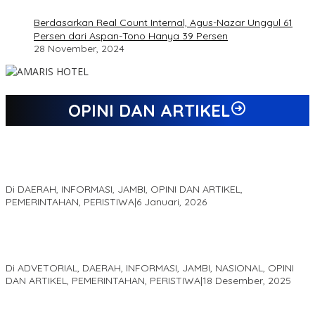
Berdasarkan Real Count Internal, Agus-Nazar Unggul 61
Persen dari Aspan-Tono Hanya 39 Persen
28 November, 2024
OPINI DAN ARTIKEL
Jejak 69 Tahun dan Manifesto Pembaharuan di Era Al Haris –
Sani
Di DAERAH, INFORMASI, JAMBI, OPINI DAN ARTIKEL,
PEMERINTAHAN, PERISTIWA
|
6 Januari, 2026
Kinerja Terukur dan Dampak Nyata: Mengapa Al Haris Disebut
sebagai Salah Satu Gubernur Paling Efektif di Indonesia Tahun
2025
Di ADVETORIAL, DAERAH, INFORMASI, JAMBI, NASIONAL, OPINI
DAN ARTIKEL, PEMERINTAHAN, PERISTIWA
|
18 Desember, 2025
Pelaminan Pengantin dan Baju Adat Melayu Jambi, Refleksi