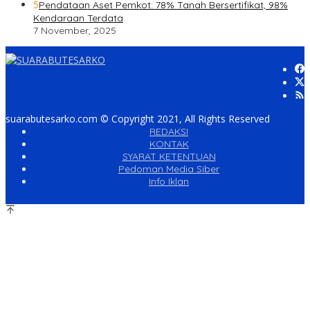
5
Pendataan Aset Pemkot: 78% Tanah Bersertifikat, 98%
Kendaraan Terdata
7 November, 2025
suarabutesarko.com © Copyright 2021, All Rights Reserved
REDAKSI
KONTAK
SYARAT KETENTUAN
Pedoman Media Siber
Info Iklan