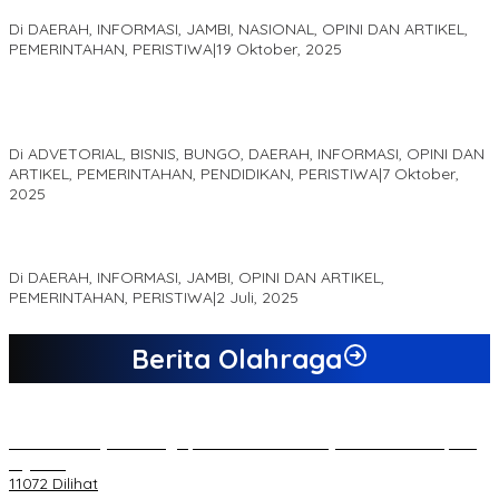
Akademis Seminar Lembaga Adat Melayu (LAM) Jambi
Di DAERAH, INFORMASI, JAMBI, NASIONAL, OPINI DAN ARTIKEL,
PEMERINTAHAN, PERISTIWA
|
19 Oktober, 2025
Kampus IAK Setih Setio Raih Hibah PKM PMM Melalui
Optimalisasi Produk Unggulan Desa Berbasis Digital di Desa
Suka Jaya
Di ADVETORIAL, BISNIS, BUNGO, DAERAH, INFORMASI, OPINI DAN
ARTIKEL, PEMERINTAHAN, PENDIDIKAN, PERISTIWA
|
7 Oktober,
2025
MEWUJUDKAN KEPARIWISATAAN KAWASAN KOMPLEK CANDI
MUARO JAMBI SEBAGAI SUMBER PERTUMBUHAN EKONOMI BARU
Di DAERAH, INFORMASI, JAMBI, OPINI DAN ARTIKEL,
PEMERINTAHAN, PERISTIWA
|
2 Juli, 2025
Berita Olahraga
20 Atlet Muaythai Sungaipenuh Akan Ikuti Kejuaraan Pra Porprov
di Jambi
11072 Dilihat