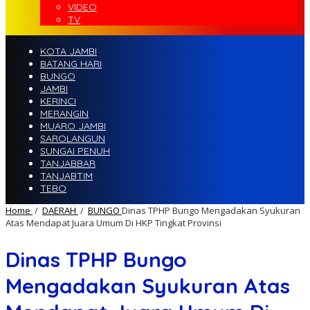
VIDEO
TV
KOTA JAMBI
BATANG HARI
BUNGO
JAMBI
KERINCI
MERANGIN
MUARO JAMBI
SAROLANGUN
SUNGAI PENUH
TANJABBAR
TANJABTIM
TEBO
Home
/
DAERAH
/
BUNGO
Dinas TPHP Bungo Mengadakan Syukuran
Atas Mendapat Juara Umum Di HKP Tingkat Provinsi
Dinas TPHP Bungo
Mengadakan Syukuran Atas