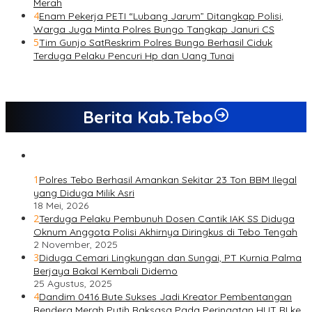
Merah
4
Enam Pekerja PETI “Lubang Jarum” Ditangkap Polisi,
Warga Juga Minta Polres Bungo Tangkap Januri CS
5
Tim Gunjo SatReskrim Polres Bungo Berhasil Ciduk
Terduga Pelaku Pencuri Hp dan Uang Tunai
Berita Kab.Tebo
1
Polres Tebo Berhasil Amankan Sekitar 23 Ton BBM Ilegal
yang Diduga Milik Asri
18 Mei, 2026
2
Terduga Pelaku Pembunuh Dosen Cantik IAK SS Diduga
Oknum Anggota Polisi Akhirnya Diringkus di Tebo Tengah
2 November, 2025
3
Diduga Cemari Lingkungan dan Sungai, PT Kurnia Palma
Berjaya Bakal Kembali Didemo
25 Agustus, 2025
4
Dandim 0416 Bute Sukses Jadi Kreator Pembentangan
Bendera Merah Putih Raksasa Pada Peringatan HUT RI ke