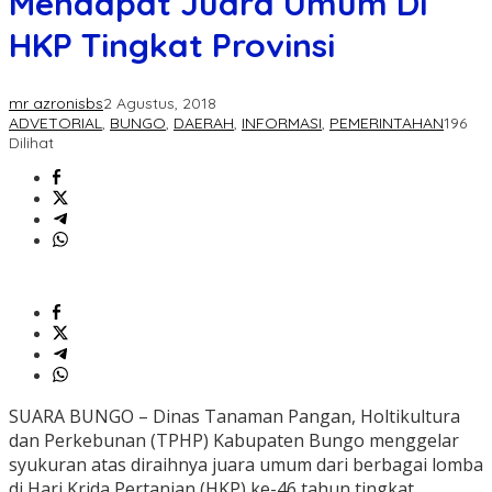
Mendapat Juara Umum Di
HKP Tingkat Provinsi
mr azronisbs
2 Agustus, 2018
ADVETORIAL
,
BUNGO
,
DAERAH
,
INFORMASI
,
PEMERINTAHAN
196
Dilihat
SUARA BUNGO – Dinas Tanaman Pangan, Holtikultura
dan Perkebunan (TPHP) Kabupaten Bungo menggelar
syukuran atas diraihnya juara umum dari berbagai lomba
di Hari Krida Pertanian (HKP) ke-46 tahun tingkat