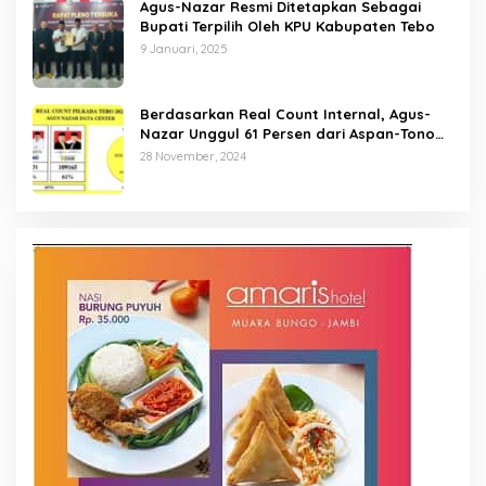
Agus-Nazar Resmi Ditetapkan Sebagai
Bupati Terpilih Oleh KPU Kabupaten Tebo
9 Januari, 2025
Berdasarkan Real Count Internal, Agus-
Nazar Unggul 61 Persen dari Aspan-Tono
Hanya 39 Persen
28 November, 2024