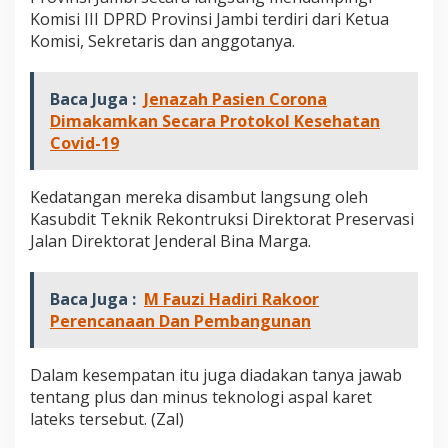
t
Komisi III DPRD Provinsi Jambi terdiri dari Ketua
L
Komisi, Sekretaris dan anggotanya.
a
t
e
Baca Juga :
Jenazah Pasien Corona
k
s
Dimakamkan Secara Protokol Kesehatan
d
Covid-19
i
K
e
Kedatangan mereka disambut langsung oleh
m
Kasubdit Teknik Rekontruksi Direktorat Preservasi
e
Jalan Direktorat Jenderal Bina Marga.
n
t
e
Baca Juga :
M Fauzi Hadiri Rakoor
r
i
Perencanaan Dan Pembangunan
a
n
P
Dalam kesempatan itu juga diadakan tanya jawab
U
tentang plus dan minus teknologi aspal karet
P
lateks tersebut. (Zal)
R