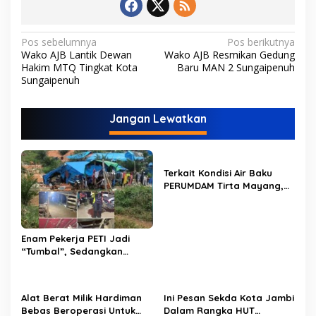
N
Pos sebelumnya
Pos berikutnya
Wako AJB Lantik Dewan
Wako AJB Resmikan Gedung
a
Hakim MTQ Tingkat Kota
Baru MAN 2 Sungaipenuh
v
Sungaipenuh
i
Jangan Lewatkan
g
a
s
Terkait Kondisi Air Baku
i
PERUMDAM Tirta Mayang,
p
Ini Jawaban Dirut
PERUMDAM
o
s
Enam Pekerja PETI Jadi
“Tumbal”, Sedangkan
Lobang Tikus Lainnya di
Limbur Lubuk Mengkuang
Kembali Beroperasi
Alat Berat Milik Hardiman
Ini Pesan Sekda Kota Jambi
Bebas Beroperasi Untuk
Dalam Rangka HUT