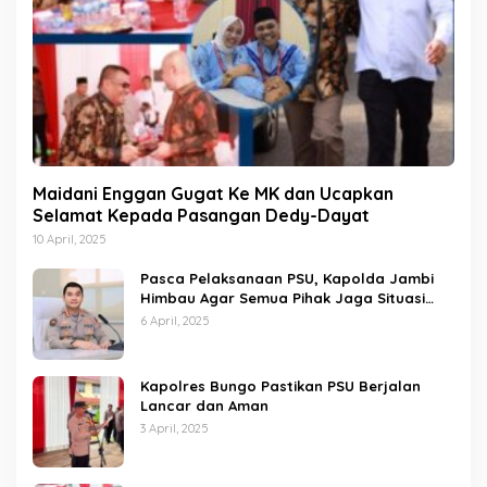
Maidani Enggan Gugat Ke MK dan Ucapkan
Selamat Kepada Pasangan Dedy-Dayat
10 April, 2025
Pasca Pelaksanaan PSU, Kapolda Jambi
Himbau Agar Semua Pihak Jaga Situasi
Kamtibmas
6 April, 2025
Kapolres Bungo Pastikan PSU Berjalan
Lancar dan Aman
3 April, 2025