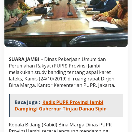
a
m
b
i
S
t
u
d
y
B
a
SUARA JAMBI
– Dinas Pekerjaan Umum dan
n
Perumahan Rakyat (PUPR) Provinsi Jambi
d
i
melakukan study banding tentang aspal karet
n
lateks, Kamis (24/10/2019) di ruang rapat Dirjen
g
Bina Marga, Kantor Kementerian PUPR, Jakarta.
A
s
p
Baca Juga :
Kadis PUPR Provinsi Jambi
a
Dampingi Gubernur Tinjau Danau Sipin
l
K
a
Kepala Bidang (Kabid) Bina Marga Dinas PUPR
r
e
Provinsi Jambi secara langsung mendampingi