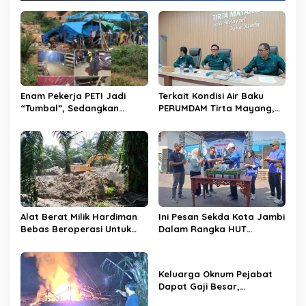
s
i
p
o
s
Enam Pekerja PETI Jadi
Terkait Kondisi Air Baku
“Tumbal”, Sedangkan
PERUMDAM Tirta Mayang,
Lobang Tikus Lainnya di
Ini Jawaban Dirut
Limbur Lubuk Mengkuang
PERUMDAM
Kembali Beroperasi
Alat Berat Milik Hardiman
Ini Pesan Sekda Kota Jambi
Bebas Beroperasi Untuk
Dalam Rangka HUT
Ngupas Dongfeng di SPB
PERUMDAM Kota Jambi Ke-
Dusun Lembah Kuamang
52
Keluarga Oknum Pejabat
Dapat Gaji Besar,
Beberapa PPPK Paruh