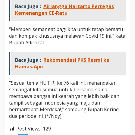
d
Baca Juga :
Airlangga Hartarto Pertegas
a
Kemenangan CE-Ratu
t
o
K
“Memberi semangat bagi kita untuk tetap bersatu
e
dan kompak khususnya melawan Covid 19 ini,” kata
n
e
Bupati Adirozal.
g
a
r
Baca Juga :
Rekomendasi PKS Resmi ke
a
Hamas-Apri
a
n
P
“Sesuai tema HUT RI ke 76 kali ini, menandakan
r
semangat kita semua untuk bersama-sama
e
s
membawa bangsa ini kearah yang lebih baik dan
i
tampil sebagai Indonesia yang maju dan
d
bermartabat..Merdeka!,” sambung Bupati Kerinci
e
dua periode ini. (*/Ndy)
n
R
I
Post Views:
129