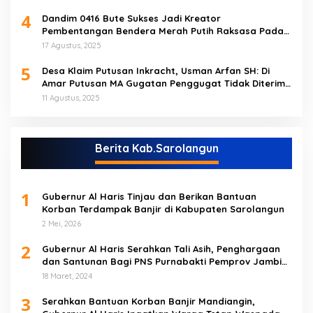
4
Dandim 0416 Bute Sukses Jadi Kreator
Pembentangan Bendera Merah Putih Raksasa Pada
Peringatan HUT RI ke 80 di Tebo
17 Agustus, 2025
5
Desa Klaim Putusan Inkracht, Usman Arfan SH: Di
Amar Putusan MA Gugatan Penggugat Tidak Diterima
(NO)
11 Agustus, 2025
Berita Kab.Sarolangun
1
Gubernur Al Haris Tinjau dan Berikan Bantuan
Korban Terdampak Banjir di Kabupaten Sarolangun
2 Mei, 2026
2
Gubernur Al Haris Serahkan Tali Asih, Penghargaan
dan Santunan Bagi PNS Purnabakti Pemprov Jambi
Yang Berada di Sarolangun
18 Maret, 2024
3
Serahkan Bantuan Korban Banjir Mandiangin,