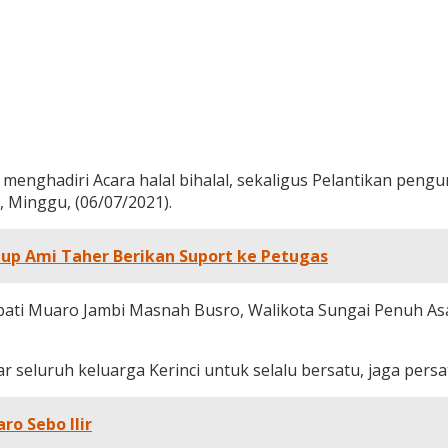
.Si menghadiri Acara halal bihalal, sekaligus Pelantikan p
 Minggu, (06/07/2021).
bup Ami Taher Berikan Suport ke Petugas
upati Muaro Jambi Masnah Busro, Walikota Sungai Penuh Asaf
r seluruh keluarga Kerinci untuk selalu bersatu, jaga pers
o Sebo Ilir