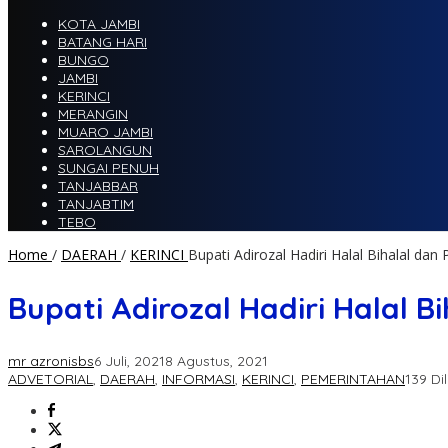
KOTA JAMBI
BATANG HARI
BUNGO
JAMBI
KERINCI
MERANGIN
MUARO JAMBI
SAROLANGUN
SUNGAI PENUH
TANJABBAR
TANJABTIM
TEBO
Home
/
DAERAH
/
KERINCI
Bupati Adirozal Hadiri Halal Bihalal da
Bupati Adirozal Hadiri Halal 
mr azronisbs
6 Juli, 2021
8 Agustus, 2021
ADVETORIAL
,
DAERAH
,
INFORMASI
,
KERINCI
,
PEMERINTAHAN
139 Dil