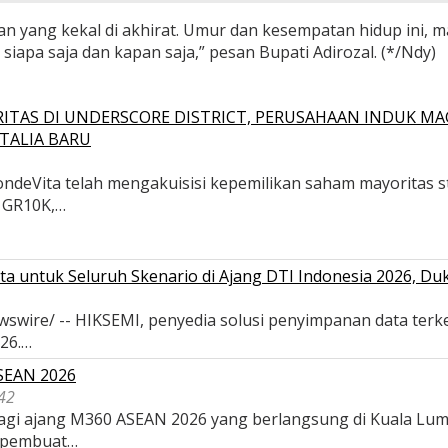
an yang kekal di akhirat. Umur dan kesempatan hidup ini, 
iapa saja dan kapan saja,” pesan Bupati Adirozal. (*/Ndy)
ITAS DI UNDERSCORE DISTRICT, PERUSAHAAN INDUK MA
TALIA BARU
deVita telah mengakuisisi kepemilikan saham mayoritas str
, GR10K,…
a untuk Seluruh Skenario di Ajang DTI Indonesia 2026, D
wswire/ -- HIKSEMI, penyedia solusi penyimpanan data terk
026.…
ASEAN 2026
42
 bagi ajang M360 ASEAN 2026 yang berlangsung di Kuala Lu
 pembuat…