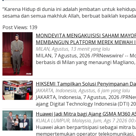
“Karena Hidup di dunia ini adalah jembatan untuk kehidup
sesama dan semua makhluk Allah, berbuat baiklah kepada s
Post Views:
139
MONDEVITA MENGAKUISISI SAHAM MAYOR
MEMBANGUN PLATFORM MEREK MEWAH I
MILAN, Agustus, 13 menit yang lalu
MILAN, 7 Agustus, 2026 /PRNewswire/ -- Mon
berbasis di Milan yang menaungi Magliano
HIKSEMI Tampilkan Solusi Penyimpanan Dat
JAKARTA, Indonesia, Agustus, 6 jam yang lalu
JAKARTA, Indonesia, 7 Agustus, 2026 /PRNe
ajang Digital Technology Indonesia (DTI) 2
Huawei Jadi Mitra bagi Ajang GSMA M360 
KUALA LUMPUR, Malaysia, Jum, Ags 7 2026 00:
Huawei akan berpartisipasi sebagai mitra
mempertemukan operator telekomunikasi,