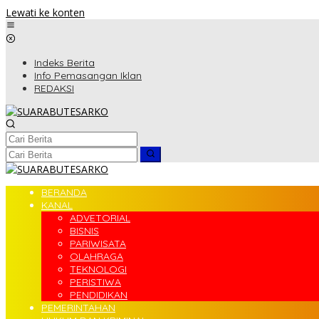
Lewati ke konten
Indeks Berita
Info Pemasangan Iklan
REDAKSI
BERANDA
KANAL
ADVETORIAL
BISNIS
PARIWISATA
OLAHRAGA
TEKNOLOGI
PERISTIWA
PENDIDIKAN
PEMERINTAHAN