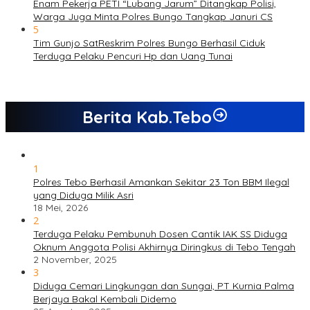
Enam Pekerja PETI “Lubang Jarum” Ditangkap Polisi,
Warga Juga Minta Polres Bungo Tangkap Januri CS
5
Tim Gunjo SatReskrim Polres Bungo Berhasil Ciduk
Terduga Pelaku Pencuri Hp dan Uang Tunai
Berita Kab.Tebo
1
Polres Tebo Berhasil Amankan Sekitar 23 Ton BBM Ilegal
yang Diduga Milik Asri
18 Mei, 2026
2
Terduga Pelaku Pembunuh Dosen Cantik IAK SS Diduga
Oknum Anggota Polisi Akhirnya Diringkus di Tebo Tengah
2 November, 2025
3
Diduga Cemari Lingkungan dan Sungai, PT Kurnia Palma
Berjaya Bakal Kembali Didemo