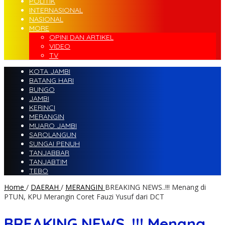
POLITIK
INTERNASIONAL
NASIONAL
MORE
OPINI DAN ARTIKEL
VIDEO
TV
KOTA JAMBI
BATANG HARI
BUNGO
JAMBI
KERINCI
MERANGIN
MUARO JAMBI
SAROLANGUN
SUNGAI PENUH
TANJABBAR
TANJABTIM
TEBO
Home
/
DAERAH
/
MERANGIN
BREAKING NEWS..!!! Menang di
PTUN, KPU Merangin Coret Fauzi Yusuf dari DCT
BREAKING NEWS..!!! Menang