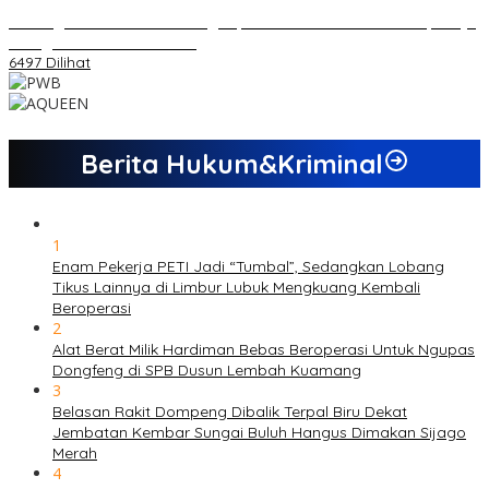
Dukungan Cabor Terus Mengalir, Zuwanda Semakin Mantap Maju
sebagai Calon Ketua KONI
6497 Dilihat
Berita Hukum&Kriminal
1
Enam Pekerja PETI Jadi “Tumbal”, Sedangkan Lobang
Tikus Lainnya di Limbur Lubuk Mengkuang Kembali
Beroperasi
2
Alat Berat Milik Hardiman Bebas Beroperasi Untuk Ngupas
Dongfeng di SPB Dusun Lembah Kuamang
3
Belasan Rakit Dompeng Dibalik Terpal Biru Dekat
Jembatan Kembar Sungai Buluh Hangus Dimakan Sijago
Merah
4