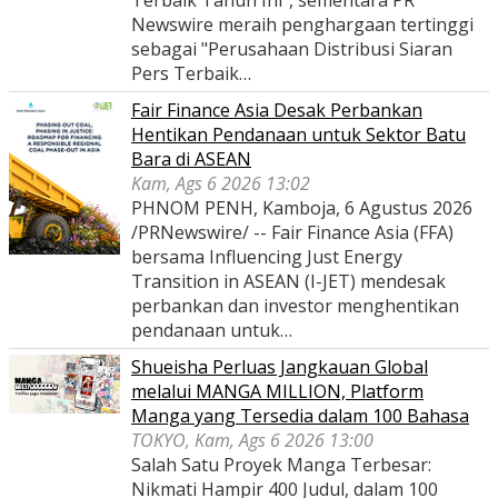
Terbaik Tahun Ini", sementara PR
Newswire meraih penghargaan tertinggi
sebagai "Perusahaan Distribusi Siaran
Pers Terbaik…
Fair Finance Asia Desak Perbankan
Hentikan Pendanaan untuk Sektor Batu
Bara di ASEAN
Kam, Ags 6 2026 13:02
PHNOM PENH, Kamboja, 6 Agustus 2026
/PRNewswire/ -- Fair Finance Asia (FFA)
bersama Influencing Just Energy
Transition in ASEAN (I-JET) mendesak
perbankan dan investor menghentikan
pendanaan untuk…
Shueisha Perluas Jangkauan Global
melalui MANGA MILLION, Platform
Manga yang Tersedia dalam 100 Bahasa
TOKYO, Kam, Ags 6 2026 13:00
Salah Satu Proyek Manga Terbesar:
Nikmati Hampir 400 Judul, dalam 100