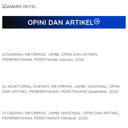
OPINI DAN ARTIKEL
Jejak 69 Tahun dan Manifesto Pembaharuan di Era Al Haris –
Sani
Di DAERAH, INFORMASI, JAMBI, OPINI DAN ARTIKEL,
PEMERINTAHAN, PERISTIWA
|
6 Januari, 2026
Kinerja Terukur dan Dampak Nyata: Mengapa Al Haris Disebut
sebagai Salah Satu Gubernur Paling Efektif di Indonesia Tahun
2025
Di ADVETORIAL, DAERAH, INFORMASI, JAMBI, NASIONAL, OPINI
DAN ARTIKEL, PEMERINTAHAN, PERISTIWA
|
18 Desember, 2025
Pelaminan Pengantin dan Baju Adat Melayu Jambi, Refleksi
Akademis Seminar Lembaga Adat Melayu (LAM) Jambi
Di DAERAH, INFORMASI, JAMBI, NASIONAL, OPINI DAN ARTIKEL,
PEMERINTAHAN, PERISTIWA
|
19 Oktober, 2025