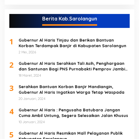
Berita Kab.Sarolangun
1
Gubernur Al Haris Tinjau dan Berikan Bantuan
Korban Terdampak Banjir di Kabupaten Sarolangun
2 Mei, 2026
2
Gubernur Al Haris Serahkan Tali Asih, Penghargaan
dan Santunan Bagi PNS Purnabakti Pemprov Jambi
Yang Berada di Sarolangun
18 Maret, 2024
3
Serahkan Bantuan Korban Banjir Mandiangin,
Gubernur Al Haris Ingatkan Warga Tetap Waspada
20 Januari, 2024
4
Gubernur Al Haris : Pengusaha Batubara Jangan
Cuma Ambil Untung, Segera Selesaikan Jalan Khusus
10 Januari, 2024
5
Gubernur Al Haris Resmikan Mall Pelayanan Publik
Kabupaten Sarolangun