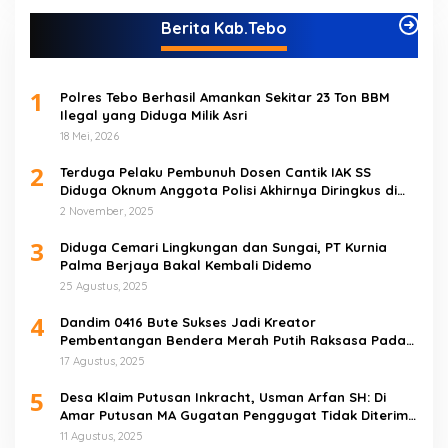
Berita Kab.Tebo
1
Polres Tebo Berhasil Amankan Sekitar 23 Ton BBM
Ilegal yang Diduga Milik Asri
18 Mei, 2026
2
Terduga Pelaku Pembunuh Dosen Cantik IAK SS
Diduga Oknum Anggota Polisi Akhirnya Diringkus di
Tebo Tengah
2 November, 2025
3
Diduga Cemari Lingkungan dan Sungai, PT Kurnia
Palma Berjaya Bakal Kembali Didemo
25 Agustus, 2025
4
Dandim 0416 Bute Sukses Jadi Kreator
Pembentangan Bendera Merah Putih Raksasa Pada
Peringatan HUT RI ke 80 di Tebo
17 Agustus, 2025
5
Desa Klaim Putusan Inkracht, Usman Arfan SH: Di
Amar Putusan MA Gugatan Penggugat Tidak Diterima
(NO)
11 Agustus, 2025