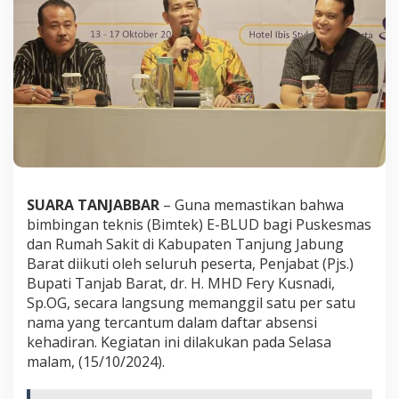
m
a
s
d
a
n
R
u
m
a
h
S
a
SUARA TANJABBAR
– Guna memastikan bahwa
k
bimbingan teknis (Bimtek) E-BLUD bagi Puskesmas
i
dan Rumah Sakit di Kabupaten Tanjung Jabung
t
Barat diikuti oleh seluruh peserta, Penjabat (Pjs.)
D
i
Bupati Tanjab Barat, dr. H. MHD Fery Kusnadi,
p
Sp.OG, secara langsung memanggil satu per satu
a
nama yang tercantum dalam daftar absensi
s
kehadiran. Kegiatan ini dilakukan pada Selasa
t
malam, (15/10/2024).
i
k
a