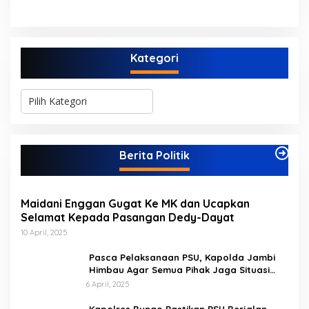
Buluh Hangus Dimakan
Waktu di Bappeda Merasa
Sijago Merah
di Anak Tirikan
Kategori
K
a
t
e
g
Berita Politik
o
r
i
Maidani Enggan Gugat Ke MK dan Ucapkan
Selamat Kepada Pasangan Dedy-Dayat
10 April, 2025
Pasca Pelaksanaan PSU, Kapolda Jambi
Himbau Agar Semua Pihak Jaga Situasi
Kamtibmas
6 April, 2025
Kapolres Bungo Pastikan PSU Berjalan