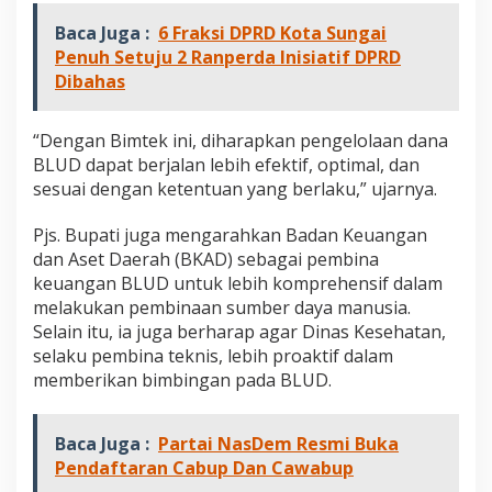
i
Baca Juga :
6 Fraksi DPRD Kota Sungai
M
e
Penuh Setuju 2 Ranperda Inisiatif DPRD
n
Dibahas
g
e
c
“Dengan Bimtek ini, diharapkan pengelolaan dana
e
BLUD dapat berjalan lebih efektif, optimal, dan
k
sesuai dengan ketentuan yang berlaku,” ujarnya.
K
e
h
Pjs. Bupati juga mengarahkan Badan Keuangan
a
dan Aset Daerah (BKAD) sebagai pembina
d
keuangan BLUD untuk lebih komprehensif dalam
i
melakukan pembinaan sumber daya manusia.
r
Selain itu, ia juga berharap agar Dinas Kesehatan,
a
n
selaku pembina teknis, lebih proaktif dalam
S
memberikan bimbingan pada BLUD.
a
t
u
Baca Juga :
Partai NasDem Resmi Buka
p
Pendaftaran Cabup Dan Cawabup
e
r