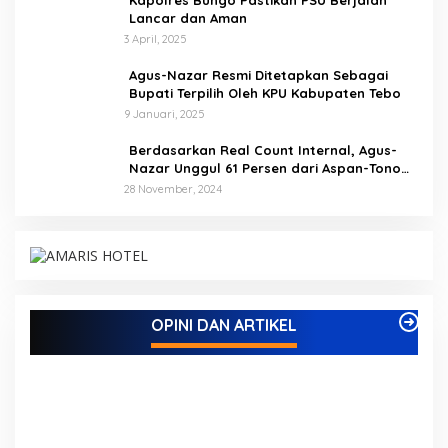
Lancar dan Aman
3 April, 2025
Agus-Nazar Resmi Ditetapkan Sebagai
Bupati Terpilih Oleh KPU Kabupaten Tebo
9 Januari, 2025
Berdasarkan Real Count Internal, Agus-
Nazar Unggul 61 Persen dari Aspan-Tono
Hanya 39 Persen
28 November, 2024
Kampus IAK Setih Setio Raih Hibah PKM PMM
Melalui Optimalisasi Produk Unggulan Desa
Berbasis Digital di Desa Suka Jaya
Di ADVETORIAL, BISNIS, BUNGO, DAERAH, INFORMASI, OPINI DAN
OPINI DAN ARTIKEL
ARTIKEL, PEMERINTAHAN, PENDIDIKAN, PERISTIWA
|
7 Oktober,
2025