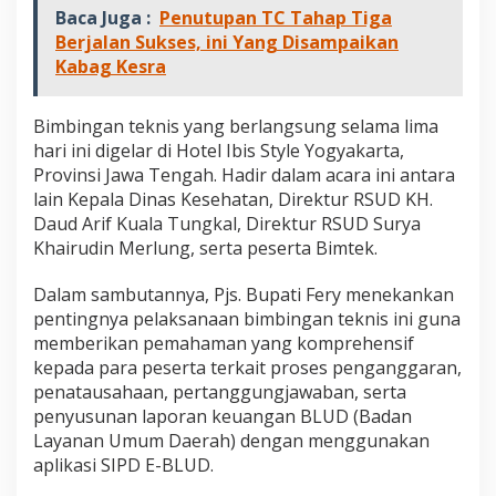
n
Baca Juga :
Penutupan TC Tahap Tiga
D
Berjalan Sukses, ini Yang Disampaikan
i
Kabag Kesra
i
k
u
Bimbingan teknis yang berlangsung selama lima
t
hari ini digelar di Hotel Ibis Style Yogyakarta,
i
P
Provinsi Jawa Tengah. Hadir dalam acara ini antara
e
lain Kepala Dinas Kesehatan, Direktur RSUD KH.
s
Daud Arif Kuala Tungkal, Direktur RSUD Surya
e
Khairudin Merlung, serta peserta Bimtek.
r
t
a
Dalam sambutannya, Pjs. Bupati Fery menekankan
,
pentingnya pelaksanaan bimbingan teknis ini guna
P
memberikan pemahaman yang komprehensif
j
kepada para peserta terkait proses penganggaran,
s
penatausahaan, pertanggungjawaban, serta
.
B
penyusunan laporan keuangan BLUD (Badan
u
Layanan Umum Daerah) dengan menggunakan
p
aplikasi SIPD E-BLUD.
a
t