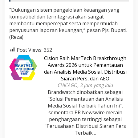
S
“Dukungan sistem pengelolaan keuangan yang
a
t
kompatibel dan terintegrasi akan sangat
u
membantu mempercepat serta mempermudah
penyusunan laporan keuangan,” pesan Pjs. Bupati.
(Reza)
Post Views:
352
Cision Raih MarTech Breakthrough
Awards 2026 untuk Pemantauan
dan Analisis Media Sosial, Distribusi
Siaran Pers, dan AEO
CHICAGO, 3 jam yang lalu
Brandwatch dinobatkan sebagai
"Solusi Pemantauan dan Analisis
Media Sosial Terbaik Tahun Ini",
sementara PR Newswire meraih
penghargaan tertinggi sebagai
"Perusahaan Distribusi Siaran Pers
Terbaik…