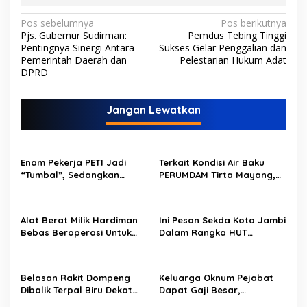
N
Pos sebelumnya
Pos berikutnya
Pjs. Gubernur Sudirman:
Pemdus Tebing Tinggi
a
Pentingnya Sinergi Antara
Sukses Gelar Penggalian dan
v
Pemerintah Daerah dan
Pelestarian Hukum Adat
DPRD
i
g
Jangan Lewatkan
a
s
i
Enam Pekerja PETI Jadi
Terkait Kondisi Air Baku
p
“Tumbal”, Sedangkan
PERUMDAM Tirta Mayang,
Lobang Tikus Lainnya di
Ini Jawaban Dirut
o
Limbur Lubuk Mengkuang
PERUMDAM
Kembali Beroperasi
s
Alat Berat Milik Hardiman
Ini Pesan Sekda Kota Jambi
Bebas Beroperasi Untuk
Dalam Rangka HUT
Ngupas Dongfeng di SPB
PERUMDAM Kota Jambi Ke-
Dusun Lembah Kuamang
52
Belasan Rakit Dompeng
Keluarga Oknum Pejabat
Dibalik Terpal Biru Dekat
Dapat Gaji Besar,
Jembatan Kembar Sungai
Beberapa PPPK Paruh