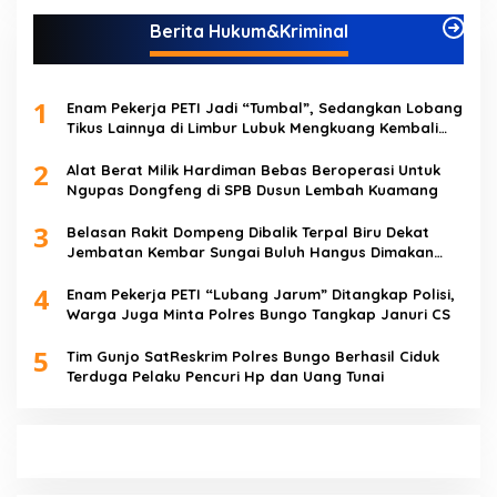
Berita Hukum&Kriminal
1
Enam Pekerja PETI Jadi “Tumbal”, Sedangkan Lobang
Tikus Lainnya di Limbur Lubuk Mengkuang Kembali
Beroperasi
2
Alat Berat Milik Hardiman Bebas Beroperasi Untuk
Ngupas Dongfeng di SPB Dusun Lembah Kuamang
3
Belasan Rakit Dompeng Dibalik Terpal Biru Dekat
Jembatan Kembar Sungai Buluh Hangus Dimakan
Sijago Merah
4
Enam Pekerja PETI “Lubang Jarum” Ditangkap Polisi,
Warga Juga Minta Polres Bungo Tangkap Januri CS
5
Tim Gunjo SatReskrim Polres Bungo Berhasil Ciduk
Terduga Pelaku Pencuri Hp dan Uang Tunai