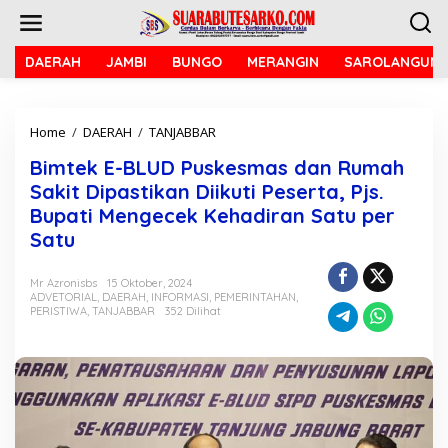
L
e
w
a
DAERAH
JAMBI
BUNGO
MERANGIN
SAROLANGUN
t
i
k
Home
/
DAERAH
/
TANJABBAR
B
e
i
k
Bimtek E-BLUD Puskesmas dan Rumah
m
o
t
n
Sakit Dipastikan Diikuti Peserta, Pjs.
e
t
Bupati Mengecek Kehadiran Satu per
k
e
Satu
E
n
-
B
Mr Azronisbs
15 Oktober, 2024
L
ADVETORIAL
,
DAERAH
,
INFORMASI
,
PEMERINTAHAN
,
U
PERISTIWA
,
TANJABBAR
352 Dilihat
D
P
u
s
k
e
s