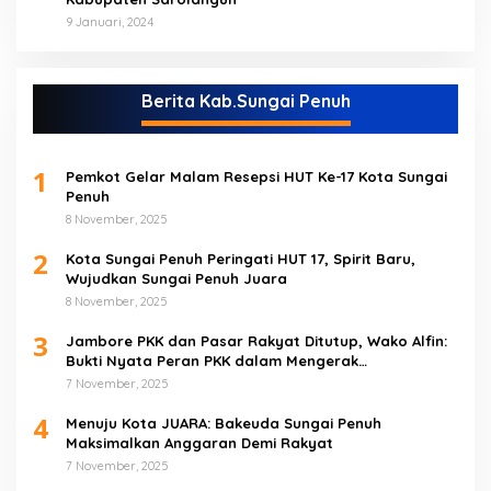
9 Januari, 2024
Berita Kab.Sungai Penuh
1
Pemkot Gelar Malam Resepsi HUT Ke-17 Kota Sungai
Penuh
8 November, 2025
2
Kota Sungai Penuh Peringati HUT 17, Spirit Baru,
Wujudkan Sungai Penuh Juara
8 November, 2025
3
Jambore PKK dan Pasar Rakyat Ditutup, Wako Alfin:
Bukti Nyata Peran PKK dalam Mengerak
Perekonomian Masyarakat
7 November, 2025
4
Menuju Kota JUARA: Bakeuda Sungai Penuh
Maksimalkan Anggaran Demi Rakyat
7 November, 2025