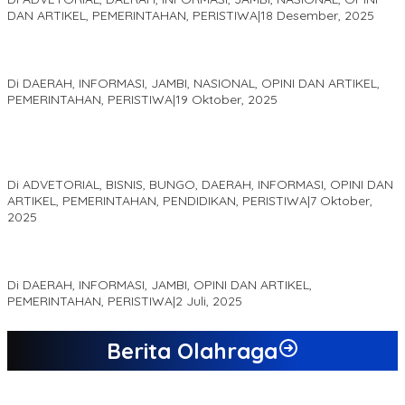
DAN ARTIKEL, PEMERINTAHAN, PERISTIWA
|
18 Desember, 2025
Pelaminan Pengantin dan Baju Adat Melayu Jambi, Refleksi
Akademis Seminar Lembaga Adat Melayu (LAM) Jambi
Di DAERAH, INFORMASI, JAMBI, NASIONAL, OPINI DAN ARTIKEL,
PEMERINTAHAN, PERISTIWA
|
19 Oktober, 2025
Kampus IAK Setih Setio Raih Hibah PKM PMM Melalui
Optimalisasi Produk Unggulan Desa Berbasis Digital di Desa
Suka Jaya
Di ADVETORIAL, BISNIS, BUNGO, DAERAH, INFORMASI, OPINI DAN
ARTIKEL, PEMERINTAHAN, PENDIDIKAN, PERISTIWA
|
7 Oktober,
2025
MEWUJUDKAN KEPARIWISATAAN KAWASAN KOMPLEK CANDI
MUARO JAMBI SEBAGAI SUMBER PERTUMBUHAN EKONOMI BARU
Di DAERAH, INFORMASI, JAMBI, OPINI DAN ARTIKEL,
PEMERINTAHAN, PERISTIWA
|
2 Juli, 2025
Berita Olahraga