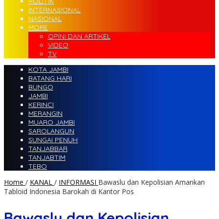
POLITIK
INTERNASIONAL
NASIONAL
MORE
OPINI DAN ARTIKEL
VIDEO
TV
KOTA JAMBI
BATANG HARI
BUNGO
JAMBI
KERINCI
MERANGIN
MUARO JAMBI
SAROLANGUN
SUNGAI PENUH
TANJABBAR
TANJABTIM
TEBO
Home
/
KANAL
/
INFORMASI
Bawaslu dan Kepolisian Amankan
Tabloid Indonesia Barokah di Kantor Pos
Bawaslu dan Kepolisian