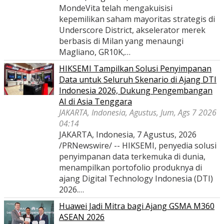
MondeVita telah mengakuisisi
kepemilikan saham mayoritas strategis di
Underscore District, akselerator merek
berbasis di Milan yang menaungi
Magliano, GR10K,…
HIKSEMI Tampilkan Solusi Penyimpanan
Data untuk Seluruh Skenario di Ajang DTI
Indonesia 2026, Dukung Pengembangan
AI di Asia Tenggara
JAKARTA, Indonesia, Agustus, Jum, Ags 7 2026
04:14
JAKARTA, Indonesia, 7 Agustus, 2026
/PRNewswire/ -- HIKSEMI, penyedia solusi
penyimpanan data terkemuka di dunia,
menampilkan portofolio produknya di
ajang Digital Technology Indonesia (DTI)
2026.…
Huawei Jadi Mitra bagi Ajang GSMA M360
ASEAN 2026