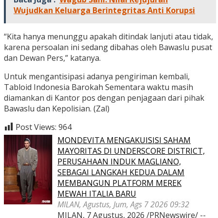
Wujudkan Keluarga Berintegritas Anti Korupsi
“Kita hanya menunggu apakah ditindak lanjuti atau tidak,
karena persoalan ini sedang dibahas oleh Bawaslu pusat
dan Dewan Pers,” katanya.
Untuk mengantisipasi adanya pengiriman kembali,
Tabloid Indonesia Barokah Sementara waktu masih
diamankan di Kantor pos dengan penjagaan dari pihak
Bawaslu dan Kepolisian. (Zal)
Post Views:
964
MONDEVITA MENGAKUISISI SAHAM
MAYORITAS DI UNDERSCORE DISTRICT,
PERUSAHAAN INDUK MAGLIANO,
SEBAGAI LANGKAH KEDUA DALAM
MEMBANGUN PLATFORM MEREK
MEWAH ITALIA BARU
MILAN, Agustus, Jum, Ags 7 2026 09:32
MILAN, 7 Agustus, 2026 /PRNewswire/ --