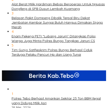
Alat Berat Milik Hardiman Bebas Beroperasi Untuk Ngupas
Dongfeng di SPB Dusun Lembah Kuamang
3
Belasan Rakit Dompeng Dibalik Terpal Biru Dekat
Jembatan Kembar Sungai Buluh Hangus Dimakan Sijago
Merah
4
Enam Pekerja PETI “Lubang Jarum” Ditangkap Polisi,
Warga Juga Minta Polres Bungo Tangkap Januri CS
5
Tim Gunjo SatReskrim Polres Bungo Berhasil Ciduk
Terduga Pelaku Pencuri Hp dan Uang Tunai
Berita Kab.Tebo
1
Polres Tebo Berhasil Amankan Sekitar 23 Ton BBM Ilegal
yang Diduga Milik Asri
18 Mei, 2026