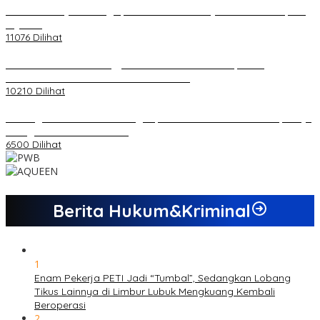
20 Atlet Muaythai Sungaipenuh Akan Ikuti Kejuaraan Pra Porprov
di Jambi
11076 Dilihat
Koordinator PMMD Yogyakarta Seru Kaum Muda, Gesa
Kemandirian Ekonomi dan Inovasi Desa
10210 Dilihat
Dukungan Cabor Terus Mengalir, Zuwanda Semakin Mantap Maju
sebagai Calon Ketua KONI
6500 Dilihat
Berita Hukum&Kriminal
1
Enam Pekerja PETI Jadi “Tumbal”, Sedangkan Lobang
Tikus Lainnya di Limbur Lubuk Mengkuang Kembali
Beroperasi
2