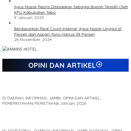
Agus-Nazar Resmi Ditetapkan Sebagai Bupati Terpilih Oleh
KPU Kabupaten Tebo
9 Januari, 2025
Berdasarkan Real Count Internal, Agus-Nazar Unggul 61
Persen dari Aspan-Tono Hanya 39 Persen
28 November, 2024
OPINI DAN ARTIKEL
Jejak 69 Tahun dan Manifesto Pembaharuan di Era Al Haris –
Sani
Di DAERAH, INFORMASI, JAMBI, OPINI DAN ARTIKEL,
PEMERINTAHAN, PERISTIWA
|
6 Januari, 2026
Kinerja Terukur dan Dampak Nyata: Mengapa Al Haris Disebut
sebagai Salah Satu Gubernur Paling Efektif di Indonesia Tahun
2025
Di ADVETORIAL, DAERAH, INFORMASI, JAMBI, NASIONAL, OPINI