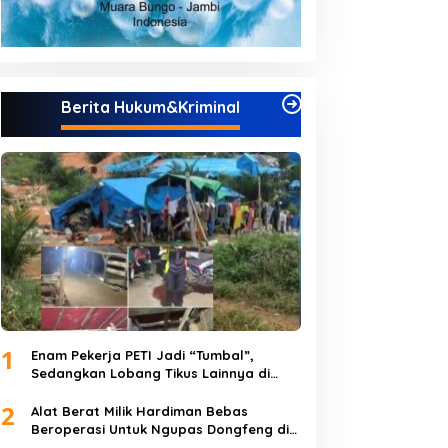
Berita Hukum&Kriminal
1
Enam Pekerja PETI Jadi “Tumbal”,
Sedangkan Lobang Tikus Lainnya di
Limbur Lubuk Mengkuang Kembali
2
Beroperasi
Alat Berat Milik Hardiman Bebas
Beroperasi Untuk Ngupas Dongfeng di
SPB Dusun Lembah Kuamang