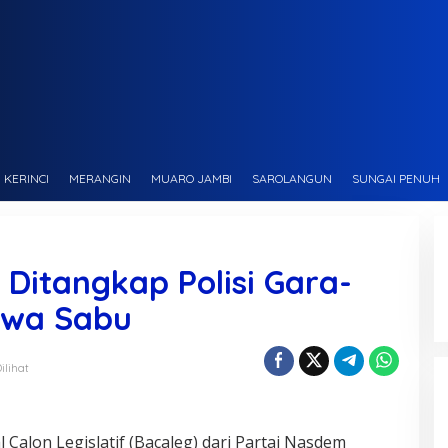
KERINCI
MERANGIN
MUARO JAMBI
SAROLANGUN
SUNGAI PENUH
 Ditangkap Polisi Gara-
awa Sabu
ilihat
alon Legislatif (Bacaleg) dari Partai Nasdem