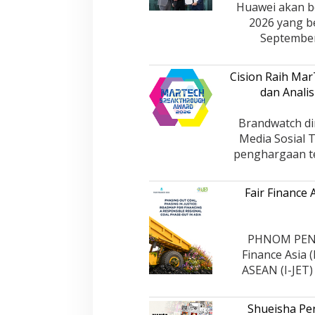
Huawei akan be
2026 yang b
Septembe
Cision Raih Ma
dan Analis
Brandwatch di
Media Sosial 
penghargaan te
Fair Finance
PHNOM PENH,
Finance Asia 
ASEAN (I-JET
Shueisha Pe