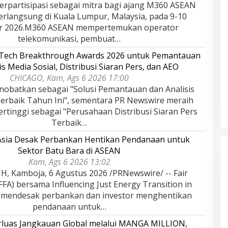
rpartisipasi sebagai mitra bagi ajang M360 ASEAN
erlangsung di Kuala Lumpur, Malaysia, pada 9-10
r 2026.M360 ASEAN mempertemukan operator
telekomunikasi, pembuat…
rTech Breakthrough Awards 2026 untuk Pemantauan
is Media Sosial, Distribusi Siaran Pers, dan AEO
CHICAGO, Kam, Ags 6 2026 17:00
nobatkan sebagai "Solusi Pemantauan dan Analisis
Terbaik Tahun Ini", sementara PR Newswire meraih
rtinggi sebagai "Perusahaan Distribusi Siaran Pers
Terbaik…
 Asia Desak Perbankan Hentikan Pendanaan untuk
Sektor Batu Bara di ASEAN
Kam, Ags 6 2026 13:02
 Kamboja, 6 Agustus 2026 /PRNewswire/ -- Fair
(FFA) bersama Influencing Just Energy Transition in
) mendesak perbankan dan investor menghentikan
pendanaan untuk…
rluas Jangkauan Global melalui MANGA MILLION,