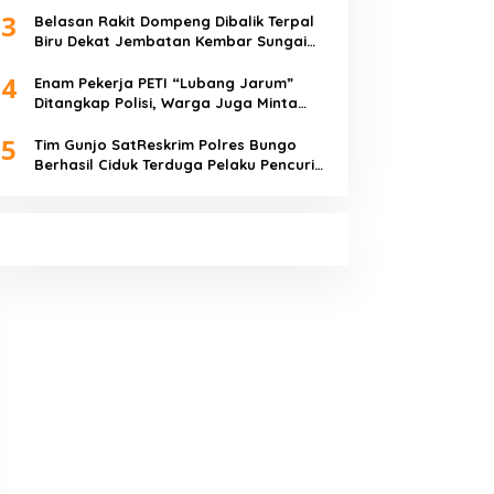
3
Belasan Rakit Dompeng Dibalik Terpal
Biru Dekat Jembatan Kembar Sungai
Buluh Hangus Dimakan Sijago Merah
4
Enam Pekerja PETI “Lubang Jarum”
Ditangkap Polisi, Warga Juga Minta
Polres Bungo Tangkap Januri CS
5
Tim Gunjo SatReskrim Polres Bungo
Berhasil Ciduk Terduga Pelaku Pencuri
Hp dan Uang Tunai