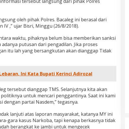
informasi tersebut langsung dari pihak Polres
angsung oleh pihak Polres. Bacaleg ini berasal dari
IV ,” ujar Bisri, Minggu (26/8/2018).
entara waktu, pihaknya belum bisa memberikan sanksi
 adanya putusan dari pengadilan. Jika proses
an itu lah yang bersangkutan akan dianggap Tidak
ebaran, Ini Kata Bupati Kerinci Adirozal
leg tersebut dianggap TMS. Selanjutnya kita akan
olitiknya untuk mencari penggantinya. Saat ini kami
si dengan partai Nasdem,” tegasnya.
dan Dampak
Pelaminan Pengantin dan Baju
dak lanjuti atas laporan masyarakat, katanya MY ini
l Haris Disebut
Adat Melayu Jambi, Refleksi
ara-gara kasus Narkoba, tapi kenapa berkasnya tidak
tu Gubernur
Akademis Seminar Lembaga Adat
INFORMASI, JAMBI,
Di DAERAH, INFORMASI, JAMBI, NASIONAL, OPINI
sudah berangkat ke jambi untuk mengecek
IKEL, PEMERINTAHAN,
DAN ARTIKEL, PEMERINTAHAN, PERISTIWA
|
19
Indonesia Tahun
Melayu (LAM) Jambi