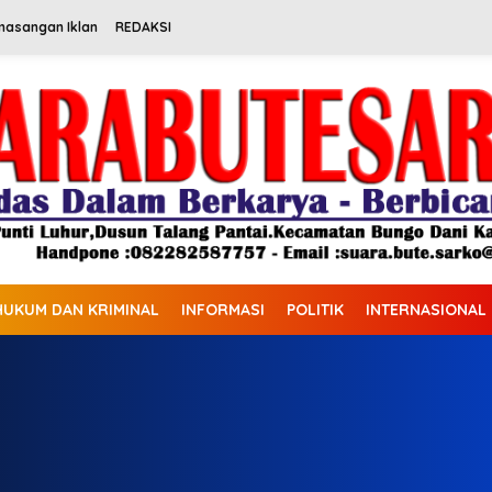
masangan Iklan
REDAKSI
HUKUM DAN KRIMINAL
INFORMASI
POLITIK
INTERNASIONAL