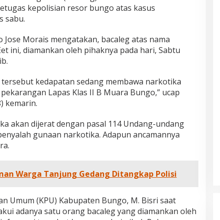
petugas kepolisian resor bungo atas kasus
s sabu.
o Jose Morais mengatakan, bacaleg atas nama
t ini, diamankan oleh pihaknya pada hari, Sabtu
ib.
u tersebut kedapatan sedang membawa narkotika
i pekarangan Lapas Klas II B Muara Bungo,” ucap
) kemarin.
gka akan dijerat dengan pasal 114 Undang-undang
penyalah gunaan narkotika. Adapun ancamannya
ra.
man Warga Tanjung Gedang Ditangkap Polisi
han Umum (KPU) Kabupaten Bungo, M. Bisri saat
akui adanya satu orang bacaleg yang diamankan oleh