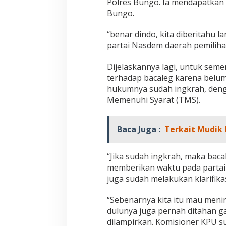
Polres Bungo. Ia mendapatkan 
a
Bungo.
r
a
K
“benar dindo, kita diberitahu l
e
partai Nasdem daerah pemilihan 
d
a
Dijelaskannya lagi, untuk sem
p
terhadap bacaleg karena belum
a
t
hukumnya sudah ingkrah, deng
a
Memenuhi Syarat (TMS).
n
B
a
Baca Juga :
Terkait Mudik L
w
a
S
“Jika sudah ingkrah, maka baca
a
memberikan waktu pada partai p
b
juga sudah melakukan klarifika
u
Jejak 69 Tahun dan Manifesto
Kinerja Terukur 
“Sebenarnya kita itu mau menin
Pembaharuan di Era Al Haris – Sani
Nyata: Mengapa A
dulunya juga pernah ditahan g
sebagai Salah Sa
Di DAERAH, INFORMASI, JAMBI, OPINI DAN ARTIKEL,
Di ADVETORIAL, DAERAH, 
dilampirkan. Komisioner KPU 
PEMERINTAHAN, PERISTIWA
|
6 Januari, 2026
NASIONAL, OPINI DAN ART
Paling Efektif di 