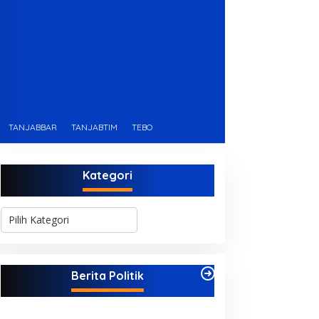
TANJABBAR
TANJABTIM
TEBO
Kategori
K
a
t
e
g
Berita Politik
o
r
i