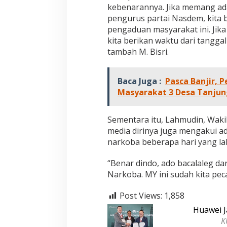
PERISTIWA
|
18 Desembe
kebenarannya. Jika memang ada
2025
pengurus partai Nasdem, kita b
pengaduan masyarakat ini. Ji
kita berikan waktu dari tangga
tambah M. Bisri.
Baca Juga :
Pasca Banjir, 
Masyarakat 3 Desa Tanju
Sementara itu, Lahmudin, Waki
media dirinya juga mengakui a
narkoba beberapa hari yang lal
“Benar dindo, ado bacalaleg d
Narkoba. MY ini sudah kita pec
Post Views:
1,858
Huawei J
K