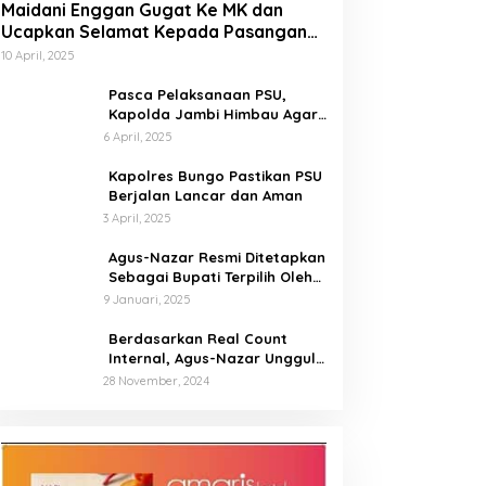
Maidani Enggan Gugat Ke MK dan
Ucapkan Selamat Kepada Pasangan
Dedy-Dayat
10 April, 2025
Pasca Pelaksanaan PSU,
Kapolda Jambi Himbau Agar
Semua Pihak Jaga Situasi
6 April, 2025
Kamtibmas
Kapolres Bungo Pastikan PSU
Berjalan Lancar dan Aman
3 April, 2025
Agus-Nazar Resmi Ditetapkan
Sebagai Bupati Terpilih Oleh
KPU Kabupaten Tebo
9 Januari, 2025
Berdasarkan Real Count
Internal, Agus-Nazar Unggul
61 Persen dari Aspan-Tono
28 November, 2024
Hanya 39 Persen