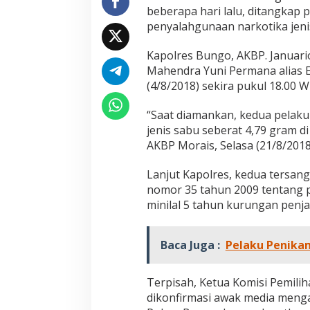
m
beberapa hari lalu, ditangkap 
I
penyalahgunaan narkotika jeni
n
i
Kapolres Bungo, AKBP. Januari
D
i
Mahendra Yuni Permana alias Ee
t
(4/8/2018) sekira pukul 18.00 W
a
n
“Saat diamankan, kedua pelak
g
jenis sabu seberat 4,79 gram d
k
a
AKBP Morais, Selasa (21/8/2018
p
P
Lanjut Kapolres, kedua tersan
o
nomor 35 tahun 2009 tentang 
l
minilal 5 tahun kurungan penja
i
s
i
G
Baca Juga :
Pelaku Penika
a
r
a
Terpisah, Ketua Komisi Pemili
-
dikonfirmasi awak media meng
g