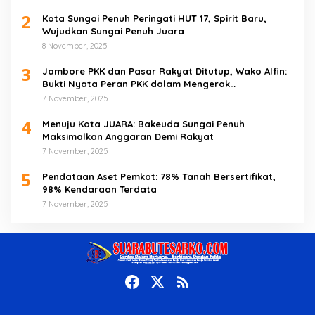
2
Kota Sungai Penuh Peringati HUT 17, Spirit Baru,
Wujudkan Sungai Penuh Juara
8 November, 2025
3
Jambore PKK dan Pasar Rakyat Ditutup, Wako Alfin:
Bukti Nyata Peran PKK dalam Mengerak
Perekonomian Masyarakat
7 November, 2025
4
Menuju Kota JUARA: Bakeuda Sungai Penuh
Maksimalkan Anggaran Demi Rakyat
7 November, 2025
5
Pendataan Aset Pemkot: 78% Tanah Bersertifikat,
98% Kendaraan Terdata
7 November, 2025