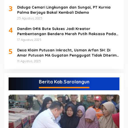
3
Diduga Cemari Lingkungan dan Sungai, PT Kurnia
Palma Berjaya Bakal Kembali Didemo
25 Agustus, 2025
4
Dandim 0416 Bute Sukses Jadi Kreator
Pembentangan Bendera Merah Putih Raksasa Pada
Peringatan HUT RI ke 80 di Tebo
17 Agustus, 2025
5
Desa Klaim Putusan Inkracht, Usman Arfan SH: Di
Amar Putusan MA Gugatan Penggugat Tidak Diterima
(NO)
11 Agustus, 2025
Berita Kab.Sarolangun