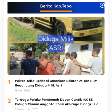
Berita Kab.Tebo
1
Polres Tebo Berhasil Amankan Sekitar 23 Ton BBM
Ilegal yang Diduga Milik Asri
18 Mei, 2026
2
Terduga Pelaku Pembunuh Dosen Cantik IAK SS
Diduga Oknum Anggota Polisi Akhirnya Diringkus di
Tebo Tengah
2 November, 2025