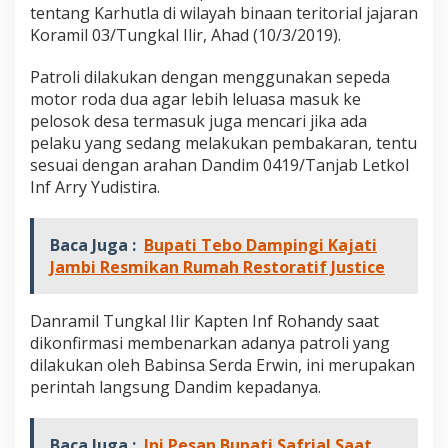
k
tentang Karhutla di wilayah binaan teritorial jajaran
a
Koramil 03/Tungkal Ilir, Ahad (10/3/2019).
l
I
Patroli dilakukan dengan menggunakan sepeda
l
motor roda dua agar lebih leluasa masuk ke
i
r
pelosok desa termasuk juga mencari jika ada
R
pelaku yang sedang melakukan pembakaran, tentu
u
sesuai dengan arahan Dandim 0419/Tanjab Letkol
t
Inf Arry Yudistira.
i
n
P
a
Baca Juga :
Bupati Tebo Dampingi Kajati
t
Jambi Resmikan Rumah Restoratif Justice
r
o
l
Danramil Tungkal Ilir Kapten Inf Rohandy saat
i
dikonfirmasi membenarkan adanya patroli yang
d
dilakukan oleh Babinsa Serda Erwin, ini merupakan
a
perintah langsung Dandim kepadanya.
n
S
o
s
Baca Juga :
Ini Pesan Bupati Safrial Saat