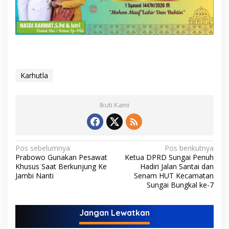
Karhutla
Ikuti Kami
N
Pos sebelumnya
Pos berikutnya
Prabowo Gunakan Pesawat
Ketua DPRD Sungai Penuh
a
Khusus Saat Berkunjung Ke
Hadiri Jalan Santai dan
v
Jambi Nanti
Senam HUT Kecamatan
Sungai Bungkal ke-7
i
g
Jangan Lewatkan
a