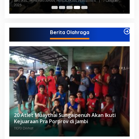
ARTIKEL, PEMERINTAHAN, PENDIDIKAN, PERISTIWA
|
7 Oktober,
PE
2025
Berita Olahraga
20 Atlet Muaythai Sungaipenuh Akan Ikuti
Kejuaraan Pra Porprov di Jambi
11070 Dilihat