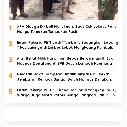
1
APH Diduga Dikibuli Hardiman, Saat Cek Lokasi, Polisi
Hanya Temukan Tumpukan Pasir
2
Enam Pekerja PETI Jadi “Tumbal”, Sedangkan Lobang
Tikus Lainnya di Limbur Lubuk Mengkuang Kembali
Beroperasi
3
Alat Berat Milik Hardiman Bebas Beroperasi Untuk
Ngupas Dongfeng di SPB Dusun Lembah Kuamang
4
Belasan Rakit Dompeng Dibalik Terpal Biru Dekat
Jembatan Kembar Sungai Buluh Hangus Dimakan
Sijago Merah
5
Enam Pekerja PETI “Lubang Jarum” Ditangkap Polisi,
Warga Juga Minta Polres Bungo Tangkap Januri CS