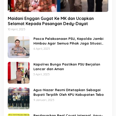
Maidani Enggan Gugat Ke MK dan Ucapkan
Selamat Kepada Pasangan Dedy-Dayat
10 April, 2025
Pasca Pelaksanaan PSU, Kapolda Jambi
Himbau Agar Semua Pihak Jaga Situasi
Kamtibmas
6 April, 2025
Kapolres Bungo Pastikan PSU Berjalan
Lancar dan Aman
3 April, 2025
Agus-Nazar Resmi Ditetapkan Sebagai
Bupati Terpilih Oleh KPU Kabupaten Tebo
9 Januari, 2025
Berdasarkan Real Count Internal, Agus-