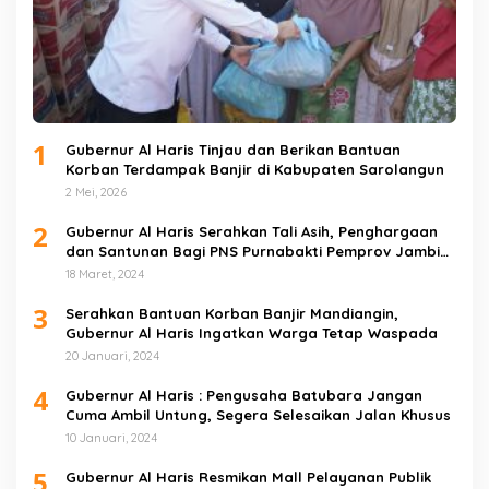
1
Gubernur Al Haris Tinjau dan Berikan Bantuan
Korban Terdampak Banjir di Kabupaten Sarolangun
2 Mei, 2026
2
Gubernur Al Haris Serahkan Tali Asih, Penghargaan
dan Santunan Bagi PNS Purnabakti Pemprov Jambi
Yang Berada di Sarolangun
18 Maret, 2024
3
Serahkan Bantuan Korban Banjir Mandiangin,
Gubernur Al Haris Ingatkan Warga Tetap Waspada
20 Januari, 2024
4
Gubernur Al Haris : Pengusaha Batubara Jangan
Cuma Ambil Untung, Segera Selesaikan Jalan Khusus
10 Januari, 2024
5
Gubernur Al Haris Resmikan Mall Pelayanan Publik