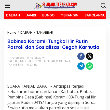
L
e
w
a
DAERAH
JAMBI
BUNGO
MERANGIN
SAROLANGUN
t
i
k
Home
/
DAERAH
/
TANJABBAR
B
e
a
k
Babinsa Koramil Tungkal Ilir Rutin
b
o
i
n
Patroli dan Sosialisasi Cegah Karhutla
n
t
s
e
Mr Azronisbs
10 Maret, 2019
a
n
DAERAH
,
INFORMASI
,
PEMERINTAHAN
,
PERISTIWA
,
K
TANJABBAR
149 Dilihat
o
r
a
m
i
SUARA TANJAB BARAT – Antisipasi terjadi
l
kebakaran hutan dan lahan (Karhutla), Bintara
T
Pembina Desa (Babinsa) Koramil 03/Tungkal Ilir
u
jajaran Kodim 0419/Tanjab yang dipimpin Serda
n
Erwin rutin melalukan patroli dan sosialisasi
g