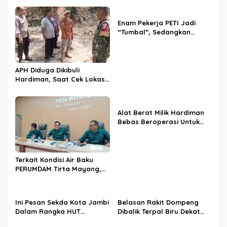
s
i
Enam Pekerja PETI Jadi
p
“Tumbal”, Sedangkan
Lobang Tikus Lainnya di
o
Limbur Lubuk Mengkuang
Kembali Beroperasi
s
APH Diduga Dikibuli
Hardiman, Saat Cek Lokasi,
Polisi Hanya Temukan
Tumpukan Pasir
Alat Berat Milik Hardiman
Bebas Beroperasi Untuk
Ngupas Dongfeng di SPB
Dusun Lembah Kuamang
Terkait Kondisi Air Baku
PERUMDAM Tirta Mayang,
Ini Jawaban Dirut
PERUMDAM
Ini Pesan Sekda Kota Jambi
Belasan Rakit Dompeng
Dalam Rangka HUT
Dibalik Terpal Biru Dekat
PERUMDAM Kota Jambi Ke-
Jembatan Kembar Sungai