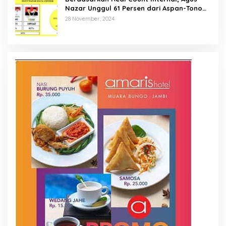
Nazar Unggul 61 Persen dari Aspan-Tono
Hanya 39 Persen
28 November, 2024