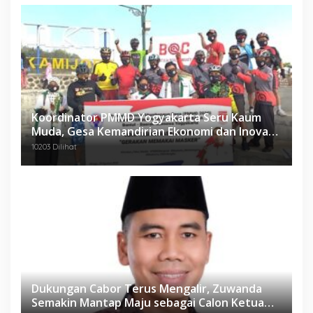
Koordinator PMMD Yogyakarta Seru Kaum
Muda, Gesa Kemandirian Ekonomi dan Inovasi
Desa
10203 Dilihat
Dukungan Cabor Terus Mengalir, Zuwanda
Semakin Mantap Maju sebagai Calon Ketua