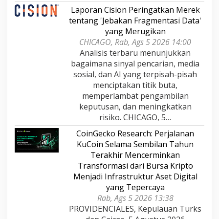
Laporan Cision Peringatkan Merek
tentang 'Jebakan Fragmentasi Data'
yang Merugikan
CHICAGO, Rab, Ags 5 2026 14:00
Analisis terbaru menunjukkan
bagaimana sinyal pencarian, media
sosial, dan AI yang terpisah-pisah
menciptakan titik buta,
memperlambat pengambilan
keputusan, dan meningkatkan
risiko. CHICAGO, 5…
CoinGecko Research: Perjalanan
KuCoin Selama Sembilan Tahun
Terakhir Mencerminkan
Transformasi dari Bursa Kripto
Menjadi Infrastruktur Aset Digital
yang Tepercaya
Rab, Ags 5 2026 13:38
PROVIDENCIALES, Kepulauan Turks