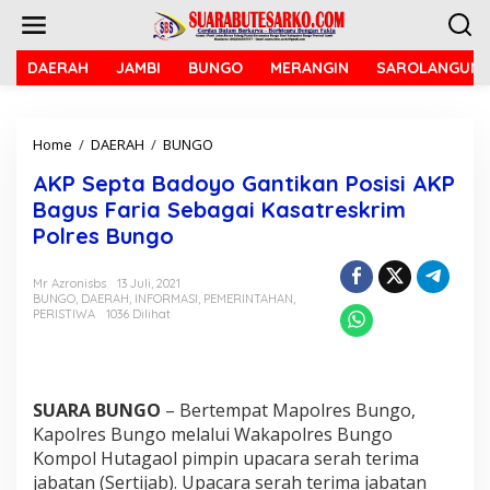
L
e
w
a
DAERAH
JAMBI
BUNGO
MERANGIN
SAROLANGUN
t
i
k
Home
/
DAERAH
/
BUNGO
A
e
K
k
AKP Septa Badoyo Gantikan Posisi AKP
P
o
S
n
Bagus Faria Sebagai Kasatreskrim
e
t
Polres Bungo
p
e
t
n
a
Mr Azronisbs
13 Juli, 2021
BUNGO
,
DAERAH
,
INFORMASI
,
PEMERINTAHAN
,
B
PERISTIWA
1036 Dilihat
a
d
o
y
o
SUARA BUNGO
– Bertempat Mapolres Bungo,
G
Kapolres Bungo melalui Wakapolres Bungo
a
Kompol Hutagaol pimpin upacara serah terima
n
t
jabatan (Sertijab). Upacara serah terima jabatan