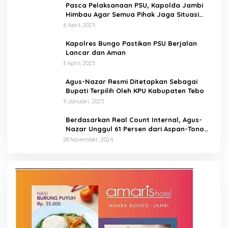
Pasca Pelaksanaan PSU, Kapolda Jambi
Himbau Agar Semua Pihak Jaga Situasi
Kamtibmas
6 April, 2025
Kapolres Bungo Pastikan PSU Berjalan
Lancar dan Aman
3 April, 2025
Agus-Nazar Resmi Ditetapkan Sebagai
Bupati Terpilih Oleh KPU Kabupaten Tebo
9 Januari, 2025
Berdasarkan Real Count Internal, Agus-
Nazar Unggul 61 Persen dari Aspan-Tono
Hanya 39 Persen
28 November, 2024