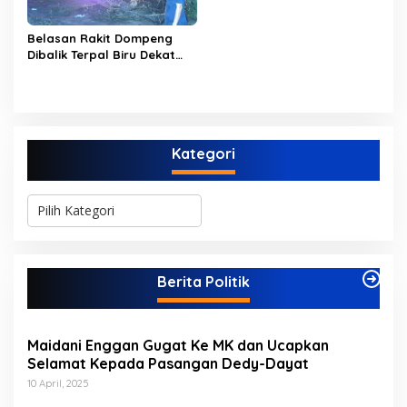
Waktu di Bappeda Merasa
di Anak Tirikan
Belasan Rakit Dompeng
Dibalik Terpal Biru Dekat
Jembatan Kembar Sungai
Buluh Hangus Dimakan
Sijago Merah
Kategori
K
a
t
e
g
Berita Politik
o
r
i
Maidani Enggan Gugat Ke MK dan Ucapkan
Selamat Kepada Pasangan Dedy-Dayat
10 April, 2025