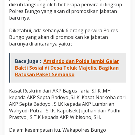
i
diikuti langsung oleh beberapa perwira di lingkup
k
Polres Bungo yang akan di promosikan jabatan
a
baru nya.
n
P
o
Diketahui, ada sebanyak 6 orang perwira Polres
s
Bungo yang akan di promosikan ke jabatan
i
barunya di antaranya yaitu ;
s
i
A
Baca Juga :
Amsindo dan Polda Jambi Gelar
K
Bakti Sosial di Desa Teluk Majelis, Bagikan
P
B
Ratusan Paket Sembako
a
g
u
Kasat Reskrim dari AKP Bagus Faria.,S.I.K.,MH
s
kepada AKP Septa Badoyo.,S.I.K. Kasat Narkoba dari
F
AKP Septa Badoyo., S.I.K kepada AKP Lumbrian
a
Wahyudi Putra., S.I.K. Kapolsek Jujuhan dari Yudhi
r
i
Prastyo., S.T.K kepada AKP Wibisono, SH.
a
S
Dalam kesempatan itu, Wakapolres Bungo
e