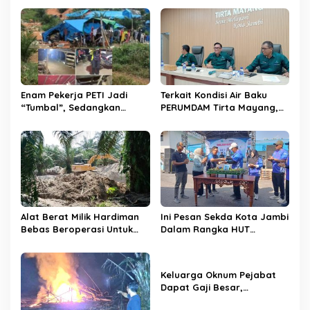
i
p
o
s
Enam Pekerja PETI Jadi
Terkait Kondisi Air Baku
“Tumbal”, Sedangkan
PERUMDAM Tirta Mayang,
Lobang Tikus Lainnya di
Ini Jawaban Dirut
Limbur Lubuk Mengkuang
PERUMDAM
Kembali Beroperasi
Alat Berat Milik Hardiman
Ini Pesan Sekda Kota Jambi
Bebas Beroperasi Untuk
Dalam Rangka HUT
Ngupas Dongfeng di SPB
PERUMDAM Kota Jambi Ke-
Dusun Lembah Kuamang
52
Keluarga Oknum Pejabat
Dapat Gaji Besar,
Beberapa PPPK Paruh