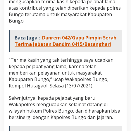
mengucapkan terima kasih kepada pejabat lama
b
atas kontribusi yang telah diberikan kepada polres
a
g
Bungo terutama untuk masyarakat Kabupaten
a
Bungo.
i
K
a
Baca Juga :
Danrem 042/Gapu Pimpin Serah
s
Terima Jabatan Dandim 0415/Batanghari
a
t
r
“Terima kasih yang tak terhingga saya ucapkan
e
kepada pejabat yang lama, karena telah
s
k
memberikan pelayanan untuk masyarakat
r
Kabupaten Bungo,” ucap Wakapolres Bungo,
i
Kompol Hutagaol, Selasa (13/07/2021).
m
P
Selwnjutnya, kepada pejabat yang baru
o
l
Wakapolres mengucapkan selamat datang di
r
wilayah hukum Polres Bungo, dan diharapkan bisa
e
bersinergi dengan Kapolres Bungo dan jajaran.
s
B
u