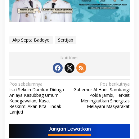
Akp Septa Badoyo
Sertijab
Ikuti Kami
N
Pos sebelumnya
Pos berikutnya
Istri Sekdin Damkar Diduga
Gubernur Al Haris Sambangi
a
Aniaya Kasubbag Umum
Polda Jambi, Terkait
v
Kepegawaian, Kasat
Meningkatkan Sinergitas
Reskrim: Akan Kita Tindak
Melayani Masyarakat
i
Lanjuti
g
a
Jangan Lewatkan
s