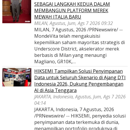
SEBAGAI LANGKAH KEDUA DALAM
MEMBANGUN PLATFORM MEREK
MEWAH ITALIA BARU
MILAN, Agustus, Jum, Ags 7 2026 09:32
MILAN, 7 Agustus, 2026 /PRNewswire/ --
MondeVita telah mengakuisisi
kepemilikan saham mayoritas strategis di
Underscore District, akselerator merek
berbasis di Milan yang menaungi
Magliano, GR10K,…
HIKSEMI Tampilkan Solusi Penyimpanan
Data untuk Seluruh Skenario di Ajang DTI
Indonesia 2026, Dukung Pengembangan
AI di Asia Tenggara
JAKARTA, Indonesia, Agustus, Jum, Ags 7 2026
04:14
JAKARTA, Indonesia, 7 Agustus, 2026
/PRNewswire/ -- HIKSEMI, penyedia solusi
penyimpanan data terkemuka di dunia,
menampilkan portofolio produknya di