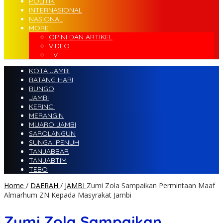
POLITIK
INTERNASIONAL
NASIONAL
MORE
OPINI DAN ARTIKEL
VIDEO
TV
KOTA JAMBI
BATANG HARI
BUNGO
JAMBI
KERINCI
MERANGIN
MUARO JAMBI
SAROLANGUN
SUNGAI PENUH
TANJABBAR
TANJABTIM
TEBO
Home
/
DAERAH
/
JAMBI
Zumi Zola Sampaikan Permintaan Maaf
Almarhum ZN Kepada Masyrakat Jambi
Zumi Zola Sampaikan