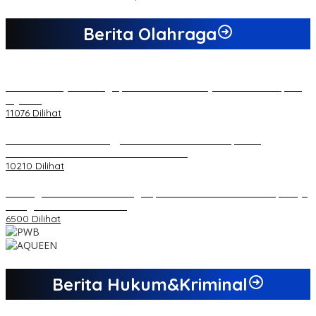
Berita Olahraga
20 Atlet Muaythai Sungaipenuh Akan Ikuti Kejuaraan Pra Porprov
di Jambi
11076 Dilihat
Koordinator PMMD Yogyakarta Seru Kaum Muda, Gesa
Kemandirian Ekonomi dan Inovasi Desa
10210 Dilihat
Dukungan Cabor Terus Mengalir, Zuwanda Semakin Mantap Maju
sebagai Calon Ketua KONI
6500 Dilihat
Berita Hukum&Kriminal