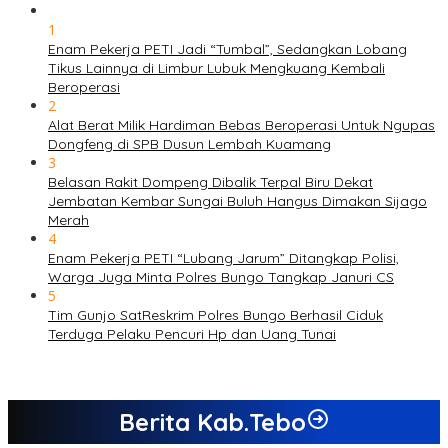
1
Enam Pekerja PETI Jadi “Tumbal”, Sedangkan Lobang
Tikus Lainnya di Limbur Lubuk Mengkuang Kembali
Beroperasi
2
Alat Berat Milik Hardiman Bebas Beroperasi Untuk Ngupas
Dongfeng di SPB Dusun Lembah Kuamang
3
Belasan Rakit Dompeng Dibalik Terpal Biru Dekat
Jembatan Kembar Sungai Buluh Hangus Dimakan Sijago
Merah
4
Enam Pekerja PETI “Lubang Jarum” Ditangkap Polisi,
Warga Juga Minta Polres Bungo Tangkap Januri CS
5
Tim Gunjo SatReskrim Polres Bungo Berhasil Ciduk
Terduga Pelaku Pencuri Hp dan Uang Tunai
Berita Kab.Tebo