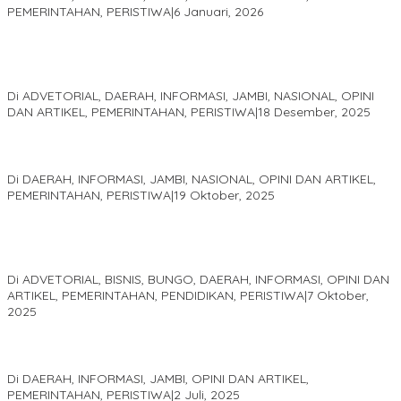
PEMERINTAHAN, PERISTIWA
|
6 Januari, 2026
Kinerja Terukur dan Dampak Nyata: Mengapa Al Haris Disebut
sebagai Salah Satu Gubernur Paling Efektif di Indonesia Tahun
2025
Di ADVETORIAL, DAERAH, INFORMASI, JAMBI, NASIONAL, OPINI
DAN ARTIKEL, PEMERINTAHAN, PERISTIWA
|
18 Desember, 2025
Pelaminan Pengantin dan Baju Adat Melayu Jambi, Refleksi
Akademis Seminar Lembaga Adat Melayu (LAM) Jambi
Di DAERAH, INFORMASI, JAMBI, NASIONAL, OPINI DAN ARTIKEL,
PEMERINTAHAN, PERISTIWA
|
19 Oktober, 2025
Kampus IAK Setih Setio Raih Hibah PKM PMM Melalui
Optimalisasi Produk Unggulan Desa Berbasis Digital di Desa
Suka Jaya
Di ADVETORIAL, BISNIS, BUNGO, DAERAH, INFORMASI, OPINI DAN
ARTIKEL, PEMERINTAHAN, PENDIDIKAN, PERISTIWA
|
7 Oktober,
2025
MEWUJUDKAN KEPARIWISATAAN KAWASAN KOMPLEK CANDI
MUARO JAMBI SEBAGAI SUMBER PERTUMBUHAN EKONOMI BARU
Di DAERAH, INFORMASI, JAMBI, OPINI DAN ARTIKEL,
PEMERINTAHAN, PERISTIWA
|
2 Juli, 2025