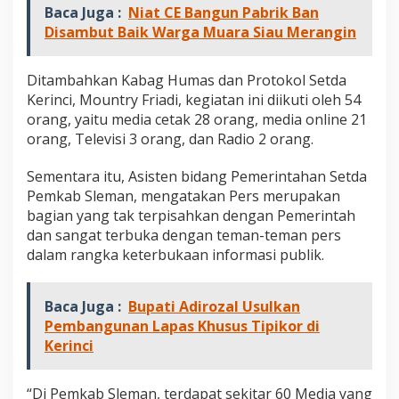
Baca Juga :
Niat CE Bangun Pabrik Ban
y
a
Disambut Baik Warga Muara Siau Merangin
k
a
r
Ditambahkan Kabag Humas dan Protokol Setda
t
Kerinci, Mountry Friadi, kegiatan ini diikuti oleh 54
a
orang, yaitu media cetak 28 orang, media online 21
orang, Televisi 3 orang, dan Radio 2 orang.
Sementara itu, Asisten bidang Pemerintahan Setda
Pemkab Sleman, mengatakan Pers merupakan
bagian yang tak terpisahkan dengan Pemerintah
dan sangat terbuka dengan teman-teman pers
dalam rangka keterbukaan informasi publik.
Baca Juga :
Bupati Adirozal Usulkan
Pembangunan Lapas Khusus Tipikor di
Kerinci
“Di Pemkab Sleman, terdapat sekitar 60 Media yang