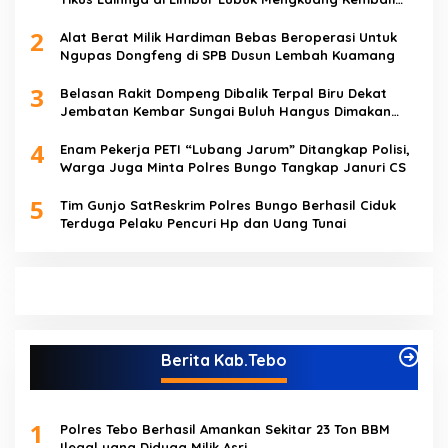
Beroperasi
2
Alat Berat Milik Hardiman Bebas Beroperasi Untuk
Ngupas Dongfeng di SPB Dusun Lembah Kuamang
3
Belasan Rakit Dompeng Dibalik Terpal Biru Dekat
Jembatan Kembar Sungai Buluh Hangus Dimakan
Sijago Merah
4
Enam Pekerja PETI “Lubang Jarum” Ditangkap Polisi,
Warga Juga Minta Polres Bungo Tangkap Januri CS
5
Tim Gunjo SatReskrim Polres Bungo Berhasil Ciduk
Terduga Pelaku Pencuri Hp dan Uang Tunai
Berita Kab.Tebo
1
Polres Tebo Berhasil Amankan Sekitar 23 Ton BBM
Ilegal yang Diduga Milik Asri