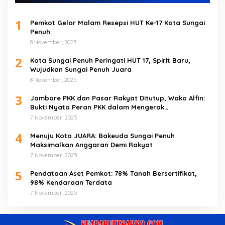
1
Pemkot Gelar Malam Resepsi HUT Ke-17 Kota Sungai
Penuh
8 November, 2025
2
Kota Sungai Penuh Peringati HUT 17, Spirit Baru,
Wujudkan Sungai Penuh Juara
8 November, 2025
3
Jambore PKK dan Pasar Rakyat Ditutup, Wako Alfin:
Bukti Nyata Peran PKK dalam Mengerak
Perekonomian Masyarakat
7 November, 2025
4
Menuju Kota JUARA: Bakeuda Sungai Penuh
Maksimalkan Anggaran Demi Rakyat
7 November, 2025
5
Pendataan Aset Pemkot: 78% Tanah Bersertifikat,
98% Kendaraan Terdata
7 November, 2025