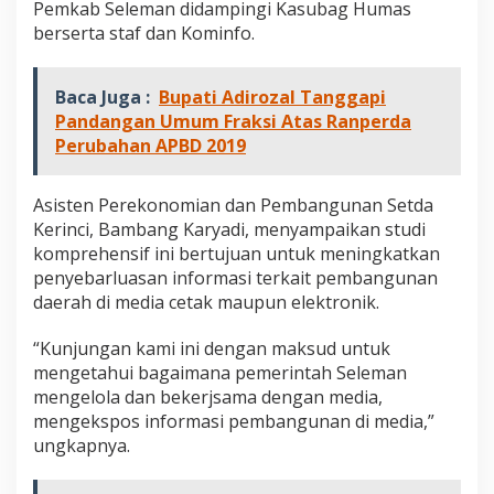
Pemkab Seleman didampingi Kasubag Humas
r
berserta staf dan Kominfo.
e
h
e
n
Baca Juga :
Bupati Adirozal Tanggapi
s
Pandangan Umum Fraksi Atas Ranperda
i
Perubahan APBD 2019
f
k
e
Asisten Perekonomian dan Pembangunan Setda
P
Kerinci, Bambang Karyadi, menyampaikan studi
e
m
komprehensif ini bertujuan untuk meningkatkan
k
penyebarluasan informasi terkait pembangunan
a
daerah di media cetak maupun elektronik.
b
S
“Kunjungan kami ini dengan maksud untuk
l
e
mengetahui bagaimana pemerintah Seleman
m
mengelola dan bekerjsama dengan media,
a
mengekspos informasi pembangunan di media,”
n
ungkapnya.
Y
o
g