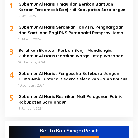
1
Gubernur Al Haris Tinjau dan Berikan Bantuan
Korban Terdampak Banjir di Kabupaten Sarolangun
2 Mei, 2026
2
Gubernur Al Haris Serahkan Tali Asih, Penghargaan
dan Santunan Bagi PNS Purnabakti Pemprov Jambi
Yang Berada di Sarolangun
18 Maret, 2024
3
Serahkan Bantuan Korban Banjir Mandiangin,
Gubernur Al Haris Ingatkan Warga Tetap Waspada
20 Januari, 2024
4
Gubernur Al Haris : Pengusaha Batubara Jangan
Cuma Ambil Untung, Segera Selesaikan Jalan Khusus
10 Januari, 2024
5
Gubernur Al Haris Resmikan Mall Pelayanan Publik
Kabupaten Sarolangun
9 Januari, 2024
Berita Kab.Sungai Penuh