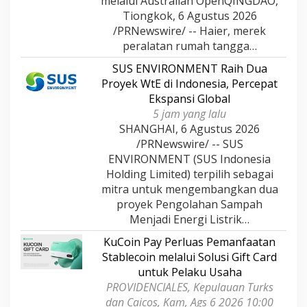
melalui Australian OpenQINGDAO,
Tiongkok, 6 Agustus 2026
/PRNewswire/ -- Haier, merek
peralatan rumah tangga…
SUS ENVIRONMENT Raih Dua
Proyek WtE di Indonesia, Percepat
Ekspansi Global
5 jam yang lalu
SHANGHAI, 6 Agustus 2026
/PRNewswire/ -- SUS
ENVIRONMENT (SUS Indonesia
Holding Limited) terpilih sebagai
mitra untuk mengembangkan dua
proyek Pengolahan Sampah
Menjadi Energi Listrik…
KuCoin Pay Perluas Pemanfaatan
Stablecoin melalui Solusi Gift Card
untuk Pelaku Usaha
PROVIDENCIALES, Kepulauan Turks
dan Caicos, Kam, Ags 6 2026 10:00