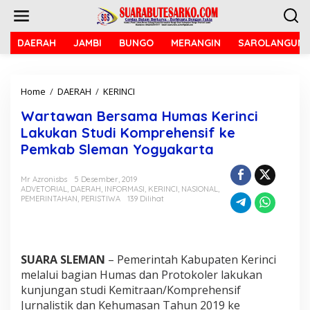
L
e
w
a
DAERAH
JAMBI
BUNGO
MERANGIN
SAROLANGUN
t
i
k
Home
/
DAERAH
/
KERINCI
W
e
a
k
Wartawan Bersama Humas Kerinci
r
o
t
n
Lakukan Studi Komprehensif ke
a
t
Pemkab Sleman Yogyakarta
w
e
a
n
n
Mr Azronisbs
5 Desember, 2019
ADVETORIAL
,
DAERAH
,
INFORMASI
,
KERINCI
,
NASIONAL
,
B
PEMERINTAHAN
,
PERISTIWA
139 Dilihat
e
r
s
a
m
SUARA SLEMAN
– Pemerintah Kabupaten Kerinci
a
melalui bagian Humas dan Protokoler lakukan
H
kunjungan studi Kemitraan/Komprehensif
u
m
Jurnalistik dan Kehumasan Tahun 2019 ke