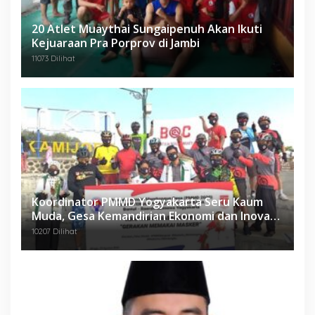
20 Atlet Muaythai Sungaipenuh Akan Ikuti
Kejuaraan Pra Porprov di Jambi
11073 Dilihat
Koordinator PMMD Yogyakarta Seru Kaum
Muda, Gesa Kemandirian Ekonomi dan Inovasi
Desa
10207 Dilihat