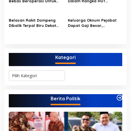
Bebas Beroperasi Untuk
Dalam Rangka HUT
Ngupas Dongfeng di SPB
PERUMDAM Kota Jambi Ke-
Dusun Lembah Kuamang
52
Belasan Rakit Dompeng
Keluarga Oknum Pejabat
Dibalik Terpal Biru Dekat
Dapat Gaji Besar,
Jembatan Kembar Sungai
Beberapa PPPK Paruh
Buluh Hangus Dimakan
Waktu di Bappeda Merasa
Sijago Merah
di Anak Tirikan
Kategori
K
a
t
e
g
Berita Politik
o
r
i