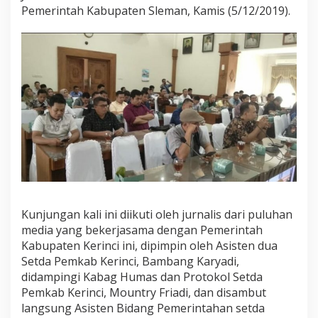
a
Pemerintah Kabupaten Sleman, Kamis (5/12/2019).
s
K
e
r
i
n
c
i
L
a
k
u
k
a
n
S
Kunjungan kali ini diikuti oleh jurnalis dari puluhan
t
media yang bekerjasama dengan Pemerintah
u
Kabupaten Kerinci ini, dipimpin oleh Asisten dua
d
Setda Pemkab Kerinci, Bambang Karyadi,
i
K
didampingi Kabag Humas dan Protokol Setda
o
Pemkab Kerinci, Mountry Friadi, dan disambut
m
langsung Asisten Bidang Pemerintahan setda
p