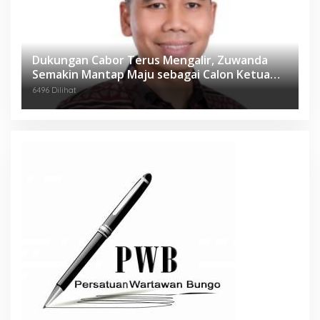
Dukungan Cabor Terus Mengalir, Zuwanda
Semakin Mantap Maju sebagai Calon Ketua
KONI
6496 Dilihat