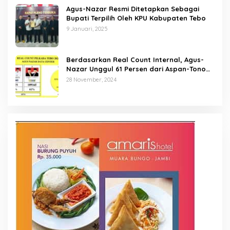
Agus-Nazar Resmi Ditetapkan Sebagai
Bupati Terpilih Oleh KPU Kabupaten Tebo
9 Januari, 2025
Berdasarkan Real Count Internal, Agus-
Nazar Unggul 61 Persen dari Aspan-Tono
Hanya 39 Persen
28 November, 2024