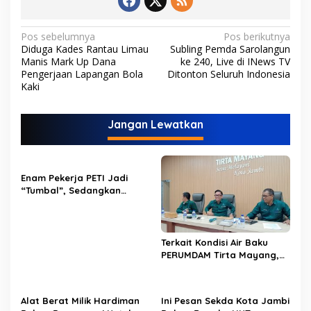
N
Pos sebelumnya
Pos berikutnya
Diduga Kades Rantau Limau
Subling Pemda Sarolangun
a
Manis Mark Up Dana
ke 240, Live di INews TV
v
Pengerjaan Lapangan Bola
Ditonton Seluruh Indonesia
Kaki
i
g
Jangan Lewatkan
a
s
i
Enam Pekerja PETI Jadi
p
“Tumbal”, Sedangkan
Lobang Tikus Lainnya di
o
Limbur Lubuk Mengkuang
Kembali Beroperasi
s
Terkait Kondisi Air Baku
PERUMDAM Tirta Mayang,
Ini Jawaban Dirut
PERUMDAM
Alat Berat Milik Hardiman
Ini Pesan Sekda Kota Jambi