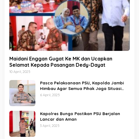
Maidani Enggan Gugat Ke MK dan Ucapkan
Selamat Kepada Pasangan Dedy-Dayat
10 April, 2025
Pasca Pelaksanaan PSU, Kapolda Jambi
Himbau Agar Semua Pihak Jaga Situasi
Kamtibmas
6 April, 2025
Kapolres Bungo Pastikan PSU Berjalan
Lancar dan Aman
3 April, 2025