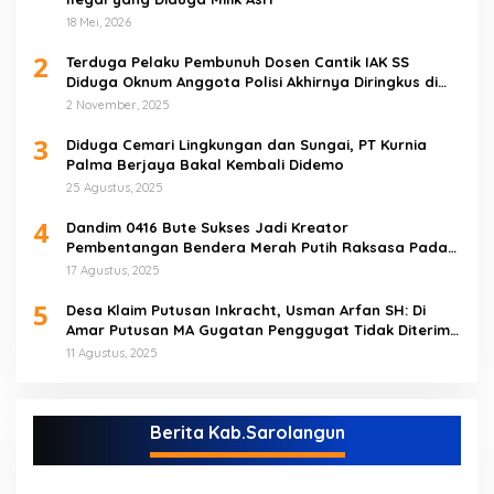
18 Mei, 2026
2
Terduga Pelaku Pembunuh Dosen Cantik IAK SS
Diduga Oknum Anggota Polisi Akhirnya Diringkus di
Tebo Tengah
2 November, 2025
3
Diduga Cemari Lingkungan dan Sungai, PT Kurnia
Palma Berjaya Bakal Kembali Didemo
25 Agustus, 2025
4
Dandim 0416 Bute Sukses Jadi Kreator
Pembentangan Bendera Merah Putih Raksasa Pada
Peringatan HUT RI ke 80 di Tebo
17 Agustus, 2025
5
Desa Klaim Putusan Inkracht, Usman Arfan SH: Di
Amar Putusan MA Gugatan Penggugat Tidak Diterima
(NO)
11 Agustus, 2025
Berita Kab.Sarolangun